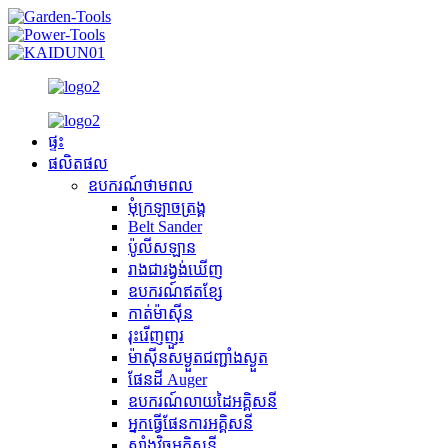
ផ្ទះ
ផលិតផល
ឧបករណ៍​ថាមពល
មុំក្រឡាចត្រង្គ
Belt Sander
ប៉ូលីសឡាន
រាងជារង្វង់ឃើញ
ឧបករណ៍ឥតខ្សែ
កាត់ម៉ាស៊ីន
រុះរើញញួរ
ម៉ាស៊ីនសម្ងួតជញ្ជាំងស្ងួត
ផែនដី Auger
ឧបករណ៍លាយដៃអគ្គិសនី
អ្នកធ្វើផែនការអគ្គិសនី
សាំងវិចអគ្គិសនី