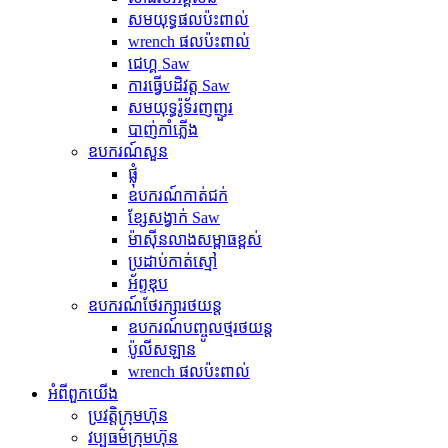
សមយុទ្ធផលប៉ះពាល់
wrench ផលប៉ះពាល់
ជេហ្គ Saw
ការធ្វើបដិវត្ត Saw
សមយុទ្ធរ៉ូទ័រញញួរ
បាញ់កាំភ្លើង
ឧបករណ៍សួន
ផ្លុំ
ឧបករណ៍កាត់ជក់
ខ្សែសង្វាក់ Saw
ម៉ាស៊ីនលាងសម្ពាធខ្ពស់
ប្រដាប់​កាត់​ស្មៅ
អ័ព្ទឌុប
ឧបករណ៍ថែរក្សារថយន្ត
ឧបករណ៍បញ្ចូលថ្មរថយន្ត
ប៉ូលីសឡាន
wrench ផលប៉ះពាល់
អំពី​ពួក​យើង
ប្រវត្តិ​ក្រុមហ៊ុន
វប្បធម៌ក្រុមហ៊ុន