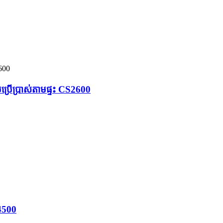
ប្រើប្រាស់តាមផ្ទះ CS2600
S4500