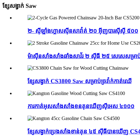
ខ្សែសង្វាក់ Saw
២- ស៊ីឡាំងហ្គាសស៊ីនសាវ៉ាត់ ២០ អ៊ីញបារស៊ីស៊ី ៥០០
ម៉ាស៊ីនសាំងសាំងឆាំងសាវ័រ ២ ស៊ីធី ២៥ សេសេសម្រាប់
ខ្សែសង្វាក់ CS3800 Saw សម្រាប់ច្រវ៉ាក់កាត់ឈើ
ការកាត់អុសសាំងសាំងខនតុនឃើញស៊ីអេស ៤១០០
ខ្សែសង្វាក់ប្រេងសាំងខាន់តុន ៤៥ ស៊ីធីបានឃើញ C