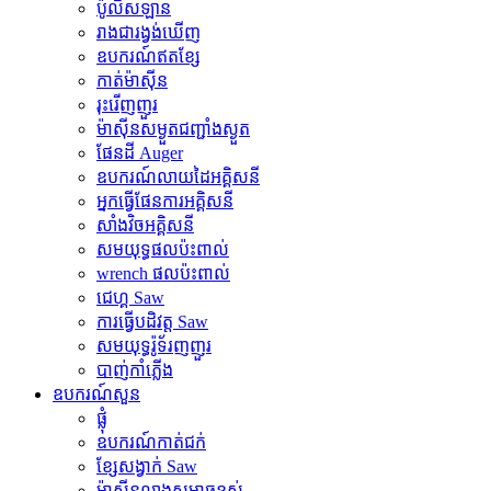
ប៉ូលីសឡាន
រាងជារង្វង់ឃើញ
ឧបករណ៍ឥតខ្សែ
កាត់ម៉ាស៊ីន
រុះរើញញួរ
ម៉ាស៊ីនសម្ងួតជញ្ជាំងស្ងួត
ផែនដី Auger
ឧបករណ៍លាយដៃអគ្គិសនី
អ្នកធ្វើផែនការអគ្គិសនី
សាំងវិចអគ្គិសនី
សមយុទ្ធផលប៉ះពាល់
wrench ផលប៉ះពាល់
ជេហ្គ Saw
ការធ្វើបដិវត្ត Saw
សមយុទ្ធរ៉ូទ័រញញួរ
បាញ់កាំភ្លើង
ឧបករណ៍សួន
ផ្លុំ
ឧបករណ៍កាត់ជក់
ខ្សែសង្វាក់ Saw
ម៉ាស៊ីនលាងសម្ពាធខ្ពស់