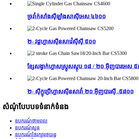
ច្រវ៉ាក់សាំងស៊ីឡាំងសាស៊ីអេស ៤៦០០
២- វដ្តហ្គាសស៊ីនសាវ៉េស៊ីស៊ី ៥០០
ខ្សែសង្វាក់ហ្គាសស្ត្រូសស្តុប ១៨ / ២០ អ៊ីញបារអេស
២- ស៊ីក្លូប្រើហ្គាសស៊ីនសាវ៉ា ២០ អ៊ីញបារស៊ី .៥៨០០
សំណុំបែបបទទំនាក់ទំនង
ឧបករណ៍​ថាមពល
ឧបករណ៍សួន
ឧបករណ៍ថែរក្សារថយន្ត