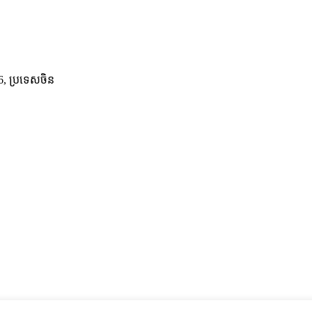
6, ប្រទេសចិន