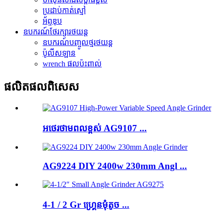
ប្រដាប់​កាត់​ស្មៅ
អ័ព្ទឌុប
ឧបករណ៍ថែរក្សារថយន្ត
ឧបករណ៍បញ្ចូលថ្មរថយន្ត
ប៉ូលីសឡាន
wrench ផលប៉ះពាល់
ផលិតផល​ពិសេស
អថេរថាមពលខ្ពស់ AG9107 ...
AG9224 DIY 2400w 230mm Angl ...
4-1 / 2 Gr ហ្គ្រេនមុំតូច ...