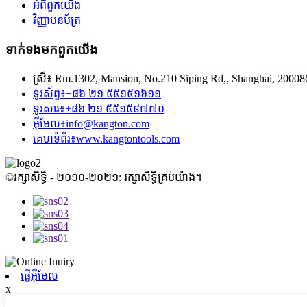
អំពី​ពួក​យើង
វិញ្ញាបនប័ត្រ
ទាក់ទង​មក​ពួក​យើង
ស្រី៖
Rm.1302, Mansion, No.210 Siping Rd,, Shanghai, 20008
ទូរស័ព្ទ៖
+៨៦ ២១ ៥៥១៥១៦១១
ទូរសារ៖
+៨៦ ២១ ៥៥១៥៩៧៧០
អ៊ីមែល៖
info@kangton.com
គេហទំព័រ៖
www.kangtontools.com
©រក្សាសិទ្ធិ - ២០១០-២០២១: រក្សាសិទ្ធិគ្រប់យ៉ាង។
ផ្ញើអ៊ីមែល
x