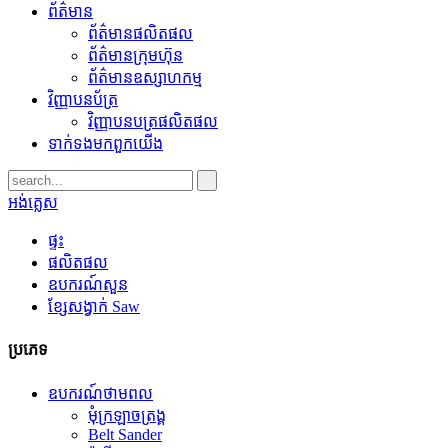
ព័ត៌មាន
ព័ត៌មានផលិតផល
ព័ត៌មានក្រុមហ៊ុន
ព័ត៌មានឧស្សាហកម្ម
វិញ្ញាបនប័ត្រ
វិញ្ញាបនបត្រផលិតផល
ទាក់ទង​មក​ពួក​យើង
អង់គ្លេស
ផ្ទះ
ផលិតផល
ឧបករណ៍សួន
ខ្សែសង្វាក់ Saw
ប្រភេទ
ឧបករណ៍​ថាមពល
មុំក្រឡាចត្រង្គ
Belt Sander