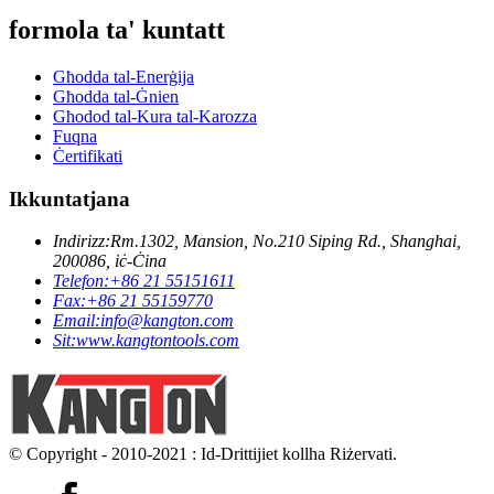
formola ta' kuntatt
Għodda tal-Enerġija
Għodda tal-Ġnien
Għodod tal-Kura tal-Karozza
Fuqna
Ċertifikati
Ikkuntatjana
Indirizz:
Rm.1302, Mansion, No.210 Siping Rd., Shanghai,
200086, iċ-Ċina
Telefon:
+86 21 55151611
Fax:
+86 21 55159770
Email:
info@kangton.com
Sit:
www.kangtontools.com
© Copyright - 2010-2021 : Id-Drittijiet kollha Riżervati.