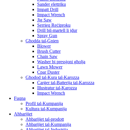
Sander elettriku
Impatt Drill
Impact Wrench
Jig Saw
Serrieq Reċiproku
Drill bil-martell li jdur
Spray Gun
Għodda tal-Ġnien
Blower
Brush Cutter
Chain Saw
Washer bi pressjoni għolja
Lawn Mower
Ċpar Duster
Għodod tal-Kura tal-Karozza
Ċarġer tal-Batterija tal-Karozza
Illustratur tal-Karozza
Impact Wrench
Fuqna
Profil tal-Kumpanija
Kultura tal-Kumpanija
Aħbarijiet
Aħbarijiet tal-prodott
Aħbarijiet tal-Kumpanija
Aħbarijiet tal-Industrija