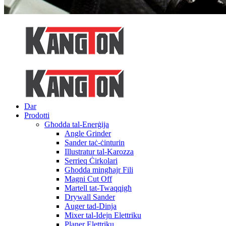
Dar
Prodotti
Għodda tal-Enerġija
Angle Grinder
Sander taċ-ċinturin
Illustratur tal-Karozza
Serrieq Ċirkolari
Għodda mingħajr Fili
Magni Cut Off
Martell tat-Twaqqigħ
Drywall Sander
Auger tad-Dinja
Mixer tal-Idejn Elettriku
Planer Elettriku