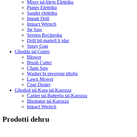
Mixer tal-Idejn Elettriku
Planer Elettriku
Sander elettriku
Impatt Drill
Impact Wrench
Jig Saw
Serrieq Reċiproku
Drill bil-martell li jdur
Spray Gun
Għodda tal-Ġnien
Blower
Brush Cutter
Chain Saw
Washer bi pressjoni għolja
Lawn Mower
Ċpar Duster
Għodod tal-Kura tal-Karozza
Ċarġer tal-Batterija tal-Karozza
Illustratur tal-Karozza
Impact Wrench
Prodotti dehru