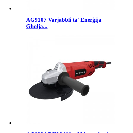
AG9107 Varjabbli ta' Enerġija
Għolja...