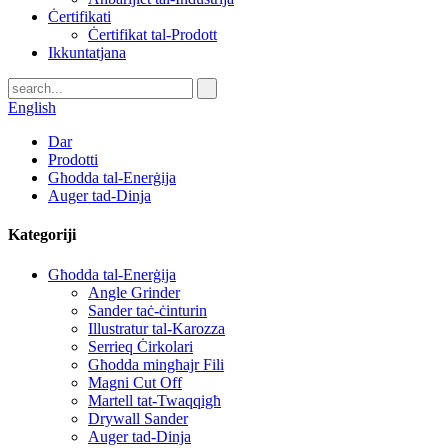
Ċertifikati
Ċertifikat tal-Prodott
Ikkuntatjana
English
Dar
Prodotti
Għodda tal-Enerġija
Auger tad-Dinja
Kategoriji
Għodda tal-Enerġija
Angle Grinder
Sander taċ-ċinturin
Illustratur tal-Karozza
Serrieq Ċirkolari
Għodda mingħajr Fili
Magni Cut Off
Martell tat-Twaqqigħ
Drywall Sander
Auger tad-Dinja