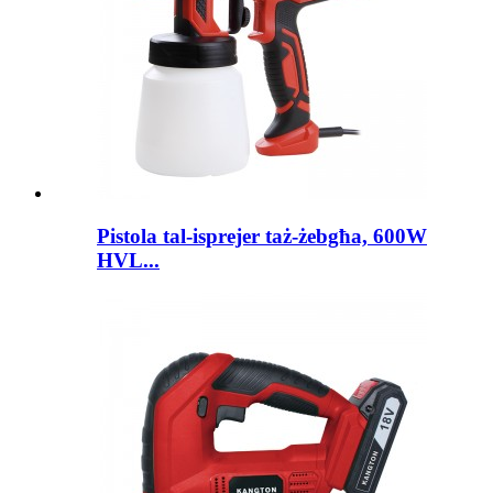
Pistola tal-isprejer taż-żebgħa, 600W
HVL...