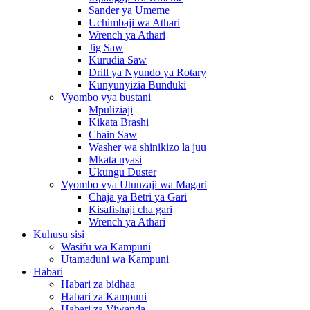
Sander ya Umeme
Uchimbaji wa Athari
Wrench ya Athari
Jig Saw
Kurudia Saw
Drill ya Nyundo ya Rotary
Kunyunyizia Bunduki
Vyombo vya bustani
Mpuliziaji
Kikata Brashi
Chain Saw
Washer wa shinikizo la juu
Mkata nyasi
Ukungu Duster
Vyombo vya Utunzaji wa Magari
Chaja ya Betri ya Gari
Kisafishaji cha gari
Wrench ya Athari
Kuhusu sisi
Wasifu wa Kampuni
Utamaduni wa Kampuni
Habari
Habari za bidhaa
Habari za Kampuni
Habari za Viwanda