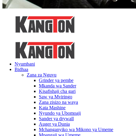
Nyumbani
Bidhaa
Zana za Nguvu
Grinder ya pembe
Mkanda wa Sander
Kisafishaji cha gari
Saw ya Mviringo
Zana zisizo na waya
Kata Mashine
Nyundo ya Ubomoaji
Sander ya drywall
Auger ya Dunia
Mchanganyiko wa Mikono ya Umeme
Mpangaji wa Umeme