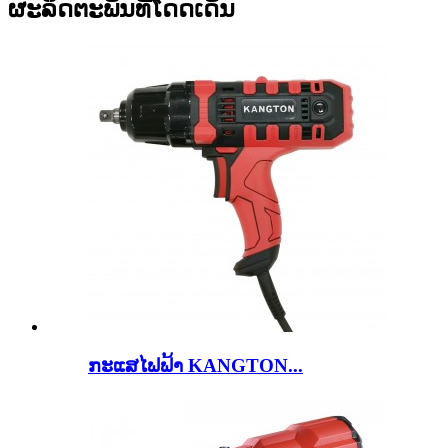
ຜະລິດຕະພັນທີ່ໂດດເດັ່ນ
ກະ​ແສ​ໄຟ​ຟ້າ KANGTON...