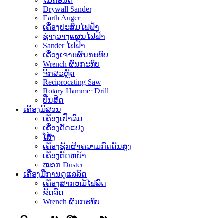
ໄມ້ຄ້ອນຕີ
Drywall Sander
Earth Auger
ເຄື່ອງປະສົມໄຟຟ້າ
ຊ່າງວາງແຜນໄຟຟ້າ
Sander ໄຟຟ້າ
ເຄື່ອງເຈາະຜົນກະທົບ
Wrench ຜົນກະທົບ
ຈີກສະຫຼັດ
Reciprocating Saw
Rotary Hammer Drill
ປືນສີດ
ເຄື່ອງມືສວນ
ເຄື່ອງເປົ່າລົມ
ເຄື່ອງຕັດແປງ
ໂສ້ງ
ເຄື່ອງຊັກຜ້າຄວາມກົດດັນສູງ
ເຄື່ອງຕັດຫຍ້າ
ໝອກ Duster
ເຄື່ອງມືການດູແລລົດ
ເຄື່ອງສາກຫມໍ້ໄຟລົດ
ຂັດລົດ
Wrench ຜົນກະທົບ