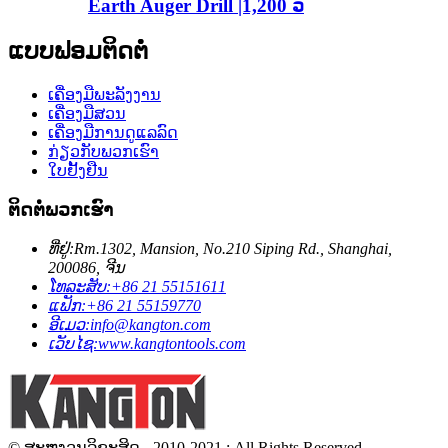
Earth Auger Drill |1,200 ວ
ແບບຟອມຕິດຕໍ່
ເຄື່ອງມືພະລັງງານ
ເຄື່ອງມືສວນ
ເຄື່ອງມືການດູແລລົດ
ກ່ຽວ​ກັບ​ພວກ​ເຮົາ
ໃບຢັ້ງຢືນ
ຕິດ​ຕໍ່​ພວກ​ເຮົາ
ທີ່ຢູ່:
Rm.1302, Mansion, No.210 Siping Rd., Shanghai,
200086, ຈີນ
ໂທລະສັບ:
+86 21 55151611
ແຟັກ:
+86 21 55159770
ອີເມວ:
info@kangton.com
ເວັບໄຊ:
www.kangtontools.com
© ສະຫງວນລິຂະສິດ - 2010-2021 : All Rights Reserved.