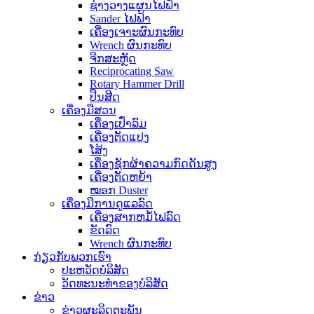
ຊ່າງວາງແຜນໄຟຟ້າ
Sander ໄຟຟ້າ
ເຄື່ອງເຈາະຜົນກະທົບ
Wrench ຜົນກະທົບ
ຈີກສະຫຼັດ
Reciprocating Saw
Rotary Hammer Drill
ປືນສີດ
ເຄື່ອງມືສວນ
ເຄື່ອງເປົ່າລົມ
ເຄື່ອງຕັດແປງ
ໂສ້ງ
ເຄື່ອງຊັກຜ້າຄວາມກົດດັນສູງ
ເຄື່ອງຕັດຫຍ້າ
ໝອກ Duster
ເຄື່ອງມືການດູແລລົດ
ເຄື່ອງສາກຫມໍ້ໄຟລົດ
ຂັດລົດ
Wrench ຜົນກະທົບ
ກ່ຽວ​ກັບ​ພວກ​ເຮົາ
ປະ​ຫວັດ​ບໍ​ລິ​ສັດ
ວັດທະນະທໍາຂອງບໍລິສັດ
ຂ່າວ
ຂ່າວຜະລິດຕະພັນ