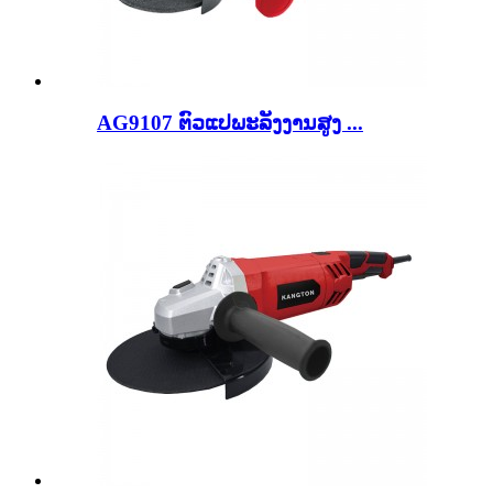
AG9107 ຕົວແປພະລັງງານສູງ ...