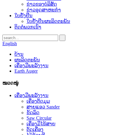
ຂ່າວຂອງບໍລິສັດ
ຂ່າວອຸດສາຫະກໍາ
ໃບຢັ້ງຢືນ
ໃບຢັ້ງຢືນຜະລິດຕະພັນ
ຕິດ​ຕໍ່​ພວກ​ເຮົາ
English
ບ້ານ
ຜະລິດຕະພັນ
ເຄື່ອງມືພະລັງງານ
Earth Auger
ໝວດໝູ່
ເຄື່ອງມືພະລັງງານ
ເຄື່ອງຕັດມຸມ
ສາຍແອວ Sander
ຂັດລົດ
Saw Circular
ເຄື່ອງມືໄຮ້ສາຍ
ຕັດເຄື່ອງ