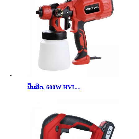
ປືນສີດ, 600W HVL...