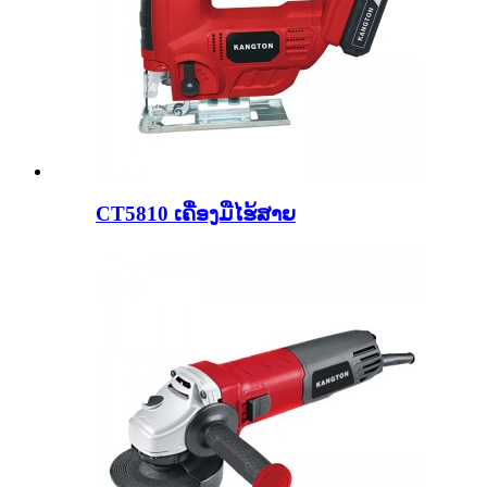
CT5810 ເຄື່ອງມືໄຮ້ສາຍ