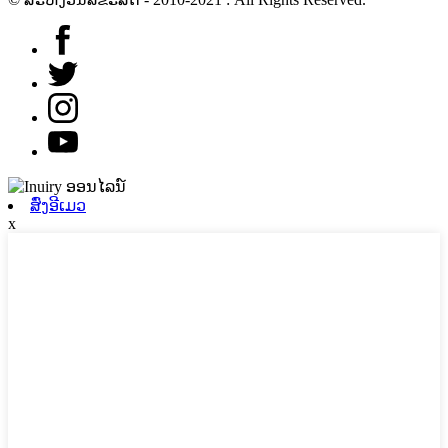
ສົ່ງອີເມວ
x