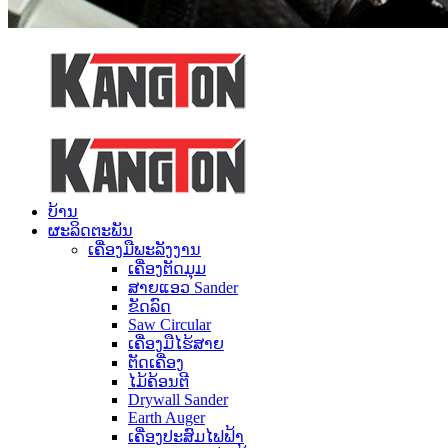
ບ້ານ
ຜະລິດຕະພັນ
ເຄື່ອງມືພະລັງງານ
ເຄື່ອງຕັດມຸມ
ສາຍແອວ Sander
ຂັດລົດ
Saw Circular
ເຄື່ອງມືໄຮ້ສາຍ
ຕັດເຄື່ອງ
ໄມ້ຄ້ອນຕີ
Drywall Sander
Earth Auger
ເຄື່ອງປະສົມໄຟຟ້າ