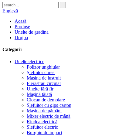
Engleză
Acasă
Produse
Unelte de gradina
Drujba
Categorii
Unelte electrice
Polizor unghiular
Șlefuitor curea
Mașina de lustruit
Fierăstrău circular
Unelte fără fir
Mașină tăiată
Ciocan de demolare
Șlefuitor cu gips-carton
Mașina de pământ
Mixer electric de mână
Rindea electrică
Șlefuitor electric
Burghiu de impact