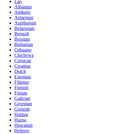
Lao
Albanian
Amharic
Armenian
Azerbaijani
Belarusian
Bengali
Bosnian
Bulgarian
Cebuano
Chichewa
Corsican
Croatian
Dutch
Estonian
Filipino
Finnish
Frisian
Galician
Georgian
Gujarati
Haitian
Hausa
Hawaiian
Hebrew