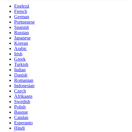
Engleză
French
German
Portuguese
Spanish
Russian
Japanese
Korean
Arabic
Irish
Greek
Turkish
Italian
Danish
Romanian
Indonesian
Czech
Afrikaans
Swedish
Polish
Basque
Catalan
Esperanto
Hindi