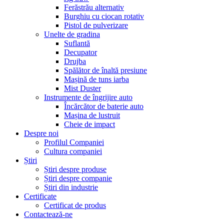
Ferăstrău alternativ
Burghiu cu ciocan rotativ
Pistol de pulverizare
Unelte de gradina
Suflantă
Decupator
Drujba
Spălător de înaltă presiune
Mașină de tuns iarba
Mist Duster
Instrumente de îngrijire auto
Încărcător de baterie auto
Mașina de lustruit
Cheie de impact
Despre noi
Profilul Companiei
Cultura companiei
Știri
Știri despre produse
Știri despre companie
Știri din industrie
Certificate
Certificat de produs
Contactează-ne