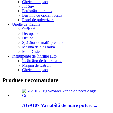
Cheie de impact
Jig Saw
Ferăstrău alternativ
Burghiu cu ciocan rotativ
Pistol de pulverizare
Unelte de gradina
Suflantă
Decupator
Drujba
Spălător de înaltă presiune
Mașină de tuns iarba
Mist Duster
Instrumente de îngrijire auto
Încărcător de baterie auto
Mașina de lustruit
Cheie de impact
Produse recomandate
AG9107 Variabilă de mare putere ...