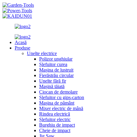
Acasă
Produse
Unelte electrice
Polizor unghiular
Șlefuitor curea
Mașina de lustruit
Fierăstrău circular
Unelte fără fir
Mașină tăiată
Ciocan de demolare
Șlefuitor cu gips-carton
Mașina de pământ
Mixer electric de mână
Rindea electrică
Șlefuitor electric
Burghiu de impact
Cheie de impact
Jig Saw