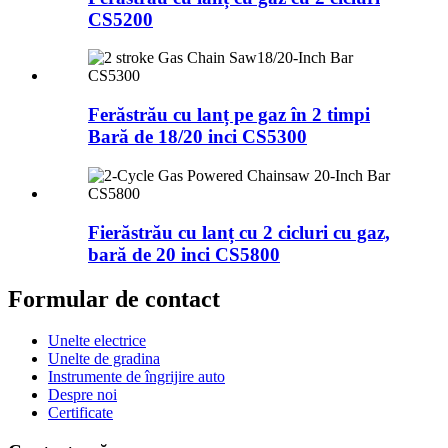
CS5200
Ferăstrău cu lanț pe gaz în 2 timpi
Bară de 18/20 inci CS5300
Fierăstrău cu lanț cu 2 cicluri cu gaz,
bară de 20 inci CS5800
Formular de contact
Unelte electrice
Unelte de gradina
Instrumente de îngrijire auto
Despre noi
Certificate