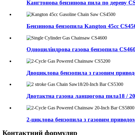
Кангтонова бензинова пила по дереву C
Бензинова бензопила Kangton 45cc CS45
Одноциліндрова газова бензопила CS46
Двоциклова бензопила з газовим приво
Двотактна газона ланцюгова пила18 ​​/ 
2-циклова бензопила з газовим приводо
Контактний формуляр