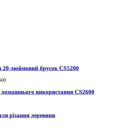
м 20-дюймовий брусок CS5200
я домашнього використання CS2600
ля різання деревини