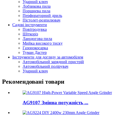
Ударний ключ
Лобзикова пила
Поршнева пила
Перфораторний дриль
Пістолет-розпилювач
Садові інструменти
Повітродувка
Щіткоріз
Ланцюгова пила
Мийка високого тиску
Газонокосарка
Туман Дастер
Інструменти для догляду за автомобілем
Автомобільний зарядний пристрій
Автомобільний полірувач
Ударний ключ
Рекомендовані товари
AG9107 Змінна потужність ...