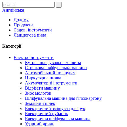
Англійська
Додому
Продукти
Садові інструменти
Ланцюгова пила
Категорії
Електроінструменти
Кутова шліфувальна машина
Стрічкова шліфувальна машина
Автомобільний полірувач
Циркулярна пилка
Акумуляторні інструменти
Відрізати машину
Знос молоток
Шліфувальна машина для гіпсокартону
Земляний шнек
Електричний змішувач для рук
Електричний рубанок
Електрична шліфувальна машина
Ударний дриль