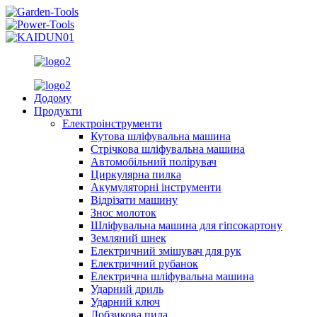
Додому
Продукти
Електроінструменти
Кутова шліфувальна машина
Стрічкова шліфувальна машина
Автомобільний полірувач
Циркулярна пилка
Акумуляторні інструменти
Відрізати машину
Знос молоток
Шліфувальна машина для гіпсокартону
Земляний шнек
Електричний змішувач для рук
Електричний рубанок
Електрична шліфувальна машина
Ударний дриль
Ударний ключ
Лобзикова пила