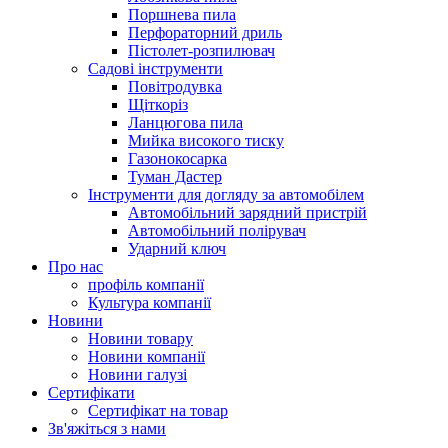
Поршнева пила
Перфораторний дриль
Пістолет-розпилювач
Садові інструменти
Повітродувка
Щіткоріз
Ланцюгова пила
Мийка високого тиску
Газонокосарка
Туман Дастер
Інструменти для догляду за автомобілем
Автомобільний зарядний пристрій
Автомобільний полірувач
Ударний ключ
Про нас
профіль компанії
Культура компанії
Новини
Новини товару
Новини компанії
Новини галузі
Сертифікати
Сертифікат на товар
Зв'яжіться з нами