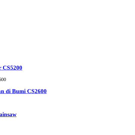
ar CS5200
éan di Bumi CS2600
hainsaw