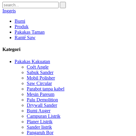
Inggris
Bumi
Produk
Pakakas Taman
Ranté Saw
Kategori
Pakakas Kakuatan
Coét Angle
Sabuk Sander
Mobil Polisher
Saw Circular
Parabot tanpa kabel
Mesin Pareum
Palu Demolition
Drywall Sander
Bumi Auger
Campuran Listrik
Planer Listrik
Sander listrik
Pangaruh Bor