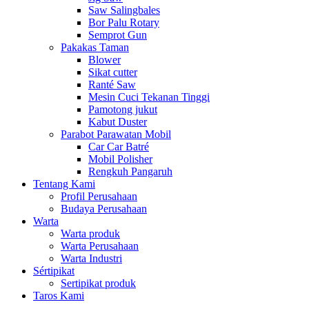
Saw Salingbales
Bor Palu Rotary
Semprot Gun
Pakakas Taman
Blower
Sikat cutter
Ranté Saw
Mesin Cuci Tekanan Tinggi
Pamotong jukut
Kabut Duster
Parabot Parawatan Mobil
Car Car Batré
Mobil Polisher
Rengkuh Pangaruh
Tentang Kami
Profil Perusahaan
Budaya Perusahaan
Warta
Warta produk
Warta Perusahaan
Warta Industri
Sértipikat
Sertipikat produk
Taros Kami