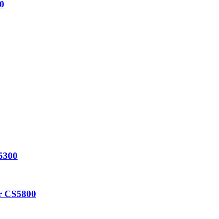
0
S5300
ar CS5800