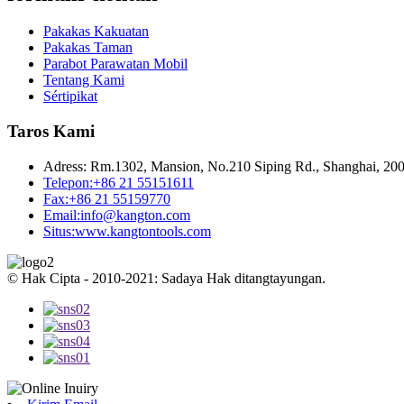
Pakakas Kakuatan
Pakakas Taman
Parabot Parawatan Mobil
Tentang Kami
Sértipikat
Taros Kami
Adress:
Rm.1302, Mansion, No.210 Siping Rd., Shanghai, 200
Telepon:
+86 21 55151611
Fax:
+86 21 55159770
Email:
info@kangton.com
Situs:
www.kangtontools.com
© Hak Cipta - 2010-2021: Sadaya Hak ditangtayungan.