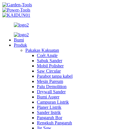
Bumi
Produk
Pakakas Kakuatan
Coét Angle
Sabuk Sander
Mobil Polisher
Saw Circular
Parabot tanpa kabel
Mesin Pareum
Palu Demolition
Drywall Sander
Bumi Auger
Campuran Listrik
Planer Listrik
Sander listrik
Pangaruh Bor
Rengkuh Pangaruh
Jig Saw