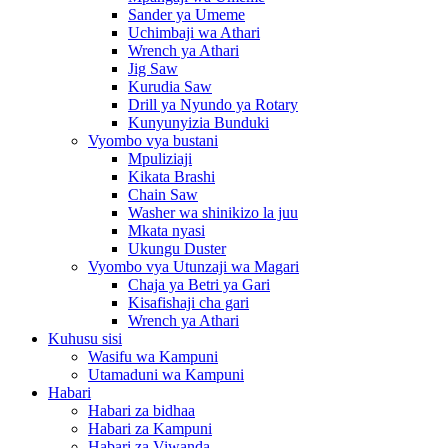
Sander ya Umeme
Uchimbaji wa Athari
Wrench ya Athari
Jig Saw
Kurudia Saw
Drill ya Nyundo ya Rotary
Kunyunyizia Bunduki
Vyombo vya bustani
Mpuliziaji
Kikata Brashi
Chain Saw
Washer wa shinikizo la juu
Mkata nyasi
Ukungu Duster
Vyombo vya Utunzaji wa Magari
Chaja ya Betri ya Gari
Kisafishaji cha gari
Wrench ya Athari
Kuhusu sisi
Wasifu wa Kampuni
Utamaduni wa Kampuni
Habari
Habari za bidhaa
Habari za Kampuni
Habari za Viwanda