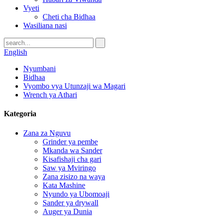
Vyeti
Cheti cha Bidhaa
Wasiliana nasi
English
Nyumbani
Bidhaa
Vyombo vya Utunzaji wa Magari
Wrench ya Athari
Kategoria
Zana za Nguvu
Grinder ya pembe
Mkanda wa Sander
Kisafishaji cha gari
Saw ya Mviringo
Zana zisizo na waya
Kata Mashine
Nyundo ya Ubomoaji
Sander ya drywall
Auger ya Dunia