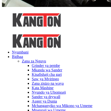
Nyumbani
Bidhaa
Zana za Nguvu
Grinder ya pembe
Mkanda wa Sander
Kisafishaji cha gari
Saw ya Mviringo
Zana zisizo na waya
Kata Mashine
Nyundo ya Ubomoaji
Sander ya drywall
Auger ya Dunia
Mchanganyiko wa Mikono ya Umeme
Mpangaji wa Umeme