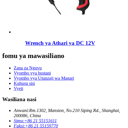
Wrench ya Athari ya DC 12V
fomu ya mawasiliano
Zana za Nguvu
Vyombo vya bustani
Vyombo vya Utunzaji wa Magari
Kuhusu sisi
Vyeti
Wasiliana nasi
Anwani:
Rm.1302, Mansion, No.210 Siping Rd., Shanghai,
200086, China
Simu:
+86 21 55151611
Faksi:
+86 21 55159770