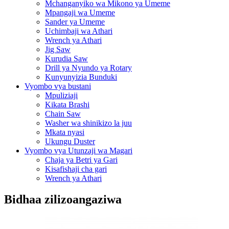
Mchanganyiko wa Mikono ya Umeme
Mpangaji wa Umeme
Sander ya Umeme
Uchimbaji wa Athari
Wrench ya Athari
Jig Saw
Kurudia Saw
Drill ya Nyundo ya Rotary
Kunyunyizia Bunduki
Vyombo vya bustani
Mpuliziaji
Kikata Brashi
Chain Saw
Washer wa shinikizo la juu
Mkata nyasi
Ukungu Duster
Vyombo vya Utunzaji wa Magari
Chaja ya Betri ya Gari
Kisafishaji cha gari
Wrench ya Athari
Bidhaa zilizoangaziwa