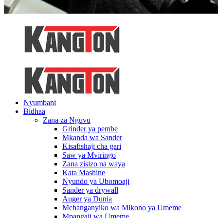
Nyumbani
Bidhaa
Zana za Nguvu
Grinder ya pembe
Mkanda wa Sander
Kisafishaji cha gari
Saw ya Mviringo
Zana zisizo na waya
Kata Mashine
Nyundo ya Ubomoaji
Sander ya drywall
Auger ya Dunia
Mchanganyiko wa Mikono ya Umeme
Mpangaji wa Umeme