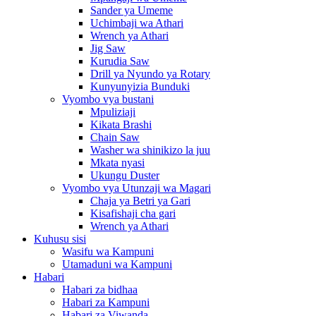
Sander ya Umeme
Uchimbaji wa Athari
Wrench ya Athari
Jig Saw
Kurudia Saw
Drill ya Nyundo ya Rotary
Kunyunyizia Bunduki
Vyombo vya bustani
Mpuliziaji
Kikata Brashi
Chain Saw
Washer wa shinikizo la juu
Mkata nyasi
Ukungu Duster
Vyombo vya Utunzaji wa Magari
Chaja ya Betri ya Gari
Kisafishaji cha gari
Wrench ya Athari
Kuhusu sisi
Wasifu wa Kampuni
Utamaduni wa Kampuni
Habari
Habari za bidhaa
Habari za Kampuni
Habari za Viwanda