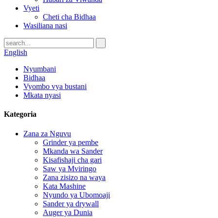
Vyeti
Cheti cha Bidhaa
Wasiliana nasi
English
Nyumbani
Bidhaa
Vyombo vya bustani
Mkata nyasi
Kategoria
Zana za Nguvu
Grinder ya pembe
Mkanda wa Sander
Kisafishaji cha gari
Saw ya Mviringo
Zana zisizo na waya
Kata Mashine
Nyundo ya Ubomoaji
Sander ya drywall
Auger ya Dunia