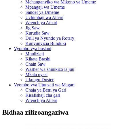
Mchanganyiko wa Mikono ya Umeme
Mpangaji wa Umeme
Sander ya Umeme
Uchimbaji wa Athari
Wrench ya Athari
Jig Saw
Kurudia Saw
Drill ya Nyundo ya Rotary
Kunyunyizia Bunduki
Vyombo vya bustani
Mpuliziaji
Kikata Brashi
Chain Saw
Washer wa shinikizo la juu
Mkata nyasi
Ukungu Duster
Vyombo vya Utunzaji wa Magari
Chaja ya Betri ya Gari
Kisafishaji cha gari
Wrench ya Athari
Bidhaa zilizoangaziwa