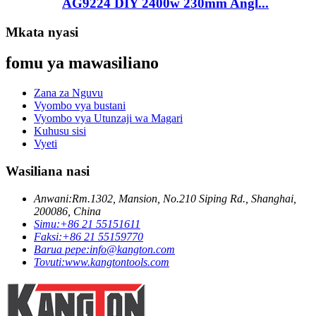
AG9224 DIY 2400w 230mm Angl...
Mkata nyasi
fomu ya mawasiliano
Zana za Nguvu
Vyombo vya bustani
Vyombo vya Utunzaji wa Magari
Kuhusu sisi
Vyeti
Wasiliana nasi
Anwani:
Rm.1302, Mansion, No.210 Siping Rd., Shanghai,
200086, China
Simu:
+86 21 55151611
Faksi:
+86 21 55159770
Barua pepe:
info@kangton.com
Tovuti:
www.kangtontools.com