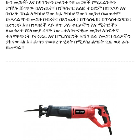
ክብ መጋዞች እና ከካንግተን ሁለንተናዊ መጋዞች የሚፈልጉትን
ያገኛሉ.ጅግሶው በእንጨት፣ በፕላስተር አልፎ ተርፎም በድንጋይ እና
በብረት በኩል ለትክክለኛው ስራ ትክክለኛውን መጋዝ በመጠቀም
ይሠራል።ክብ መጋዙ በብረት፣ በእንጨት፣ በፕላስቲክ፣ በፕላስተርቦርድ፣
በድንጋይ እና በንጣፎች ላይ ቀጥ ያሉ ቆርጦችን እና ሚትሮችን
ለመቁረጥ የባለሙያ ረዳት ነው።ሁለንተናዊው መጋዝ ለከፍተኛ
ተለዋዋጭነት የተነደፈ እና በሚያስደንቅ ፋሽን ሰፊ የመጋዝ ስራዎችን
ያከናውናል እና ፈጣን የመቁረጥ ሂደት በሚያስፈልግበት ጊዜ ወደ ራሱ
ይመጣል።