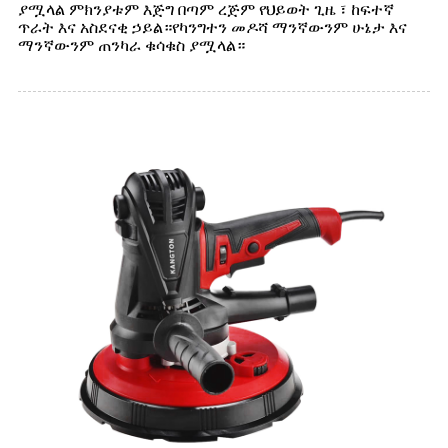
ያሟላል ምክንያቱም እጅግ በጣም ረጅም የህይወት ጊዜ ፣ ​​ከፍተኛ
ጥራት እና አስደናቂ ኃይል።የካንግተን መዶሻ ማንኛውንም ሁኔታ እና
ማንኛውንም ጠንካራ ቁሳቁስ ያሟላል።