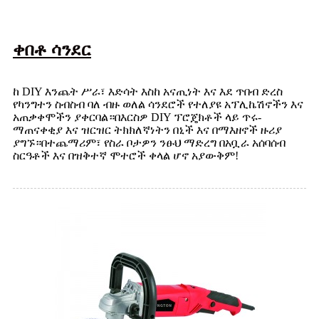
ቀበቶ ሳንደር
ከ DIY እንጨት ሥራ፣ እድሳት እስከ አናጢነት እና እደ ጥበብ ድረስ
የካንግተን ስብስብ ባለ ብዙ ወለል ሳንደሮች የተለያዩ አፕሊኬሽኖችን እና
አጠቃቀሞችን ያቀርባል።በእርስዎ DIY ፕሮጄክቶች ላይ ጥሩ-
ማጠናቀቂያ እና ዝርዝር ትክክለኛነትን በኒች እና በማእዘኖች ዙሪያ
ያግኙ።በተጨማሪም፣ የስራ ቦታዎን ንፁህ ማድረግ በአቧራ አሰባሰብ
ስርዓቶች እና በዝቅተኛ ሞተሮች ቀላል ሆኖ አያውቅም!