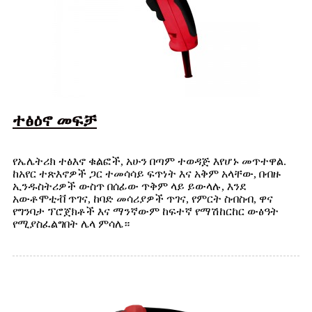
ተፅዕኖ መፍቻ
የኤሌትሪክ ተፅእኖ ቁልፎች, አሁን በጣም ተወዳጅ እየሆኑ መጥተዋል.
ከአየር ተጽእኖዎች ጋር ተመሳሳይ ፍጥነት እና አቅም አላቸው, በብዙ
ኢንዱስትሪዎች ውስጥ በሰፊው ጥቅም ላይ ይውላሉ, እንደ
አውቶሞቲቭ ጥገና, ከባድ መሳሪያዎች ጥገና, የምርት ስብስብ, ዋና
የግንባታ ፕሮጀክቶች እና ማንኛውም ከፍተኛ የማሽከርከር ውፅዓት
የሚያስፈልግበት ሌላ ምሳሌ።