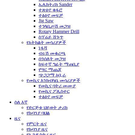
ኤሌክትሪክ Sander
ተጽዕኖ ቁፋሮ
ተፅዕኖ መፍቻ
Jig Saw
ተገላቢጦሽ መጋዝ
Rotary Hammer Drill
ስፕሬይ ሽጉጥ
የአትክልት መሳሪያዎች
ነፋሻ
ብሩሽ መቁረጫ
ሰንሰለት መጋዝ
ከፍተኛ ግፊት ማጠቢያ
የሣር ማጨጃ
ጭጋጋማ አቧራ
የመኪና እንክብካቤ መሳሪያዎች
የመኪና ባትሪ መሙያ
የመኪና ፖሊስተር
ተፅዕኖ መፍቻ
ስለ እኛ
የድርጅቱ ህይወት ታሪክ
የኩባንያ ባህል
ዜና
የምርት ዜና
የኩባንያ ዜና
የኢንዱስትሪ ዜና