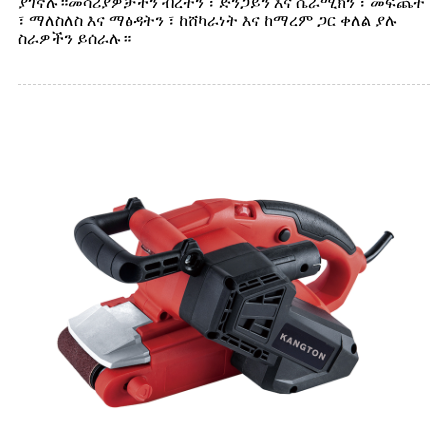
ያገኛሉ።መሳሪያዎቻችን ብረትን ፣ ድንጋይን እና ሴራሚክን ፣ መፍጨት
፣ ማለስለስ እና ማፅዳትን ፣ ከሸካራነት እና ከማረም ጋር ቀለል ያሉ
ስራዎችን ይሰራሉ።