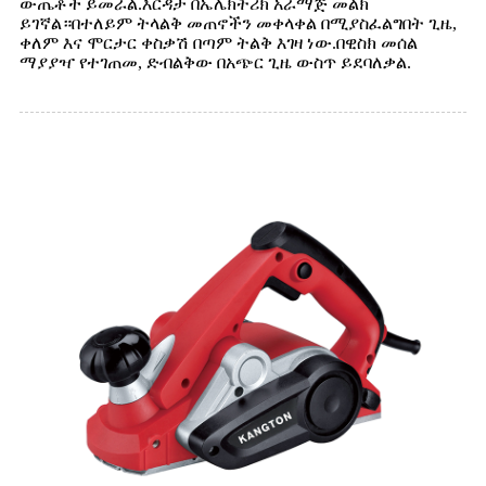
ውጤቶች ይመራል.እርዳታ በኤሌክትሪክ አራማጅ መልክ
ይገኛል።በተለይም ትላልቅ መጠኖችን መቀላቀል በሚያስፈልግበት ጊዜ,
ቀለም እና ሞርታር ቀስቃሽ በጣም ትልቅ እገዛ ነው.በዊስክ መሰል
ማያያዣ የተገጠመ, ድብልቅው በአጭር ጊዜ ውስጥ ይደባለቃል.