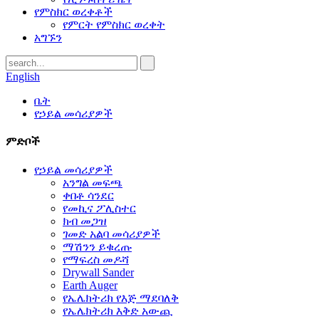
የምስክር ወረቀቶች
የምርት የምስክር ወረቀት
አግኙን
English
ቤት
የኃይል መሳሪያዎች
ምድቦች
የኃይል መሳሪያዎች
አንግል መፍጫ
ቀበቶ ሳንደር
የመኪና ፖሊስተር
ክብ መጋዝ
ገመድ አልባ መሳሪያዎች
ማሽንን ይቁረጡ
የማፍረስ መዶሻ
Drywall Sander
Earth Auger
የኤሌክትሪክ የእጅ ማደባለቅ
የኤሌክትሪክ እቅድ አውጪ