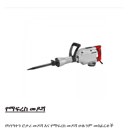
የማፍረስ መዶሻ
የካንግተን ሮታሪ መዶሻ እና የማፍረስ መዶሻ ሁሉንም መስፈርቶች