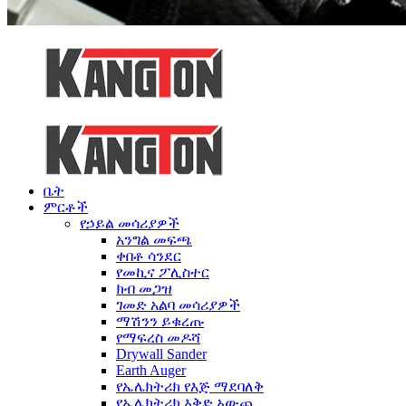
ቤት
ምርቶች
የኃይል መሳሪያዎች
አንግል መፍጫ
ቀበቶ ሳንደር
የመኪና ፖሊስተር
ክብ መጋዝ
ገመድ አልባ መሳሪያዎች
ማሽንን ይቁረጡ
የማፍረስ መዶሻ
Drywall Sander
Earth Auger
የኤሌክትሪክ የእጅ ማደባለቅ
የኤሌክትሪክ እቅድ አውጪ