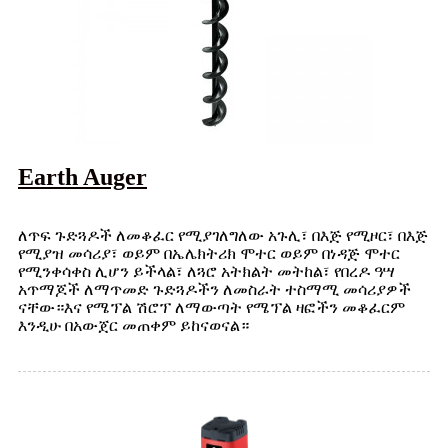
Earth Auger
ለጥፍ ጉድጓዶች ለመቆፈር የሚያገለግለው አጉሊ፣ በእጅ የሚዞር፣ በእጅ
የሚያዝ መሳሪያ፣ ወይም በኤሌክትሪክ ሞተር ወይም በነዳጅ ሞተር
የሚንቀሳቀስ ሊሆን ይችላል፣ ለጓሮ አትክልት መትከል፣ የበረዶ ዓሣ
አጥማጆች ለማጥመድ ጉድጓዶችን ለመስራት ተስማሚ መሳሪያዎች
ናቸው።እና የሜፕል ሽሮፕ ለማውጣት የሜፕል ዛፎችን መቆፈርም
እንዲሁ በአውጀር መጠቀም ይከናወናል።