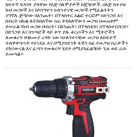
ከፍተኛ ፍላጎት ያላቸው የእጅ ባለሞያዎች ከጂግሶዎች, በእጅ ከተያዙ
ክብ መጋዞች እና ከካንግተን ሁለንተናዊ መጋዞች የሚፈልጉትን
ያገኛሉ.ጅግሶው በእንጨት፣ በፕላስተር አልፎ ተርፎም በድንጋይ እና
በብረት በኩል ለትክክለኛው ስራ ትክክለኛውን መጋዝ በመጠቀም
ይሠራል።ክብ መጋዙ በብረት፣ በእንጨት፣ በፕላስቲክ፣ በፕላስተርቦርድ፣
በድንጋይ እና በንጣፎች ላይ ቀጥ ያሉ ቆርጦችን እና ሚትሮችን
ለመቁረጥ የባለሙያ ረዳት ነው።ሁለንተናዊው መጋዝ ለከፍተኛ
ተለዋዋጭነት የተነደፈ እና በሚያስደንቅ ፋሽን ሰፊ የመጋዝ ስራዎችን
ያከናውናል እና ፈጣን የመቁረጥ ሂደት በሚያስፈልግበት ጊዜ ወደ ራሱ
ይመጣል።