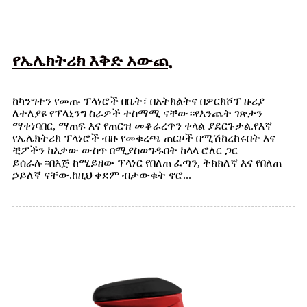
የኤሌክትሪክ እቅድ አውጪ
ከካንግተን የመጡ ፕላነሮች በቤት፣ በአትክልትና በዎርክሾፕ ዙሪያ
ለተለያዩ የፕላኒንግ ስራዎች ተስማሚ ናቸው።የእንጨት ገጽታን
ማቀነባበር, ማጠፍ እና የጠርዝ መቆራረጥን ቀላል ያደርጉታል.የእኛ
የኤሌክትሪክ ፕላነሮች ብዙ የመቁረጫ ጠርዞች በሚሽከረከሩበት እና
ቺፖችን ከእቃው ውስጥ በሚያስወግዱበት ከላላ ሮለር ጋር
ይሰራሉ።በእጅ ከሚይዘው ፕላነር የበለጠ ፈጣን, ትክክለኛ እና የበለጠ
ኃይለኛ ናቸው.ከዚህ ቀደም ብታውቁት ኖሮ...