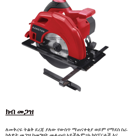
ክብ መጋዝ
ለመቅረፍ ትልቅ ደረጃ ያለው የውስጥ ማጠናቀቂያ ወይም የማደስ ስራ
ካለዎት መጋዝ ከመግዛት መቆጠብ አይችሉም።ኤክስፐርቶች እና