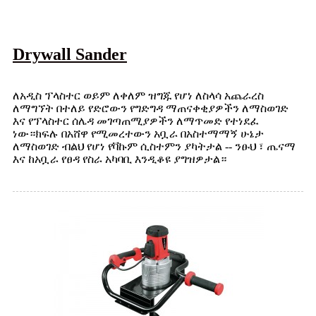
Drywall Sander
ለአዲስ ፕላስተር ወይም ለቀለም ዝግጁ የሆነ ለስላሳ አጨራረስ
ለማግኘት በተለይ የድሮውን የግድግዳ ማጠናቀቂያዎችን ለማስወገድ
እና የፕላስተር ሰሌዳ መገጣጠሚያዎችን ለማጥመድ የተነደፈ
ነው።ክፍሉ በአሸዋ የሚመረተውን አቧራ በአስተማማኝ ሁኔታ
ለማስወገድ ብልህ የሆነ የቫኩም ሲስተምን ያካትታል -- ንፁህ ፣ ጤናማ
እና ከአቧራ የፀዳ የስራ አካባቢ እንዲቆዩ ያግዝዎታል።