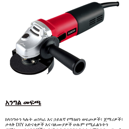
አንግል መፍጫ
ከካንግተን ካሉት ጠንካራ እና ኃይለኛ የማዕዘን ወፍጮዎች፣ ጀማሪዎች፣
ታላቅ DIY አድናቂዎች እና ባለሙያዎች ሁሉም የሚፈልጉትን