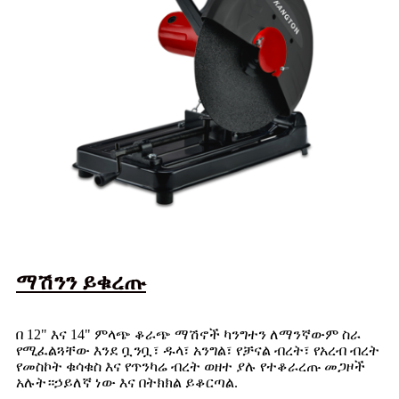
ማሽንን ይቁረጡ
በ 12" እና 14" ምላጭ ቆራጭ ማሽኖች ካንግተን ለማንኛውም ስራ
የሚፈልጓቸው እንደ ቧንቧ፣ ዱላ፣ አንግል፣ የቻናል ብረት፣ የአረብ ብረት
የመስኮት ቁሳቁስ እና የጥንካሬ ብረት ወዘተ ያሉ የተቆራረጡ መጋዞች
አሉት።ኃይለኛ ነው እና በትክክል ይቆርጣል.