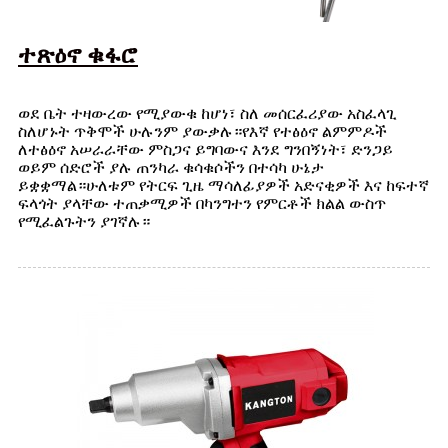
ተጽዕኖ ቁፋሮ
ወደ ቤት ተዛውረው የሚያውቁ ከሆነ፣ ስለ መሰርፈሪያው አስፈላጊ
ስለሆኑት ጥቅሞች ሁሉንም ያውቃሉ።የእኛ የተፅዕኖ ልምምዶች
ለተፅዕኖ አሠራራቸው ምስጋና ይግባውና እንደ ግንበኝነት፣ ድንጋይ
ወይም ሰድሮች ያሉ ጠንካራ ቁሳቁሶችን በተሳካ ሁኔታ
ይቋቋማል።ሁለቱም የትርፍ ጊዜ ማሳለፊያዎች አድናቂዎች እና ከፍተኛ
ፍላጎት ያላቸው ተጠቃሚዎች በካንግተን የምርቶች ክልል ውስጥ
የሚፈልጉትን ያገኛሉ።