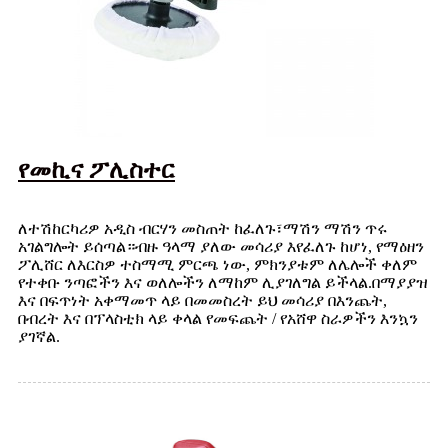
የመኪና ፖሊስተር
ለተሽከርካሪዎ አዲስ ብርሃን መስጠት ከፈለጉ፣ማሽን ማሽን ጥሩ
አገልግሎት ይሰጣል።ብዙ ዓላማ ያለው መሳሪያ እየፈለጉ ከሆነ, የማዕዘን
ፖሊሸር ለእርስዎ ተስማሚ ምርጫ ነው, ምክንያቱም ለሌሎች ቀለም
የተቀቡ ንጣፎችን እና ወለሎችን ለማከም ሊያገለግል ይችላል.በማያያዝ
እና በፍጥነት አቀማመጥ ላይ በመመስረት ይህ መሳሪያ በእንጨት,
በብረት እና በፕላስቲክ ላይ ቀላል የመፍጨት / የአሸዋ ስራዎችን እንኳን
ያገኛል.