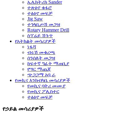
ኤሌክትሪክ Sander
ተጽዕኖ ቁፋሮ
ተፅዕኖ መፍቻ
Jig Saw
ተገላቢጦሽ መጋዝ
Rotary Hammer Drill
ስፕሬይ ሽጉጥ
የአትክልት መሳሪያዎች
ነፋሻ
ብሩሽ መቁረጫ
ሰንሰለት መጋዝ
ከፍተኛ ግፊት ማጠቢያ
የሣር ማጨጃ
ጭጋጋማ አቧራ
የመኪና እንክብካቤ መሳሪያዎች
የመኪና ባትሪ መሙያ
የመኪና ፖሊስተር
ተፅዕኖ መፍቻ
የኃይል መሳሪያዎች