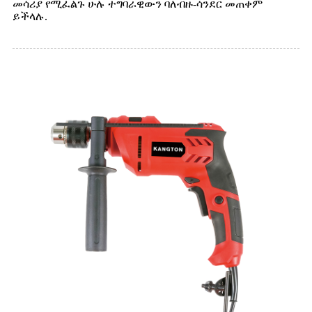
መሳሪያ የሚፈልጉ ሁሉ ተግባራዊውን ባለብዙ-ሳንደር መጠቀም
ይችላሉ.