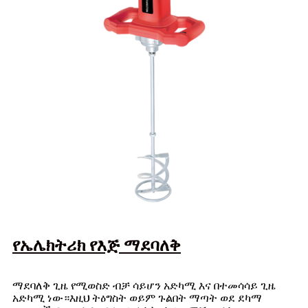
የኤሌክትሪክ የእጅ ማደባለቅ
ማደባለቅ ጊዜ የሚወስድ ብቻ ሳይሆን አድካሚ እና በተመሳሳይ ጊዜ
አድካሚ ነው።እዚህ ትዕግስት ወይም ጉልበት ማጣት ወደ ደካማ