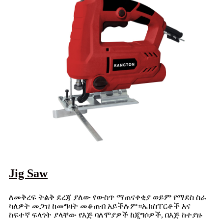
Jig Saw
ለመቅረፍ ትልቅ ደረጃ ያለው የውስጥ ማጠናቀቂያ ወይም የማደስ ስራ
ካለዎት መጋዝ ከመግዛት መቆጠብ አይችሉም።ኤክስፐርቶች እና
ከፍተኛ ፍላጎት ያላቸው የእጅ ባለሞያዎች ከጂግሶዎች, በእጅ ከተያዙ