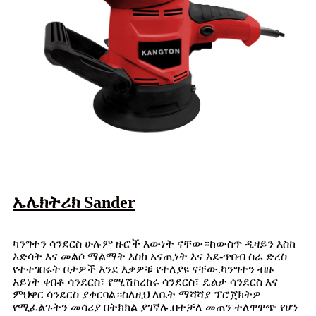
ኤሌክትሪክ Sander
ካንግተን ሳንደርስ ሁሉም ዙሮች እውነት ናቸው።ከውስጥ ዲዛይን እስከ
እድሳት እና መልሶ ማልማት እስከ አናጢነት እና እደ-ጥበብ ስራ ድረስ
የተተገበሩት ቦታዎች እንደ እቃዎቹ የተለያዩ ናቸው.ካንግተን ብዙ
አይነት ቀበቶ ሳንደርስ፣ የሚሽከረከሩ ሳንደርስ፣ ዴልታ ሳንደርስ እና
ምህዋር ሳንደርስ ያቀርባል።ስለዚህ ለቤት ማሻሻያ ፕሮጀክትዎ
የሚፈልጉትን መሳሪያ በትክክል ያገኛሉ.በተቻለ መጠን ተለዋዋጭ የሆነ