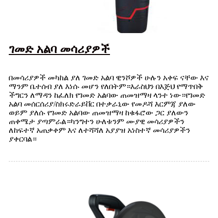
ገመድ አልባ መሳሪያዎች
በመሳሪያዎች መካከል ያለ ገመድ አልባ ዊንሾዎች ሁሉን አቀፍ ናቸው እና
ማንም ቤተሰብ ያለ እነሱ መሆን የለበትም።እራስህን በእጅህ የማጥበቅ
ችግርን ለማዳን ከፈለክ የገመድ አልባው ጠመዝማዛ ላንተ ነው።የገመድ
አልባ መሰርሰሪያ/ስክሩድራይቨር በተቃራኒው የመዶሻ እርምጃ ያለው
ወይም ያለሱ የገመድ አልባው ጠመዝማዛ ከቁፋሮው ጋር ያለውን
ጠቀሜታ ያጣምራል።ካንግተን ሁለቱንም ሙያዊ መሳሪያዎችን
ለከፍተኛ አጠቃቀም እና ለተሻሻለ አያያዝ አነስተኛ መሳሪያዎችን
ያቀርባል።