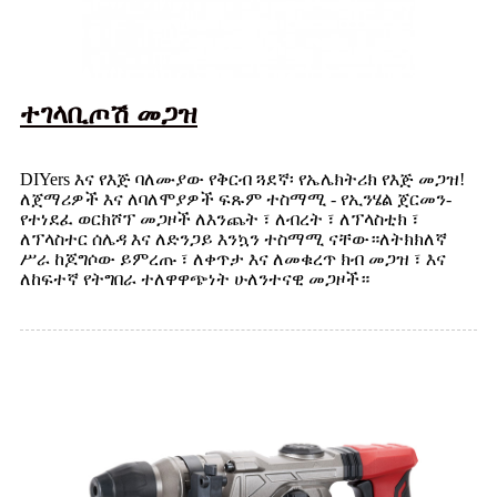
ተገላቢጦሽ መጋዝ
DIYers እና የእጅ ባለሙያው የቅርብ ጓደኛ፡ የኤሌክትሪክ የእጅ መጋዝ!
ለጀማሪዎች እና ለባለሞያዎች ፍጹም ተስማሚ - የኢንሄል ጀርመን-
የተነደፈ ወርክሾፕ መጋዞች ለእንጨት ፣ ለብረት ፣ ለፕላስቲክ ፣
ለፕላስተር ሰሌዳ እና ለድንጋይ እንኳን ተስማሚ ናቸው።ለትክክለኛ
ሥራ ከጆግሶው ይምረጡ ፣ ለቀጥታ እና ለመቁረጥ ክብ መጋዝ ፣ እና
ለከፍተኛ የትግበራ ተለዋዋጭነት ሁለንተናዊ መጋዞች።