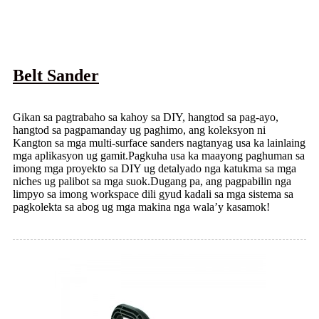
Belt Sander
Gikan sa pagtrabaho sa kahoy sa DIY, hangtod sa pag-ayo,
hangtod sa pagpamanday ug paghimo, ang koleksyon ni
Kangton sa mga multi-surface sanders nagtanyag usa ka lainlaing
mga aplikasyon ug gamit.Pagkuha usa ka maayong paghuman sa
imong mga proyekto sa DIY ug detalyado nga katukma sa mga
niches ug palibot sa mga suok.Dugang pa, ang pagpabilin nga
limpyo sa imong workspace dili gyud kadali sa mga sistema sa
pagkolekta sa abog ug mga makina nga wala’y kasamok!