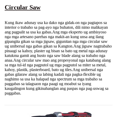
Circular Saw
Kung ikaw adunay usa ka dako nga gidak-on nga pagtapos sa
interior o trabaho sa pag-ayo nga buhaton, dili nimo malikayan
ang pagpalit sa usa ka gabas.Ang mga eksperto ug ambisyoso
nga mga artesano parehas nga makit-an kung unsa ang ilang
gipangita gikan sa mga jigsaw, gigunitan nga mga circular saw
ug unibersal nga gabas gikan sa Kangton.Ang jigsaw nagtrabaho
pinaagi sa kahoy, plaster ug bisan sa bato ug metal nga adunay
katukma gamit ang husto nga saw blade alang sa trabaho nga
anaa.Ang circular saw mao ang propesyonal nga katabang alang
sa mga tul-id nga pagputol ug mga pagputol sa miter sa metal,
kahoy, plastik, plasterboard, bato ug tiles.Ang unibersal nga
gabas gilaraw alang sa labing kadali nga pagka-flexible ug
naghimo sa usa ka halapad nga spectrum sa mga trabaho sa
paggabas sa talagsaon nga paagi ug moabut sa iyang
kaugalingon kung gikinahanglan ang paspas nga pag-uswag sa
paggabas.