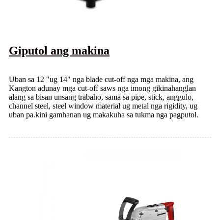
Giputol ang makina
Uban sa 12 "ug 14" nga blade cut-off nga mga makina, ang
Kangton adunay mga cut-off saws nga imong gikinahanglan
alang sa bisan unsang trabaho, sama sa pipe, stick, anggulo,
channel steel, steel window material ug metal nga rigidity, ug
uban pa.kini gamhanan ug makakuha sa tukma nga pagputol.