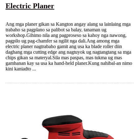
Electric Planer
Ang mga planer gikan sa Kangton angay alang sa lainlaing mga
trabaho sa pagplano sa palibot sa balay, tanaman ug
workshop.Gihimo nila ang pagproseso sa kahoy nga nawong,
pagpilo ug pag-chamfer sa ngilit nga dali.Ang among mga
electric planer nagtrabaho gamit ang usa ka blade roller diin
daghang mga cutting edge ang nagtuyok ug nagtangtang sa mga
chips gikan sa materyal.Sila mas paspas, mas tukma ug mas
gamhanan kay sa usa ka hand-held planer.Kung nahibal-an nimo
kini kaniadto ...