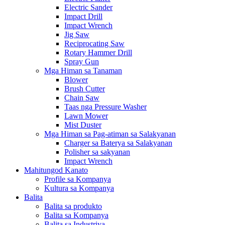
Electric Sander
Impact Drill
Impact Wrench
Jig Saw
Reciprocating Saw
Rotary Hammer Drill
Spray Gun
Mga Himan sa Tanaman
Blower
Brush Cutter
Chain Saw
Taas nga Pressure Washer
Lawn Mower
Mist Duster
Mga Himan sa Pag-atiman sa Salakyanan
Charger sa Baterya sa Salakyanan
Polisher sa sakyanan
Impact Wrench
Mahitungod Kanato
Profile sa Kompanya
Kultura sa Kompanya
Balita
Balita sa produkto
Balita sa Kompanya
Balita sa Industriya