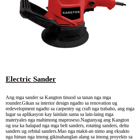
Electric Sander
Ang mga sander sa Kangton tinuod sa tanan nga mga
rounder.Gikan sa interior design ngadto sa renovation ug
redevelopment ngadto sa carpentry ug craft nga trabaho, ang mga
lugar sa aplikasyon kay lainlain sama sa lain-laing mga
materyales nga mahimong maproseso.Nagtanyag ang Kangton
og usa ka halapad nga mga belt sanders, rotating sanders, delta
sanders ug orbital sanders.Mao nga makit-an nimo ang eksakto
nga himan nga imong gikinahanglan alang sa imong proyekto sa