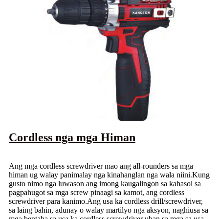
Cordless nga mga Himan
Ang mga cordless screwdriver mao ang all-rounders sa mga
himan ug walay panimalay nga kinahanglan nga wala niini.Kung
gusto nimo nga luwason ang imong kaugalingon sa kahasol sa
pagpahugot sa mga screw pinaagi sa kamot, ang cordless
screwdriver para kanimo.Ang usa ka cordless drill/screwdriver,
sa laing bahin, adunay o walay martilyo nga aksyon, naghiusa sa
mga bentaha sa usa ka cordless screwdriver uban sa mga sa usa