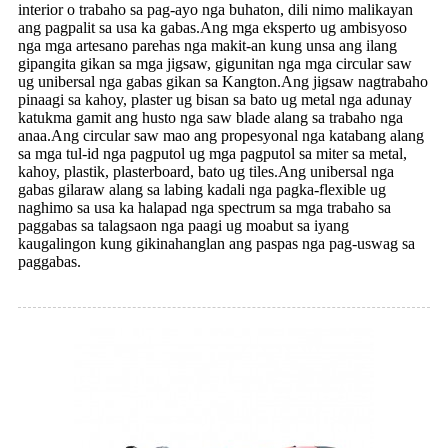
interior o trabaho sa pag-ayo nga buhaton, dili nimo malikayan
ang pagpalit sa usa ka gabas.Ang mga eksperto ug ambisyoso
nga mga artesano parehas nga makit-an kung unsa ang ilang
gipangita gikan sa mga jigsaw, gigunitan nga mga circular saw
ug unibersal nga gabas gikan sa Kangton.Ang jigsaw nagtrabaho
pinaagi sa kahoy, plaster ug bisan sa bato ug metal nga adunay
katukma gamit ang husto nga saw blade alang sa trabaho nga
anaa.Ang circular saw mao ang propesyonal nga katabang alang
sa mga tul-id nga pagputol ug mga pagputol sa miter sa metal,
kahoy, plastik, plasterboard, bato ug tiles.Ang unibersal nga
gabas gilaraw alang sa labing kadali nga pagka-flexible ug
naghimo sa usa ka halapad nga spectrum sa mga trabaho sa
paggabas sa talagsaon nga paagi ug moabut sa iyang
kaugalingon kung gikinahanglan ang paspas nga pag-uswag sa
paggabas.