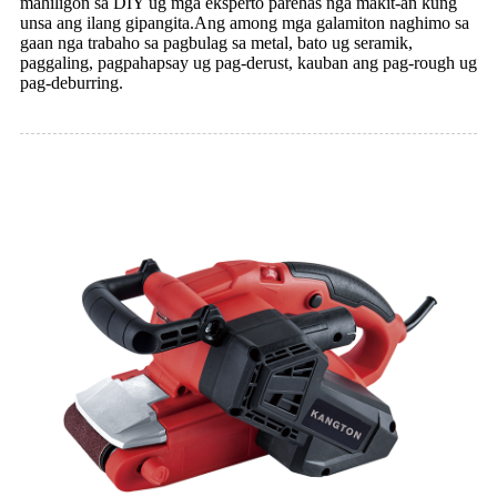
mahiligon sa DIY ug mga eksperto parehas nga makit-an kung
unsa ang ilang gipangita.Ang among mga galamiton naghimo sa
gaan nga trabaho sa pagbulag sa metal, bato ug seramik,
paggaling, pagpahapsay ug pag-derust, kauban ang pag-rough ug
pag-deburring.