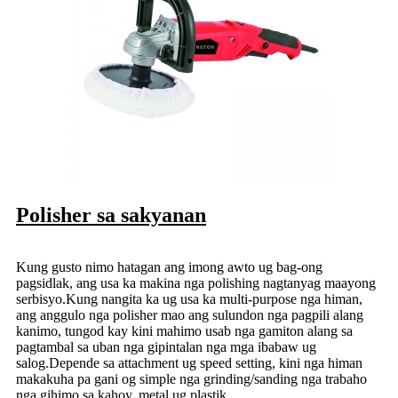
Polisher sa sakyanan
Kung gusto nimo hatagan ang imong awto ug bag-ong
pagsidlak, ang usa ka makina nga polishing nagtanyag maayong
serbisyo.Kung nangita ka ug usa ka multi-purpose nga himan,
ang anggulo nga polisher mao ang sulundon nga pagpili alang
kanimo, tungod kay kini mahimo usab nga gamiton alang sa
pagtambal sa uban nga gipintalan nga mga ibabaw ug
salog.Depende sa attachment ug speed setting, kini nga himan
makakuha pa gani og simple nga grinding/sanding nga trabaho
nga gihimo sa kahoy, metal ug plastik.