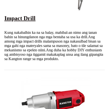
Impact Drill
Kung nakabalhin ka na sa balay, mahibal-an nimo ang tanan
bahin sa hinungdanon nga mga bentaha sa usa ka drill.Ang
among mga impact drills malampuson nga nakasulbad bisan sa
mga gahi nga materyales sama sa masonry, bato o tile salamat sa
mekanismo sa epekto niini.Ang duha ka hobby DIY enthusiasts
ug ambisyoso nga tiggamit makakaplag unsa ang ilang gipangita
sa Kangton range sa mga produkto.