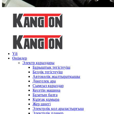
Үй
Өнімдер
Электр құралдары
Бұрыштық тегістеуіш
Белдік тегістеуіш
Автокөлік жылтыратқышы
Дөңгелек ара
Сымсыз құралдар
Кесетін машина
Бұзатын балға
Құрғақ құмыра
Жер шнегі
Электрлік қол араластырғыш
Электрлік планер