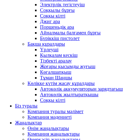
Электрлік тегістеуіш
Соққылы бұрғы
Соққы кілті
Джиг ара
Поршеньдік ара
Айналмалы балғамен бұрғы
Бүріккіш пистолет
Бақша құралдары
Үрлеуші
Қылқалам кескіш
Тізбекті аралау
Жоғары қысымды жуғыш
Көгалшапқыш
Тұман Шаңшы
Көлікке күтім жасау құралдары
Автокөлік аккумуляторын зарядтағыш
Автокөлік жылтыратқышы
Соққы кілті
Біз туралы
Компания туралы мәлімет
Компания мәдениеті
Жаңалықтар
Өнім жаңалықтары
Компания жаңалықтары
Өнеркәсіп жаңалықтары