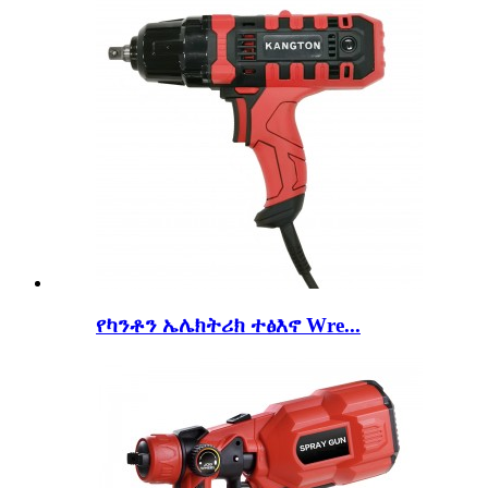
የካንቶን ኤሌክትሪክ ተፅእኖ Wre...