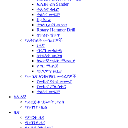
ኤሌክትሪክ Sander
ተጽዕኖ ቁፋሮ
ተፅዕኖ መፍቻ
Jig Saw
ተገላቢጦሽ መጋዝ
Rotary Hammer Drill
ስፕሬይ ሽጉጥ
የአትክልት መሳሪያዎች
ነፋሻ
ብሩሽ መቁረጫ
ሰንሰለት መጋዝ
ከፍተኛ ግፊት ማጠቢያ
የሣር ማጨጃ
ጭጋጋማ አቧራ
የመኪና እንክብካቤ መሳሪያዎች
የመኪና ባትሪ መሙያ
የመኪና ፖሊስተር
ተፅዕኖ መፍቻ
ስለ እኛ
የድርጅቱ ህይወት ታሪክ
የኩባንያ ባህል
ዜና
የምርት ዜና
የኩባንያ ዜና
የኢንዱስትሪ ዜና