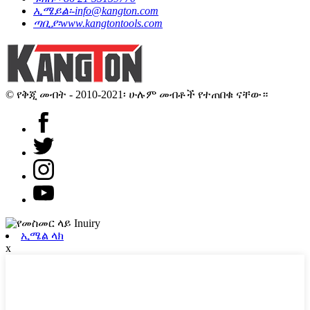
ኢሜይል፡-
info@kangton.com
ጣቢያ፡
www.kangtontools.com
© የቅጂ መብት - 2010-2021፡ ሁሉም መብቶች የተጠበቁ ናቸው።
ኢሜል ላክ
x