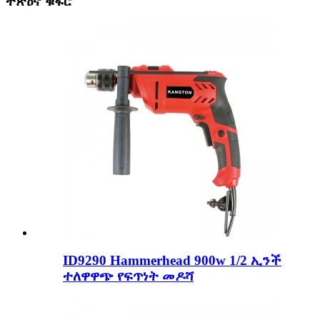
ተጽዕኖ ቁፋሮ
ID9290 Hammerhead 900w 1/2 ኢንች
ተለዋዋጭ የፍጥነት መዶሻ