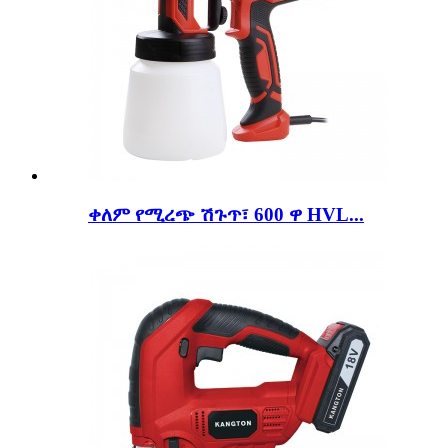
ቀለም የሚረጭ ሽጉጥ፣ 600 ዋ HVL...