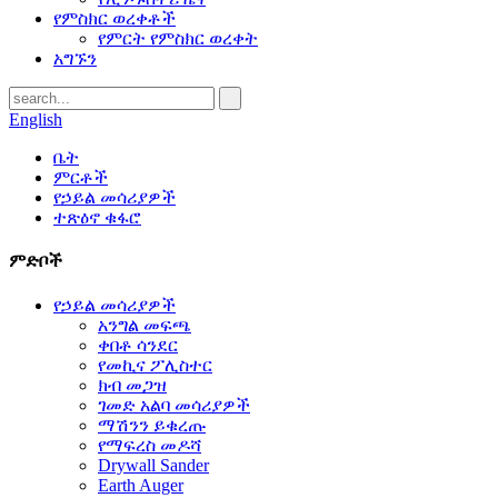
የምስክር ወረቀቶች
የምርት የምስክር ወረቀት
አግኙን
English
ቤት
ምርቶች
የኃይል መሳሪያዎች
ተጽዕኖ ቁፋሮ
ምድቦች
የኃይል መሳሪያዎች
አንግል መፍጫ
ቀበቶ ሳንደር
የመኪና ፖሊስተር
ክብ መጋዝ
ገመድ አልባ መሳሪያዎች
ማሽንን ይቁረጡ
የማፍረስ መዶሻ
Drywall Sander
Earth Auger