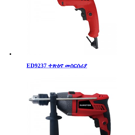
ED9237 ተጽዕኖ መሰርሰሪያ