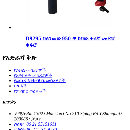
D9295 ባለገመድ 950 ዋ ከባድ-ተረኛ መዶሻ
ቁፋሮ
የአድራሻ ቅጽ
የኃይል መሳሪያዎች
የአትክልት መሳሪያዎች
የመኪና እንክብካቤ መሳሪያዎች
ስለ እኛ
የምስክር ወረቀቶች
አግኙን
ቀሚስ:
Rm.1302፣ Mansion፣ No.210 Siping Rd.፣ Shanghai፣
200086፣ ቻይና
ስልክ፡
+86 21 55151611
ፋክስ፡
+86 21 55159770