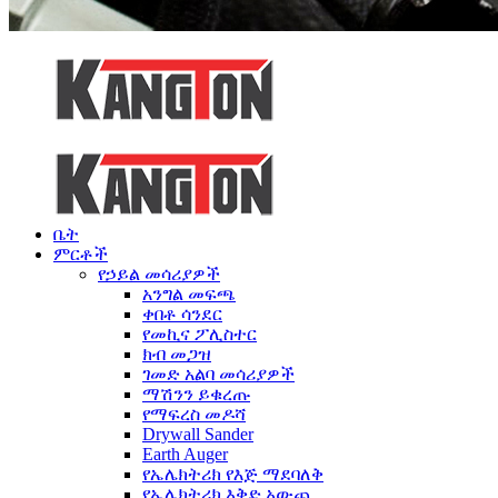
ቤት
ምርቶች
የኃይል መሳሪያዎች
አንግል መፍጫ
ቀበቶ ሳንደር
የመኪና ፖሊስተር
ክብ መጋዝ
ገመድ አልባ መሳሪያዎች
ማሽንን ይቁረጡ
የማፍረስ መዶሻ
Drywall Sander
Earth Auger
የኤሌክትሪክ የእጅ ማደባለቅ
የኤሌክትሪክ እቅድ አውጪ