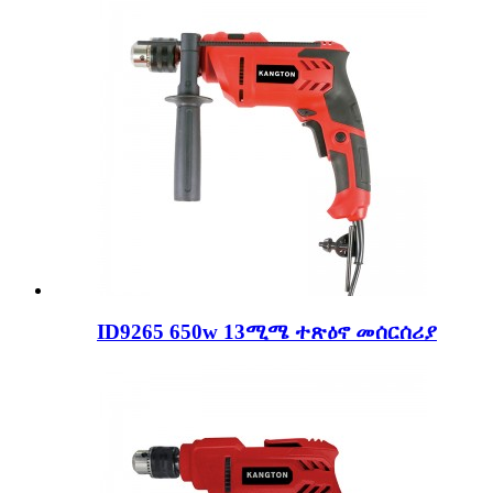
ID9265 650w 13ሚሜ ተጽዕኖ መሰርሰሪያ