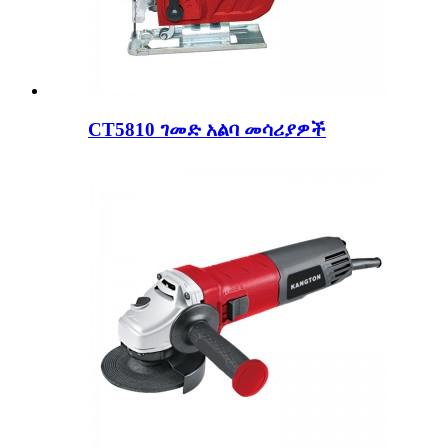
CT5810 ገመድ አልባ መሳሪያዎች