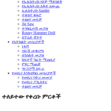
የኤሌክትሪክ የእጅ ማደባለቅ
የኤሌክትሪክ እቅድ አውጪ
ኤሌክትሪክ Sander
ተጽዕኖ ቁፋሮ
ተፅዕኖ መፍቻ
Jig Saw
ተገላቢጦሽ መጋዝ
Rotary Hammer Drill
ስፕሬይ ሽጉጥ
የአትክልት መሳሪያዎች
ነፋሻ
ብሩሽ መቁረጫ
ሰንሰለት መጋዝ
ከፍተኛ ግፊት ማጠቢያ
የሣር ማጨጃ
ጭጋጋማ አቧራ
የመኪና እንክብካቤ መሳሪያዎች
የመኪና ባትሪ መሙያ
የመኪና ፖሊስተር
ተፅዕኖ መፍቻ
ተለይተው የቀረቡ ምርቶች