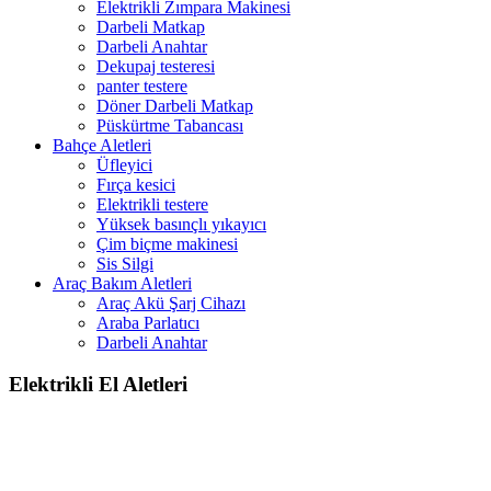
Elektrikli Zımpara Makinesi
Darbeli Matkap
Darbeli Anahtar
Dekupaj testeresi
panter testere
Döner Darbeli Matkap
Püskürtme Tabancası
Bahçe Aletleri
Üfleyici
Fırça kesici
Elektrikli testere
Yüksek basınçlı yıkayıcı
Çim biçme makinesi
Sis Silgi
Araç Bakım Aletleri
Araç Akü Şarj Cihazı
Araba Parlatıcı
Darbeli Anahtar
Elektrikli El Aletleri