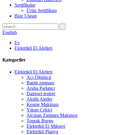
Sertifikalar
Ürün Sertifikası
Bize Ulaşın
English
Ev
Elektrikli El Aletleri
Kategoriler
Elektrikli El Aletleri
Açı Öğütücü
Bantlı zımpara
Araba Parlatıcı
Dairesel testere
Akülü Aletler
Kesme Makinası
Yıkım Çekici
Alçıpan Zımpara Makinesi
Toprak Burgu
Elektrikli El Mikseri
Elektrikli Planya