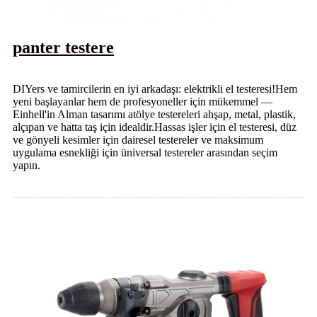
panter testere
DIYers ve tamircilerin en iyi arkadaşı: elektrikli el testeresi!Hem
yeni başlayanlar hem de profesyoneller için mükemmel —
Einhell'in Alman tasarımı atölye testereleri ahşap, metal, plastik,
alçıpan ve hatta taş için idealdir.Hassas işler için el testeresi, düz
ve gönyeli kesimler için dairesel testereler ve maksimum
uygulama esnekliği için üniversal testereler arasından seçim
yapın.