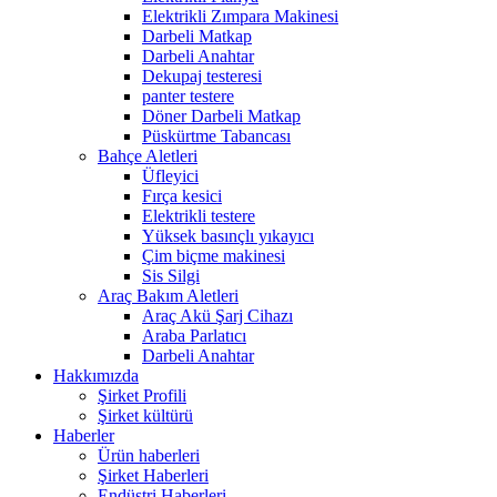
Elektrikli Zımpara Makinesi
Darbeli Matkap
Darbeli Anahtar
Dekupaj testeresi
panter testere
Döner Darbeli Matkap
Püskürtme Tabancası
Bahçe Aletleri
Üfleyici
Fırça kesici
Elektrikli testere
Yüksek basınçlı yıkayıcı
Çim biçme makinesi
Sis Silgi
Araç Bakım Aletleri
Araç Akü Şarj Cihazı
Araba Parlatıcı
Darbeli Anahtar
Hakkımızda
Şirket Profili
Şirket kültürü
Haberler
Ürün haberleri
Şirket Haberleri
Endüstri Haberleri