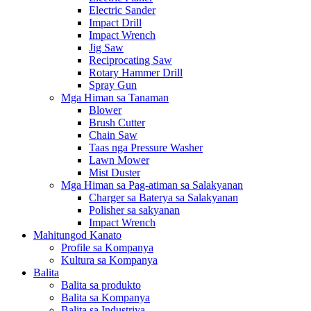
Electric Sander
Impact Drill
Impact Wrench
Jig Saw
Reciprocating Saw
Rotary Hammer Drill
Spray Gun
Mga Himan sa Tanaman
Blower
Brush Cutter
Chain Saw
Taas nga Pressure Washer
Lawn Mower
Mist Duster
Mga Himan sa Pag-atiman sa Salakyanan
Charger sa Baterya sa Salakyanan
Polisher sa sakyanan
Impact Wrench
Mahitungod Kanato
Profile sa Kompanya
Kultura sa Kompanya
Balita
Balita sa produkto
Balita sa Kompanya
Balita sa Industriya