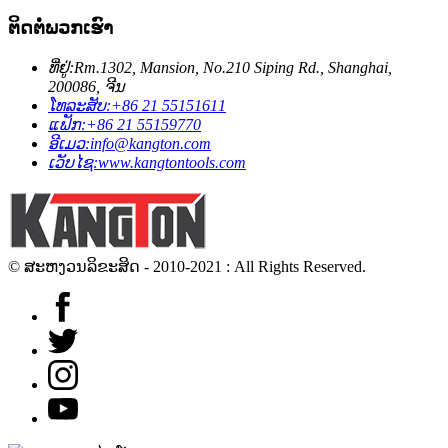
ຕິດ​ຕໍ່​ພວກ​ເຮົາ
ທີ່ຢູ່:
Rm.1302, Mansion, No.210 Siping Rd., Shanghai,
200086, ຈີນ
ໂທລະສັບ:
+86 21 55151611
ແຟັກ:
+86 21 55159770
ອີເມວ:
info@kangton.com
ເວັບໄຊ:
www.kangtontools.com
© ສະຫງວນລິຂະສິດ - 2010-2021 : All Rights Reserved.