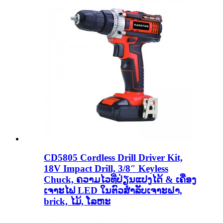
CD5805 Cordless Drill Driver Kit,
18V Impact Drill, 3/8″ Keyless
Chuck, ຄວາມໄວທີ່ປ່ຽນແປງໄດ້ & ເຄື່ອງ
ເຈາະໄຟ LED ໃນຕົວສໍາລັບເຈາະຝາ,
brick, ໄມ້, ໂລຫະ