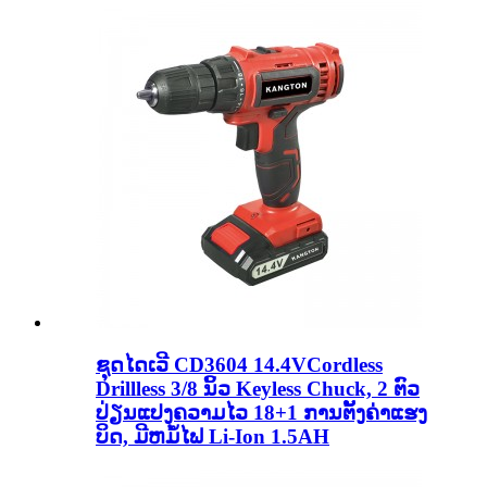
ຊຸດໄດເວີ CD3604 14.4VCordless
Drillless 3/8 ນິ້ວ Keyless Chuck, 2 ຕົວ
ປ່ຽນແປງຄວາມໄວ 18+1 ການຕັ້ງຄ່າແຮງ
ບິດ, ມີຫມໍ້ໄຟ Li-Ion 1.5AH