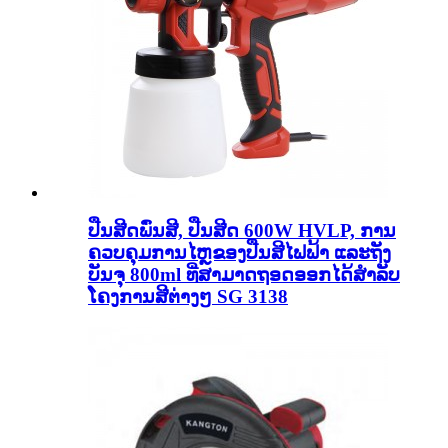
ປືນສີດພົ່ນສີ, ປືນສີດ 600W HVLP, ການ
ຄວບຄຸມການໄຫຼຂອງປືນສີໄຟຟ້າ ແລະຖັງ
ບັນຈຸ 800ml ທີ່ສາມາດຖອດອອກໄດ້ສໍາລັບ
ໂຄງການສີຕ່າງໆ SG 3138