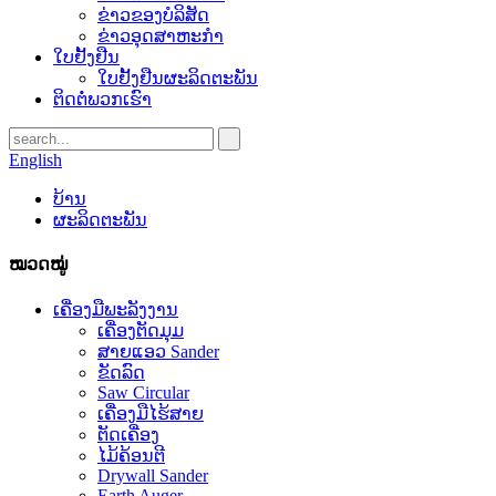
ຂ່າວຂອງບໍລິສັດ
ຂ່າວອຸດສາຫະກໍາ
ໃບຢັ້ງຢືນ
ໃບຢັ້ງຢືນຜະລິດຕະພັນ
ຕິດ​ຕໍ່​ພວກ​ເຮົາ
English
ບ້ານ
ຜະລິດຕະພັນ
ໝວດໝູ່
ເຄື່ອງມືພະລັງງານ
ເຄື່ອງຕັດມຸມ
ສາຍແອວ Sander
ຂັດລົດ
Saw Circular
ເຄື່ອງມືໄຮ້ສາຍ
ຕັດເຄື່ອງ
ໄມ້ຄ້ອນຕີ
Drywall Sander
Earth Auger