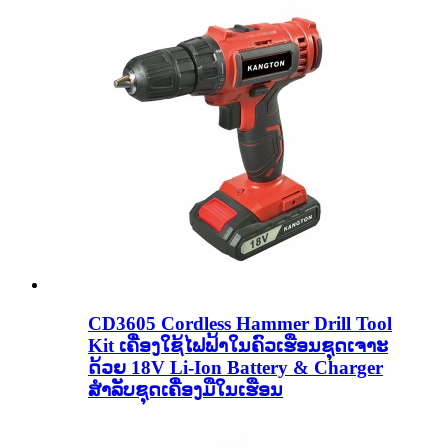
CD3605 Cordless Hammer Drill Tool
Kit ເຄື່ອງໃຊ້ໄຟຟ້າໃນຄົວເຮືອນຊຸດເຈາະ
ດ້ວຍ 18V Li-Ion Battery & Charger
ສໍາລັບຊຸດເຄື່ອງມືໃນເຮືອນ