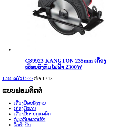
CS9923 KANGTON 235mm ເຄື່ອງ
ເລື່ອຍວົງກົມໄຟຟ້າ 2300W
1
2
3
4
5
6
ຕໍ່ໄປ >
>>
ໜ້າ 1 / 13
ແບບຟອມຕິດຕໍ່
ເຄື່ອງມືພະລັງງານ
ເຄື່ອງມືສວນ
ເຄື່ອງມືການດູແລລົດ
ກ່ຽວ​ກັບ​ພວກ​ເຮົາ
ໃບຢັ້ງຢືນ