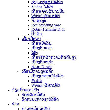
ຊ່າງວາງແຜນໄຟຟ້າ
Sander ໄຟຟ້າ
ເຄື່ອງເຈາະຜົນກະທົບ
Wrench ຜົນກະທົບ
ຈີກສະຫຼັດ
Reciprocating Saw
Rotary Hammer Drill
ປືນສີດ
ເຄື່ອງມືສວນ
ເຄື່ອງເປົ່າລົມ
ເຄື່ອງຕັດແປງ
ໂສ້ງ
ເຄື່ອງຊັກຜ້າຄວາມກົດດັນສູງ
ເຄື່ອງຕັດຫຍ້າ
ໝອກ Duster
ເຄື່ອງມືການດູແລລົດ
ເຄື່ອງສາກຫມໍ້ໄຟລົດ
ຂັດລົດ
Wrench ຜົນກະທົບ
ກ່ຽວ​ກັບ​ພວກ​ເຮົາ
ປະ​ຫວັດ​ບໍ​ລິ​ສັດ
ວັດທະນະທໍາຂອງບໍລິສັດ
ຂ່າວ
ຂ່າວຜະລິດຕະພັນ