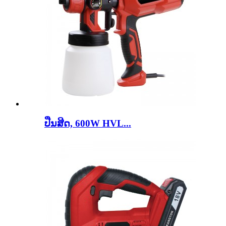
ປືນສີດ, 600W HVL...