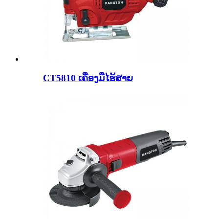
CT5810 ເຄື່ອງມືໄຮ້ສາຍ