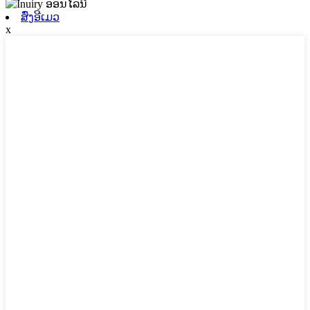
ສົ່ງອີເມວ
x