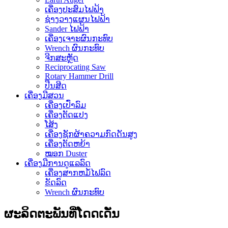
ເຄື່ອງປະສົມໄຟຟ້າ
ຊ່າງວາງແຜນໄຟຟ້າ
Sander ໄຟຟ້າ
ເຄື່ອງເຈາະຜົນກະທົບ
Wrench ຜົນກະທົບ
ຈີກສະຫຼັດ
Reciprocating Saw
Rotary Hammer Drill
ປືນສີດ
ເຄື່ອງມືສວນ
ເຄື່ອງເປົ່າລົມ
ເຄື່ອງຕັດແປງ
ໂສ້ງ
ເຄື່ອງຊັກຜ້າຄວາມກົດດັນສູງ
ເຄື່ອງຕັດຫຍ້າ
ໝອກ Duster
ເຄື່ອງມືການດູແລລົດ
ເຄື່ອງສາກຫມໍ້ໄຟລົດ
ຂັດລົດ
Wrench ຜົນກະທົບ
ຜະລິດຕະພັນທີ່ໂດດເດັ່ນ