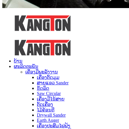
ບ້ານ
ຜະລິດຕະພັນ
ເຄື່ອງມືພະລັງງານ
ເຄື່ອງຕັດມຸມ
ສາຍແອວ Sander
ຂັດລົດ
Saw Circular
ເຄື່ອງມືໄຮ້ສາຍ
ຕັດເຄື່ອງ
ໄມ້ຄ້ອນຕີ
Drywall Sander
Earth Auger
ເຄື່ອງປະສົມໄຟຟ້າ