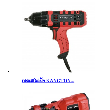
ກະ​ແສ​ໄຟ​ຟ້າ KANGTON...