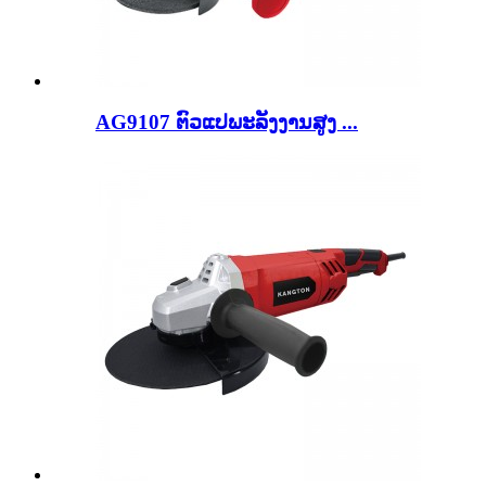
AG9107 ຕົວແປພະລັງງານສູງ ...