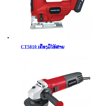
CT5810 ເຄື່ອງມືໄຮ້ສາຍ