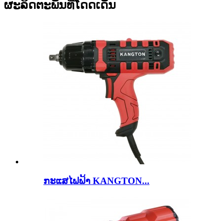
ຜະລິດຕະພັນທີ່ໂດດເດັ່ນ
ກະ​ແສ​ໄຟ​ຟ້າ KANGTON...