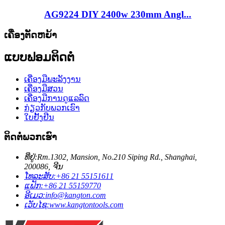
AG9224 DIY 2400w 230mm Angl...
ເຄື່ອງຕັດຫຍ້າ
ແບບຟອມຕິດຕໍ່
ເຄື່ອງມືພະລັງງານ
ເຄື່ອງມືສວນ
ເຄື່ອງມືການດູແລລົດ
ກ່ຽວ​ກັບ​ພວກ​ເຮົາ
ໃບຢັ້ງຢືນ
ຕິດ​ຕໍ່​ພວກ​ເຮົາ
ທີ່ຢູ່:
Rm.1302, Mansion, No.210 Siping Rd., Shanghai,
200086, ຈີນ
ໂທລະສັບ:
+86 21 55151611
ແຟັກ:
+86 21 55159770
ອີເມວ:
info@kangton.com
ເວັບໄຊ:
www.kangtontools.com