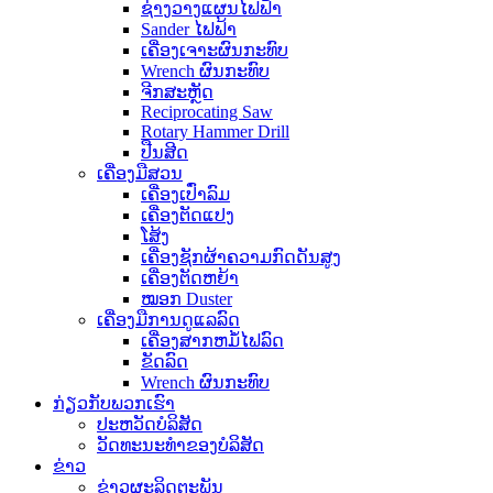
ຊ່າງວາງແຜນໄຟຟ້າ
Sander ໄຟຟ້າ
ເຄື່ອງເຈາະຜົນກະທົບ
Wrench ຜົນກະທົບ
ຈີກສະຫຼັດ
Reciprocating Saw
Rotary Hammer Drill
ປືນສີດ
ເຄື່ອງມືສວນ
ເຄື່ອງເປົ່າລົມ
ເຄື່ອງຕັດແປງ
ໂສ້ງ
ເຄື່ອງຊັກຜ້າຄວາມກົດດັນສູງ
ເຄື່ອງຕັດຫຍ້າ
ໝອກ Duster
ເຄື່ອງມືການດູແລລົດ
ເຄື່ອງສາກຫມໍ້ໄຟລົດ
ຂັດລົດ
Wrench ຜົນກະທົບ
ກ່ຽວ​ກັບ​ພວກ​ເຮົາ
ປະ​ຫວັດ​ບໍ​ລິ​ສັດ
ວັດທະນະທໍາຂອງບໍລິສັດ
ຂ່າວ
ຂ່າວຜະລິດຕະພັນ