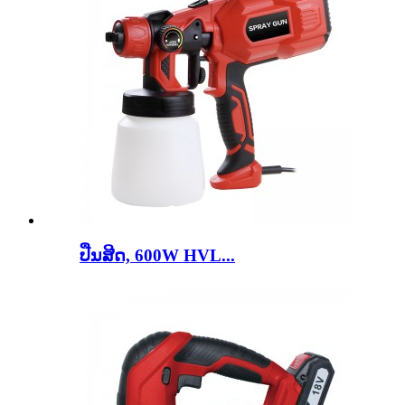
ປືນສີດ, 600W HVL...