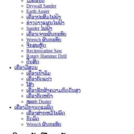
ໄມ້ຄ້ອນຕີ
Drywall Sander
Earth Auger
ເຄື່ອງປະສົມໄຟຟ້າ
ຊ່າງວາງແຜນໄຟຟ້າ
Sander ໄຟຟ້າ
ເຄື່ອງເຈາະຜົນກະທົບ
Wrench ຜົນກະທົບ
ຈີກສະຫຼັດ
Reciprocating Saw
Rotary Hammer Drill
ປືນສີດ
ເຄື່ອງມືສວນ
ເຄື່ອງເປົ່າລົມ
ເຄື່ອງຕັດແປງ
ໂສ້ງ
ເຄື່ອງຊັກຜ້າຄວາມກົດດັນສູງ
ເຄື່ອງຕັດຫຍ້າ
ໝອກ Duster
ເຄື່ອງມືການດູແລລົດ
ເຄື່ອງສາກຫມໍ້ໄຟລົດ
ຂັດລົດ
Wrench ຜົນກະທົບ