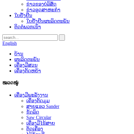
ຂ່າວຂອງບໍລິສັດ
ຂ່າວອຸດສາຫະກໍາ
ໃບຢັ້ງຢືນ
ໃບຢັ້ງຢືນຜະລິດຕະພັນ
ຕິດ​ຕໍ່​ພວກ​ເຮົາ
English
ບ້ານ
ຜະລິດຕະພັນ
ເຄື່ອງມືສວນ
ເຄື່ອງຕັດຫຍ້າ
ໝວດໝູ່
ເຄື່ອງມືພະລັງງານ
ເຄື່ອງຕັດມຸມ
ສາຍແອວ Sander
ຂັດລົດ
Saw Circular
ເຄື່ອງມືໄຮ້ສາຍ
ຕັດເຄື່ອງ