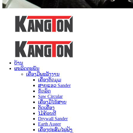
ບ້ານ
ຜະລິດຕະພັນ
ເຄື່ອງມືພະລັງງານ
ເຄື່ອງຕັດມຸມ
ສາຍແອວ Sander
ຂັດລົດ
Saw Circular
ເຄື່ອງມືໄຮ້ສາຍ
ຕັດເຄື່ອງ
ໄມ້ຄ້ອນຕີ
Drywall Sander
Earth Auger
ເຄື່ອງປະສົມໄຟຟ້າ