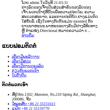
ໂດຍ admin ໃນວັນທີ 21-03-31
ຢາງລົດຂອງເຈົ້າເປັນສ່ວນສຳຄັນຂອງລົດຂອງ
ເຈົ້າ.ພວກເຂົາຢູ່ທີ່ນັ້ນເພື່ອຄວາມປອດໄພ, ຄວາມ
ສະດວກສະບາຍ, ແລະການປະຕິບັດ.ຢາງແມ່ນຕິດ
ໃສ່ກັບລໍ້, ເຊິ່ງໃນທາງກັບກັນແມ່ນ mounted ກັບ
ຍານພາຫະນະ.ພາຫະນະບາງຄັນມີຢາງລໍ້ທິດທາງ
ຫຼື ຕໍາແໜ່ງ.Directional ຫມາຍຄວາມວ່າ ti ...
ອ່ານ​ຕື່ມ
ແບບຟອມຕິດຕໍ່
ເຄື່ອງມືພະລັງງານ
ເຄື່ອງມືສວນ
ເຄື່ອງມືການດູແລລົດ
ກ່ຽວ​ກັບ​ພວກ​ເຮົາ
ໃບຢັ້ງຢືນ
ຕິດ​ຕໍ່​ພວກ​ເຮົາ
ທີ່ຢູ່:
Rm.1302, Mansion, No.210 Siping Rd., Shanghai,
200086, ຈີນ
ໂທລະສັບ:
+86 21 55151611
ແຟັກ:
+86 21 55159770