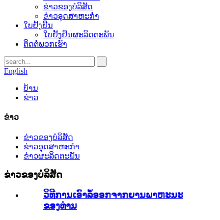
ຂ່າວຂອງບໍລິສັດ
ຂ່າວອຸດສາຫະກໍາ
ໃບຢັ້ງຢືນ
ໃບຢັ້ງຢືນຜະລິດຕະພັນ
ຕິດ​ຕໍ່​ພວກ​ເຮົາ
English
ບ້ານ
ຂ່າວ
ຂ່າວ
ຂ່າວຂອງບໍລິສັດ
ຂ່າວອຸດສາຫະກໍາ
ຂ່າວຜະລິດຕະພັນ
ຂ່າວຂອງບໍລິສັດ
ວິທີການເອົາລໍ້ອອກຈາກຍານພາຫະນະ
ຂອງທ່ານ