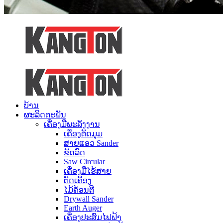
ບ້ານ
ຜະລິດຕະພັນ
ເຄື່ອງມືພະລັງງານ
ເຄື່ອງຕັດມຸມ
ສາຍແອວ Sander
ຂັດລົດ
Saw Circular
ເຄື່ອງມືໄຮ້ສາຍ
ຕັດເຄື່ອງ
ໄມ້ຄ້ອນຕີ
Drywall Sander
Earth Auger
ເຄື່ອງປະສົມໄຟຟ້າ