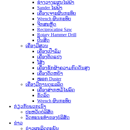
ຊ່າງວາງແຜນໄຟຟ້າ
Sander ໄຟຟ້າ
ເຄື່ອງເຈາະຜົນກະທົບ
Wrench ຜົນກະທົບ
ຈີກສະຫຼັດ
Reciprocating Saw
Rotary Hammer Drill
ປືນສີດ
ເຄື່ອງມືສວນ
ເຄື່ອງເປົ່າລົມ
ເຄື່ອງຕັດແປງ
ໂສ້ງ
ເຄື່ອງຊັກຜ້າຄວາມກົດດັນສູງ
ເຄື່ອງຕັດຫຍ້າ
ໝອກ Duster
ເຄື່ອງມືການດູແລລົດ
ເຄື່ອງສາກຫມໍ້ໄຟລົດ
ຂັດລົດ
Wrench ຜົນກະທົບ
ກ່ຽວ​ກັບ​ພວກ​ເຮົາ
ປະ​ຫວັດ​ບໍ​ລິ​ສັດ
ວັດທະນະທໍາຂອງບໍລິສັດ
ຂ່າວ
ຂ່າວຜະລິດຕະພັນ