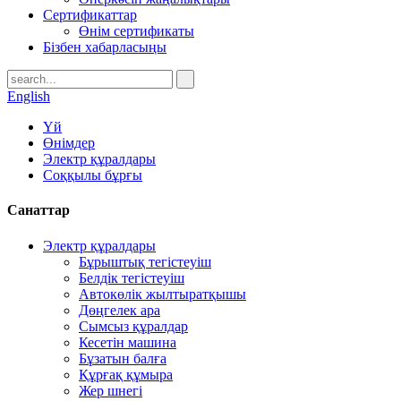
Сертификаттар
Өнім сертификаты
Бізбен хабарласыңы
English
Үй
Өнімдер
Электр құралдары
Соққылы бұрғы
Санаттар
Электр құралдары
Бұрыштық тегістеуіш
Белдік тегістеуіш
Автокөлік жылтыратқышы
Дөңгелек ара
Сымсыз құралдар
Кесетін машина
Бұзатын балға
Құрғақ құмыра
Жер шнегі