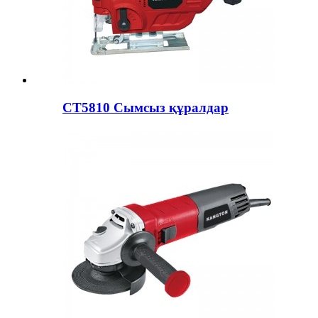
CT5810 Сымсыз құралдар