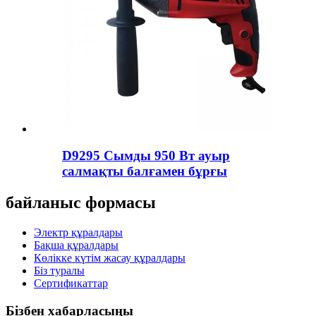
D9295 Сымды 950 Вт ауыр
салмақты балғамен бұрғы
байланыс формасы
Электр құралдары
Бақша құралдары
Көлікке күтім жасау құралдары
Біз туралы
Сертификаттар
Бізбен хабарласыңы