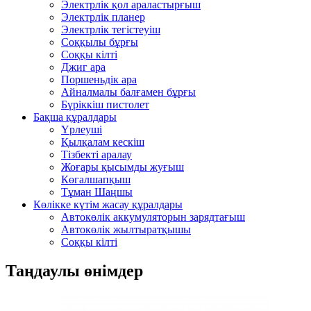
Электрлік қол араластырғыш
Электрлік планер
Электрлік тегістеуіш
Соққылы бұрғы
Соққы кілті
Джиг ара
Поршеньдік ара
Айналмалы балғамен бұрғы
Бүріккіш пистолет
Бақша құралдары
Үрлеуші
Қылқалам кескіш
Тізбекті аралау
Жоғары қысымды жуғыш
Көгалшапқыш
Тұман Шаңшы
Көлікке күтім жасау құралдары
Автокөлік аккумуляторын зарядтағыш
Автокөлік жылтыратқышы
Соққы кілті
Таңдаулы өнімдер