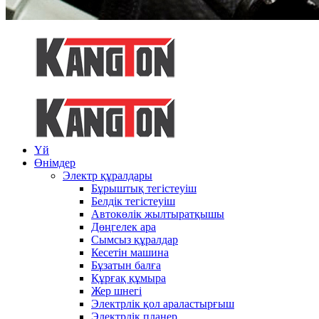
Үй
Өнімдер
Электр құралдары
Бұрыштық тегістеуіш
Белдік тегістеуіш
Автокөлік жылтыратқышы
Дөңгелек ара
Сымсыз құралдар
Кесетін машина
Бұзатын балға
Құрғақ құмыра
Жер шнегі
Электрлік қол араластырғыш
Электрлік планер