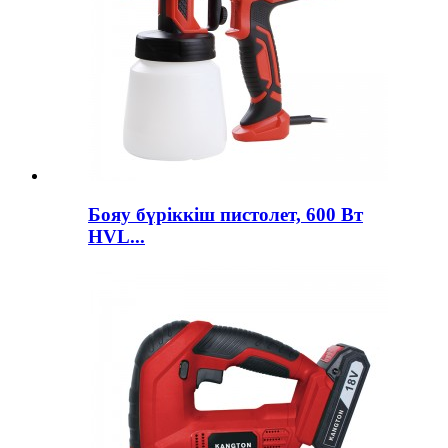
Бояу бүріккіш пистолет, 600 Вт
HVL...