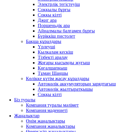
Электрлік тегістеуіш
Соққылы бұрғы
Соққы кілті
Джиг ара
Поршеньдік ара
Айналмалы балғамен бұрғы
Бүріккіш пистолет
Бақша құралдары
Үрлеуші
Қылқалам кескіш
Тізбекті аралау
Жоғары қысымды жуғыш
Көгалшапқыш
Тұман Шаңшы
Көлікке күтім жасау құралдары
Автокөлік аккумуляторын зарядтағыш
Автокөлік жылтыратқышы
Соққы кілті
Біз туралы
Компания туралы мәлімет
Компания мәдениеті
Жаңалықтар
Өнім жаңалықтары
Компания жаңалықтары
Өнеркәсіп жаңалықтары