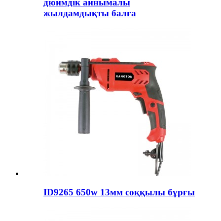
дюймдік айнымалы
жылдамдықты балға
ID9265 650w 13мм соққылы бұрғы