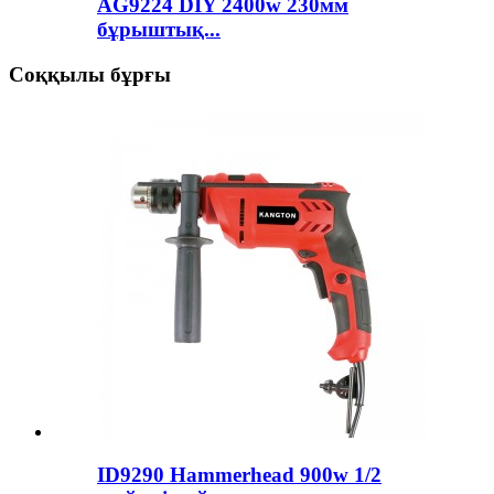
AG9224 DIY 2400w 230мм
бұрыштық...
Соққылы бұрғы
ID9290 Hammerhead 900w 1/2