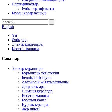
Сертификаттар
Өнім сертификаты
Бізбен хабарласыңы
English
Үй
Өнімдер
Электр құралдары
Кесетін машина
Санаттар
Электр құралдары
Бұрыштық тегістеуіш
Белдік тегістеуіш
Автокөлік жылтыратқышы
Дөңгелек ара
Сымсыз құралдар
Кесетін машина
Бұзатын балға
Құрғақ құмыра
Жер шнегі