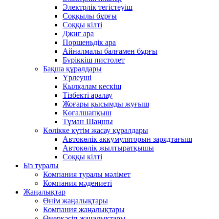
Электрлік тегістеуіш
Соққылы бұрғы
Соққы кілті
Джиг ара
Поршеньдік ара
Айналмалы балғамен бұрғы
Бүріккіш пистолет
Бақша құралдары
Үрлеуші
Қылқалам кескіш
Тізбекті аралау
Жоғары қысымды жуғыш
Көгалшапқыш
Тұман Шаңшы
Көлікке күтім жасау құралдары
Автокөлік аккумуляторын зарядтағыш
Автокөлік жылтыратқышы
Соққы кілті
Біз туралы
Компания туралы мәлімет
Компания мәдениеті
Жаңалықтар
Өнім жаңалықтары
Компания жаңалықтары
Өнеркәсіп жаңалықтары