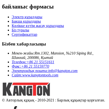
байланыс формасы
Электр құралдары
Бақша құралдары
Көлікке күтім жасау құралдары
Біз туралы
Сертификаттар
Бізбен хабарласыңы
Мекен-жайы:
Rm.1302, Mansion, №210 Siping Rd.,
Шанхай, 200086, Қытай
Телефон:
+86 21 55151611
Факс:
+86 21 55159770
Электрондық пошта:
info@kangton.com
Сайт:
www.kangtontools.com
© Авторлық құқық - 2010-2021 : Барлық құқықтар қорғалған.