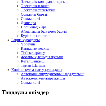
Электрлік қол араластырғыш
Электрлік планер
Электрлік тегістеуіш
Соққылы бұрғы
Соққы кілті
Джиг ара
Поршеньдік ара
Айналмалы балғамен бұрғы
Бүріккіш пистолет
Бақша құралдары
Үрлеуші
Қылқалам кескіш
Тізбекті аралау
Жоғары қысымды жуғыш
Көгалшапқыш
Тұман Шаңшы
Көлікке күтім жасау құралдары
Автокөлік аккумуляторын зарядтағыш
Автокөлік жылтыратқышы
Соққы кілті
Таңдаулы өнімдер