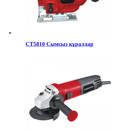
CT5810 Сымсыз құралдар