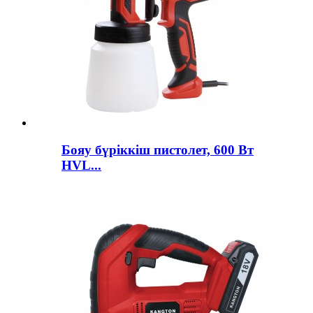
Бояу бүріккіш пистолет, 600 Вт
HVL...