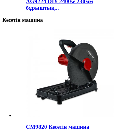
AG9224 DIY 2400w 230мм
бұрыштық...
Кесетін машина
CM9820 Кесетін машина