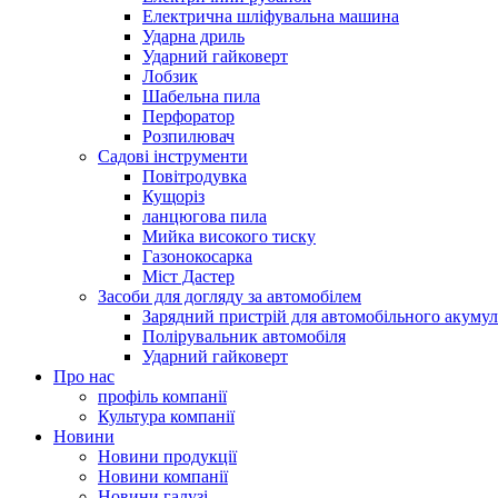
Електрична шліфувальна машина
Ударна дриль
Ударний гайковерт
Лобзик
Шабельна пила
Перфоратор
Розпилювач
Садові інструменти
Повітродувка
Кущоріз
ланцюгова пила
Мийка високого тиску
Газонокосарка
Міст Дастер
Засоби для догляду за автомобілем
Зарядний пристрій для автомобільного акумул
Полірувальник автомобіля
Ударний гайковерт
Про нас
профіль компанії
Культура компанії
Новини
Новини продукції
Новини компанії
Новини галузі