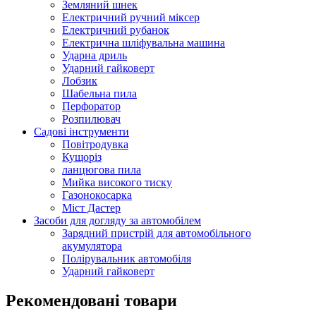
Земляний шнек
Електричний ручний міксер
Електричний рубанок
Електрична шліфувальна машина
Ударна дриль
Ударний гайковерт
Лобзик
Шабельна пила
Перфоратор
Розпилювач
Садові інструменти
Повітродувка
Кущоріз
ланцюгова пила
Мийка високого тиску
Газонокосарка
Міст Дастер
Засоби для догляду за автомобілем
Зарядний пристрій для автомобільного
акумулятора
Полірувальник автомобіля
Ударний гайковерт
Рекомендовані товари