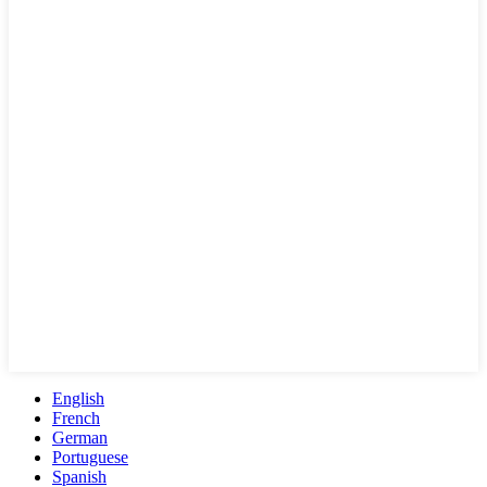
English
French
German
Portuguese
Spanish