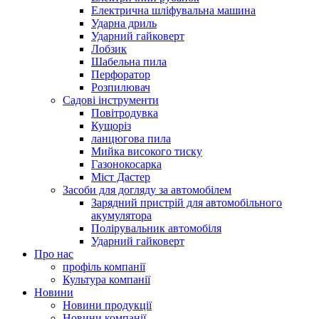
Електрична шліфувальна машина
Ударна дриль
Ударний гайковерт
Лобзик
Шабельна пила
Перфоратор
Розпилювач
Садові інструменти
Повітродувка
Кущоріз
ланцюгова пила
Мийка високого тиску
Газонокосарка
Міст Дастер
Засоби для догляду за автомобілем
Зарядний пристрій для автомобільного
акумулятора
Полірувальник автомобіля
Ударний гайковерт
Про нас
профіль компанії
Культура компанії
Новини
Новини продукції
Новини компанії