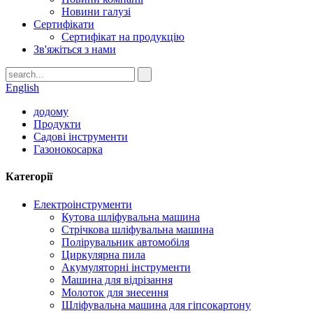
Новини галузі
Сертифікати
Сертифікат на продукцію
Зв'яжіться з нами
English
додому
Продукти
Садові інструменти
Газонокосарка
Категорії
Електроінструменти
Кутова шліфувальна машина
Стрічкова шліфувальна машина
Полірувальник автомобіля
Циркулярна пила
Акумуляторні інструменти
Машина для відрізання
Молоток для знесення
Шліфувальна машина для гіпсокартону