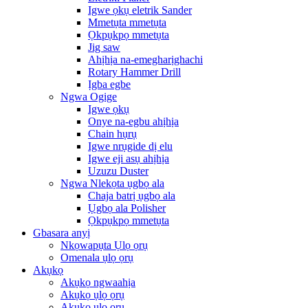
Igwe ọkụ eletrik Sander
Mmetụta mmetụta
Ọkpụkpọ mmetụta
Jig saw
Ahịhịa na-emegharịghachi
Rotary Hammer Drill
Ịgba egbe
Ngwa Ogige
Igwe ọkụ
Onye na-egbu ahịhịa
Chain hụrụ
Igwe nrụgide dị elu
Igwe eji asụ ahịhịa
Uzuzu Duster
Ngwa Nlekọta ụgbọ ala
Chaja batrị ụgbọ ala
Ụgbọ ala Polisher
Ọkpụkpọ mmetụta
Gbasara anyị
Nkọwapụta Ụlọ ọrụ
Omenala ụlọ ọrụ
Akụkọ
Akụkọ ngwaahịa
Akụkọ ụlọ ọrụ
Akụkọ ụlọ ọrụ