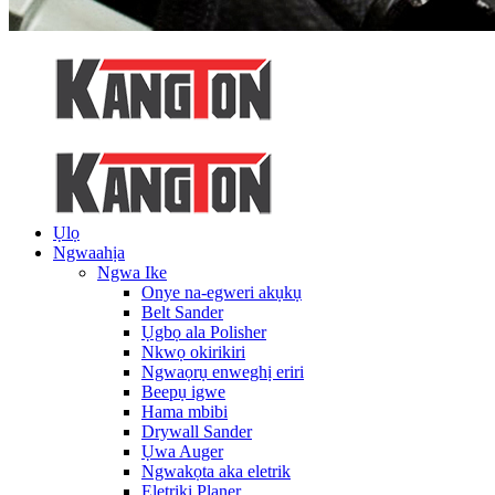
Ụlọ
Ngwaahịa
Ngwa Ike
Onye na-egweri akụkụ
Belt Sander
Ụgbọ ala Polisher
Nkwọ okirikiri
Ngwaọrụ enweghị eriri
Beepụ igwe
Hama mbibi
Drywall Sander
Ụwa Auger
Ngwakọta aka eletrik
Eletriki Planer