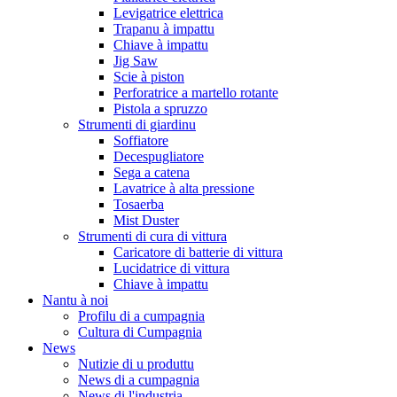
Levigatrice elettrica
Trapanu à impattu
Chiave à impattu
Jig Saw
Scie à piston
Perforatrice a martello rotante
Pistola a spruzzo
Strumenti di giardinu
Soffiatore
Decespugliatore
Sega a catena
Lavatrice à alta pressione
Tosaerba
Mist Duster
Strumenti di cura di vittura
Caricatore di batterie di vittura
Lucidatrice di vittura
Chiave à impattu
Nantu à noi
Profilu di a cumpagnia
Cultura di Cumpagnia
News
Nutizie di u produttu
News di a cumpagnia
News di l'industria