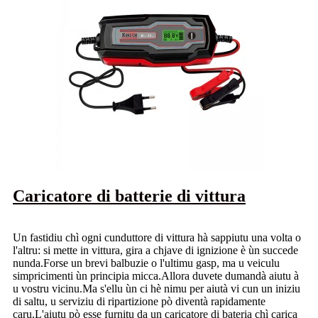
Caricatore di batterie di vittura
Un fastidiu chì ogni cunduttore di vittura hà sappiutu una volta o
l'altru: si mette in vittura, gira a chjave di ignizione è ùn succede
nunda.Forse un brevi balbuzie o l'ultimu gasp, ma u veiculu
simpricimenti ùn principia micca.Allora duvete dumandà aiutu à
u vostru vicinu.Ma s'ellu ùn ci hè nimu per aiutà vi cun un iniziu
di saltu, u serviziu di ripartizione pò diventà rapidamente
caru.L'aiutu pò esse furnitu da un caricatore di bateria chì carica