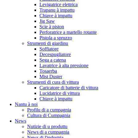
Levigatrice elettrica
Trapanu à impattu
Chiave à impattu
Jig Saw
Scie à piston
Perforatrice a martello rotante
Pistola a spruzzo
Strumenti di giardinu
Soffiatore
Decespugliatore
Sega a catena
Lavatrice à alta pressione
Tosaerba
Mist Duster
Strumenti di cura di vittura
Caricatore di batterie di vittura
Lucidatrice di vittura
Chiave à impattu
Nantu à noi
Profilu di a cumpagnia
Cultura di Cumpagnia
News
Nutizie di u produttu
News di a cumpagnia
News di l'industria