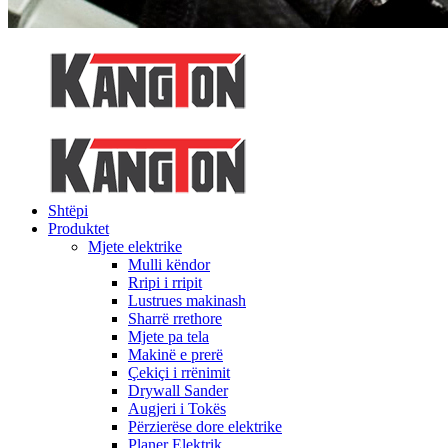
Shtëpi
Produktet
Mjete elektrike
Mulli këndor
Rripi i rripit
Lustrues makinash
Sharrë rrethore
Mjete pa tela
Makinë e prerë
Çekiçi i rrënimit
Drywall Sander
Augjeri i Tokës
Përzierëse dore elektrike
Planer Elektrik