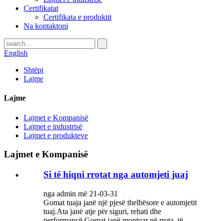
Certifikatat
Certifikata e produktit
Na kontaktoni
English
Shtëpi
Lajme
Lajme
Lajmet e Kompanisë
Lajmet e industrisë
Lajmet e produkteve
Lajmet e Kompanisë
Si të hiqni rrotat nga automjeti juaj
nga admin më 21-03-31
Gomat tuaja janë një pjesë thelbësore e automjetit
tuaj.Ata janë atje për siguri, rehati dhe
performancë.Gomat janë montuar në rrota, të