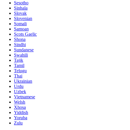
Sesotho
Sinhala
Slovak
Slovenian
Somali
Samoan
Scots Gaelic
Shona
Sindhi
Sundanese
Swahili
Tajik
Tamil
Telugu
Thai
Ukrainian
Urdu
Uzbek
Vietnamese
Welsh
Xhosa
Yiddish
Yoruba
Zulu