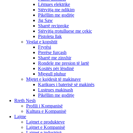
Lëmues elektrike
Stërvitja me ndikim
Pikëllim me goditje
Jig Saw
Sharrë reciproke
Stërvitja rrotulluese me çekiç
Pistoleta llak
Veglat e kopshtit
Fryrësi
Prerëse furçash
Sharrë me zinxhir
Rondele me presion të lartë
Kositës për lëndinë
Mjegull pluhur
Mjetet e kujdesit të makinave
Karikues i baterisë së makinës
Lustrues makinash
Pikëllim me goditje
Rreth Nesh
Profili i Kompanisë
Kultura e Kompanisë
Lajme
Lajmet e produkteve
Lajmet e Kompanisë
Lajmet e industrisë