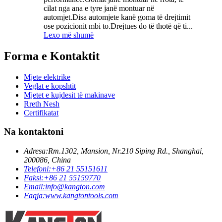
cilat nga ana e tyre janë montuar në
automjet.Disa automjete kanë goma të drejtimit
ose pozicionit mbi to.Drejtues do të thotë që ti...
Lexo më shumë
Forma e Kontaktit
Mjete elektrike
Veglat e kopshtit
Mjetet e kujdesit të makinave
Rreth Nesh
Certifikatat
Na kontaktoni
Adresa:
Rm.1302, Mansion, Nr.210 Siping Rd., Shanghai,
200086, China
Telefoni:
+86 21 55151611
Faksi:
+86 21 55159770
Email:
info@kangton.com
Faqja:
www.kangtontools.com