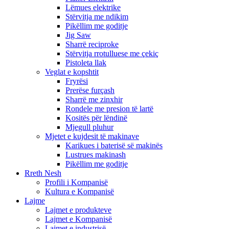
Lëmues elektrike
Stërvitja me ndikim
Pikëllim me goditje
Jig Saw
Sharrë reciproke
Stërvitja rrotulluese me çekiç
Pistoleta llak
Veglat e kopshtit
Fryrësi
Prerëse furçash
Sharrë me zinxhir
Rondele me presion të lartë
Kositës për lëndinë
Mjegull pluhur
Mjetet e kujdesit të makinave
Karikues i baterisë së makinës
Lustrues makinash
Pikëllim me goditje
Rreth Nesh
Profili i Kompanisë
Kultura e Kompanisë
Lajme
Lajmet e produkteve
Lajmet e Kompanisë
Lajmet e industrisë