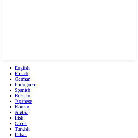
English
French
German
Portuguese
Spanish
Russian
Japanese
Korean
Arabic
Irish
Greek
Turkish
Italian