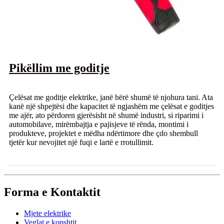
Pikëllim me goditje
Çelësat me goditje elektrike, janë bërë shumë të njohura tani. Ata
kanë një shpejtësi dhe kapacitet të ngjashëm me çelësat e goditjes
me ajër, ato përdoren gjerësisht në shumë industri, si riparimi i
automobilave, mirëmbajtja e pajisjeve të rënda, montimi i
produkteve, projektet e mëdha ndërtimore dhe çdo shembull
tjetër kur nevojitet një fuqi e lartë e rrotullimit.
Forma e Kontaktit
Mjete elektrike
Veglat e kopshtit