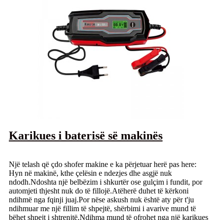
Karikues i baterisë së makinës
Një telash që çdo shofer makine e ka përjetuar herë pas here:
Hyn në makinë, kthe çelësin e ndezjes dhe asgjë nuk
ndodh.Ndoshta një belbëzim i shkurtër ose gulçim i fundit, por
automjeti thjesht nuk do të fillojë.Atëherë duhet të kërkoni
ndihmë nga fqinji juaj.Por nëse askush nuk është aty për t'ju
ndihmuar me një fillim të shpejtë, shërbimi i avarive mund të
bëhet shpejt i shtrenjtë.Ndihma mund të ofrohet nga një karikues