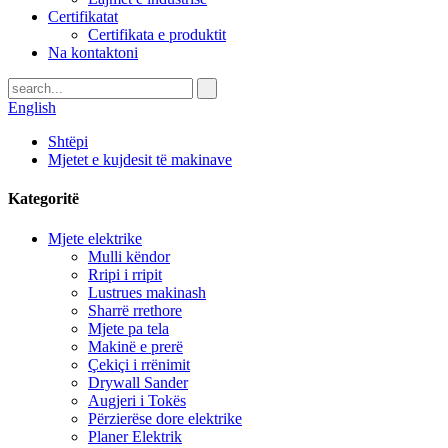
Certifikatat
Certifikata e produktit
Na kontaktoni
English
Shtëpi
Mjetet e kujdesit të makinave
Kategoritë
Mjete elektrike
Mulli këndor
Rripi i rripit
Lustrues makinash
Sharrë rrethore
Mjete pa tela
Makinë e prerë
Çekiçi i rrënimit
Drywall Sander
Augjeri i Tokës
Përzierëse dore elektrike
Planer Elektrik