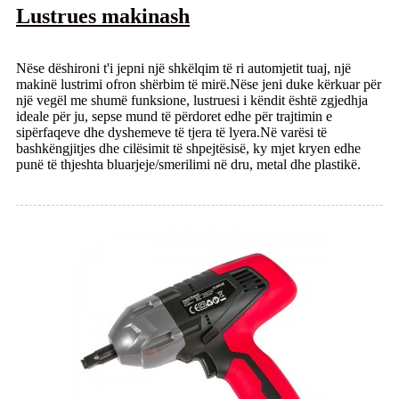
Lustrues makinash
Nëse dëshironi t'i jepni një shkëlqim të ri automjetit tuaj, një
makinë lustrimi ofron shërbim të mirë.Nëse jeni duke kërkuar për
një vegël me shumë funksione, lustruesi i këndit është zgjedhja
ideale për ju, sepse mund të përdoret edhe për trajtimin e
sipërfaqeve dhe dyshemeve të tjera të lyera.Në varësi të
bashkëngjitjes dhe cilësimit të shpejtësisë, ky mjet kryen edhe
punë të thjeshta bluarjeje/smerilimi në dru, metal dhe plastikë.