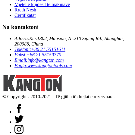
Mjetet e kujdesit të makinave
Rreth Nesh
Certifikatat
Na kontaktoni
Adresa:
Rm.1302, Mansion, Nr.210 Siping Rd., Shanghai,
200086, China
Telefoni:
+86 21 55151611
Faksi:
+86 21 55159770
Email:
info@kangton.com
Faqja:
www.kangtontools.com
© Copyright - 2010-2021 : Të gjitha të drejtat e rezervuara.