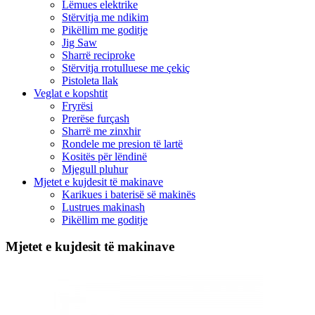
Lëmues elektrike
Stërvitja me ndikim
Pikëllim me goditje
Jig Saw
Sharrë reciproke
Stërvitja rrotulluese me çekiç
Pistoleta llak
Veglat e kopshtit
Fryrësi
Prerëse furçash
Sharrë me zinxhir
Rondele me presion të lartë
Kositës për lëndinë
Mjegull pluhur
Mjetet e kujdesit të makinave
Karikues i baterisë së makinës
Lustrues makinash
Pikëllim me goditje
Mjetet e kujdesit të makinave