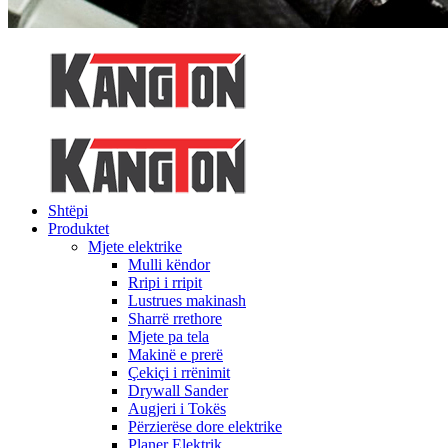
Shtëpi
Produktet
Mjete elektrike
Mulli këndor
Rripi i rripit
Lustrues makinash
Sharrë rrethore
Mjete pa tela
Makinë e prerë
Çekiçi i rrënimit
Drywall Sander
Augjeri i Tokës
Përzierëse dore elektrike
Planer Elektrik