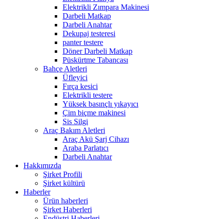
Elektrikli Zımpara Makinesi
Darbeli Matkap
Darbeli Anahtar
Dekupaj testeresi
panter testere
Döner Darbeli Matkap
Püskürtme Tabancası
Bahçe Aletleri
Üfleyici
Fırça kesici
Elektrikli testere
Yüksek basınçlı yıkayıcı
Çim biçme makinesi
Sis Silgi
Araç Bakım Aletleri
Araç Akü Şarj Cihazı
Araba Parlatıcı
Darbeli Anahtar
Hakkımızda
Şirket Profili
Şirket kültürü
Haberler
Ürün haberleri
Şirket Haberleri
Endüstri Haberleri