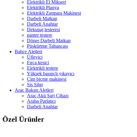
Elektrikli El Mikseri
Elektrikli Planya
Elektrikli Zımpara Makinesi
Darbeli Matkap
Darbeli Anahtar
Dekupaj testeresi
panter testere
Döner Darbeli Matkap
Püskürtme Tabancası
Bahçe Aletleri
Üfleyici
Fırça kesici
Elektrikli testere
Yüksek basınçlı yıkayıcı
Çim biçme makinesi
Sis Silgi
Araç Bakım Aletleri
Araç Akü Şarj Cihazı
Araba Parlatıcı
Darbeli Anahtar
Özel Ürünler