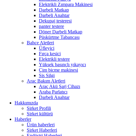
Elektrikli Zımpara Makinesi
Darbeli Matkap
Darbeli Anahtar
Dekupaj testeresi
panter testere
Döner Darbeli Matkap
Püskürtme Tabancası
Bahçe Aletleri
Üfleyici
Fırça kesici
Elektrikli testere
Yüksek basınçlı yıkayıcı
Çim biçme makinesi
Sis Silgi
Araç Bakım Aletleri
Araç Akü Şarj Cihazı
Araba Parlatıcı
Darbeli Anahtar
Hakkımızda
Şirket Profili
Şirket kültürü
Haberler
Ürün haberleri
Şirket Haberleri
Endüstri Haberleri