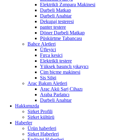
Elektrikli Zımpara Makinesi
Darbeli Matkap
Darbeli Anahtar
Dekupaj testeresi
panter testere
Döner Darbeli Matkap
Püskürtme Tabancası
Bahçe Aletleri
Üfleyici
Fırça kesici
Elektrikli testere
Yüksek basınçlı yıkayıcı
Çim biçme makinesi
Sis Silgi
Araç Bakım Aletleri
Araç Akü Şarj Cihazı
Araba Parlatıcı
Darbeli Anahtar
Hakkımızda
Şirket Profili
Şirket kültürü
Haberler
Ürün haberleri
Şirket Haberleri
Endüstri Haberleri