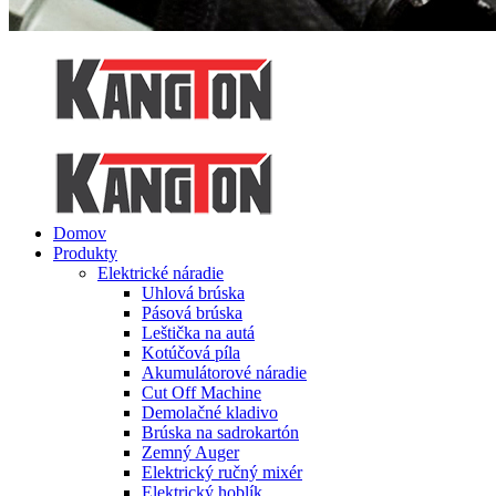
Domov
Produkty
Elektrické náradie
Uhlová brúska
Pásová brúska
Leštička na autá
Kotúčová píla
Akumulátorové náradie
Cut Off Machine
Demolačné kladivo
Brúska na sadrokartón
Zemný Auger
Elektrický ručný mixér
Elektrický hoblík