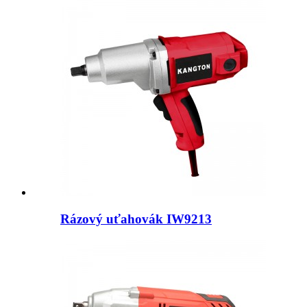
Rázový uťahovák IW9213