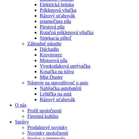
Elektrická brúska
Príklepová vŕtačka
Rázový uťahovák
priamočiara píla
Piestová píla
Rotačná príklepová vŕtačka
Striekacia pištoľ
Záhradné náradie
Dúchadlo
Krovinorez
Motorová píla
Vysokotlaková umývačka
Kosačka na trávu
Mist Duster
Nástroje na starostlivosť o auto
Nabíjačka autobatérií
Leštička na autá
Rázový uťahovák
O nás
Profil spoločnosti
Firemná kultúra
Správy
Produktové novinky
Novinky spoločnosti
Správy z priemyslu