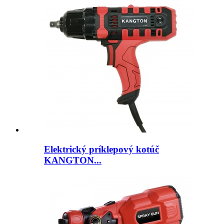
Elektrický príklepový kotúč
KANGTON...