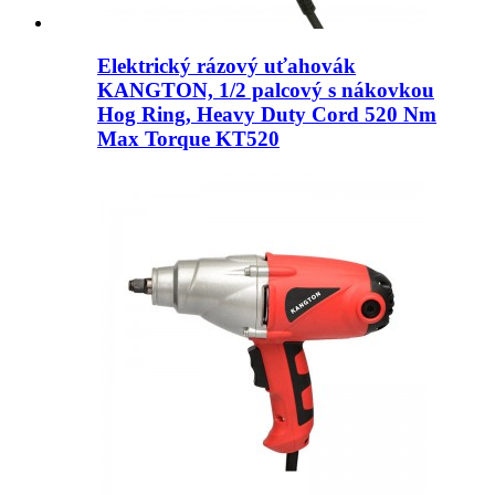
Elektrický rázový uťahovák
KANGTON, 1/2 palcový s nákovkou
Hog Ring, Heavy Duty Cord 520 Nm
Max Torque KT520