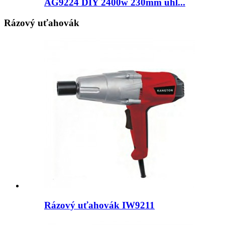
AG9224 DIY 2400w 230mm uhl...
Rázový uťahovák
Rázový uťahovák IW9211