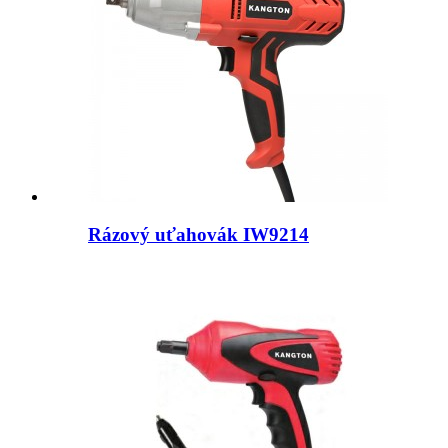
Rázový uťahovák IW9214