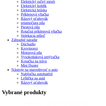
Elektrický ručný mixér
Elektrický hoblík
Elektrická brúska
Príklepová vŕtačka
Rázový uťahovák
priamočiara píla
Piestová píla
Rotačná príklepová vŕtačka
Striekacia pištoľ
Záhradné náradie
Dúchadlo
Krovinorez
Motorová píla
Vysokotlaková umývačka
Kosačka na trávu
Mist Duster
Nástroje na starostlivosť o auto
Nabíjačka autobatérií
Leštička na autá
Rázový uťahovák
Vybrané produkty