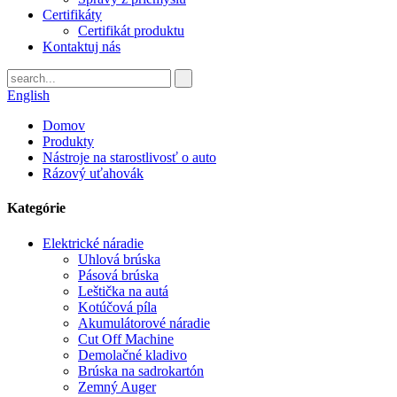
Certifikáty
Certifikát produktu
Kontaktuj nás
English
Domov
Produkty
Nástroje na starostlivosť o auto
Rázový uťahovák
Kategórie
Elektrické náradie
Uhlová brúska
Pásová brúska
Leštička na autá
Kotúčová píla
Akumulátorové náradie
Cut Off Machine
Demolačné kladivo
Brúska na sadrokartón
Zemný Auger