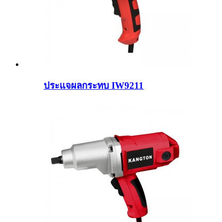
ประแจผลกระทบ IW9211