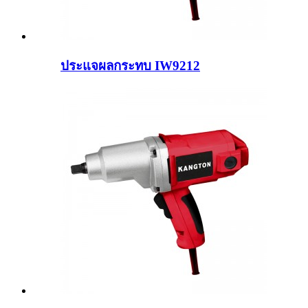
ประแจผลกระทบ IW9212