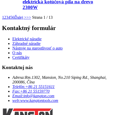
elektrická kotúčová píla na drevo
2300W
1
2
3
4
5
6
Ďalej >
>>
Strana 1 / 13
Kontaktný formulár
Elektrické náradie
Záhradné náradie
Nástroje na starostlivosť o auto
O nás
Certifikáty
Kontaktuj nás
Adresa:
Rm.1302, Mansion, No.210 Siping Rd., Shanghai,
200086, Čína
Telefón:
+86 21 55151611
Fax:
+86 21 55159770
Email:
info@kangton.com
web:
www.kangtontools.com