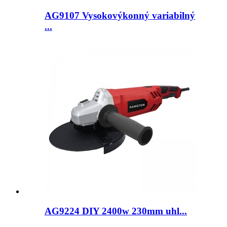
AG9107 Vysokovýkonný variabilný
...
AG9224 DIY 2400w 230mm uhl...