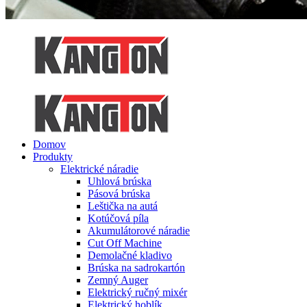
Domov
Produkty
Elektrické náradie
Uhlová brúska
Pásová brúska
Leštička na autá
Kotúčová píla
Akumulátorové náradie
Cut Off Machine
Demolačné kladivo
Brúska na sadrokartón
Zemný Auger
Elektrický ručný mixér
Elektrický hoblík