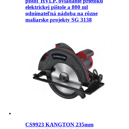
pištoľ HVLP, ovládanie prietoku
elektrickej pištole a 800 ml
odnímateľná nádoba na rôzne
maliarske projekty SG 3138
CS9923 KANGTON 235mm