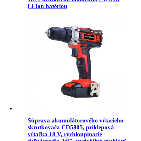
Li-Ion batériou
Súprava akumulátorového vŕtacieho
skrutkovača CD5805, príklepová
vŕtačka 18 V, rýchloupínacie