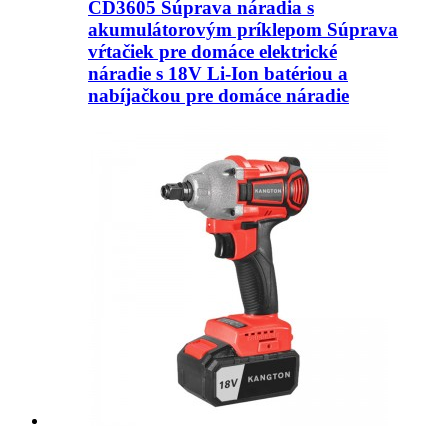
CD3605 Súprava náradia s
akumulátorovým príklepom Súprava
vŕtačiek pre domáce elektrické
náradie s 18V Li-Ion batériou a
nabíjačkou pre domáce náradie