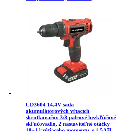
CD3604 14,4V sada
akumulátorových vŕtacích
skrutkovačov 3/8 palcové bezkľúčové
skľučovadlo, 2 nastaviteľné otáčky
18+1 krútiaceho momentu, s 1,5AH