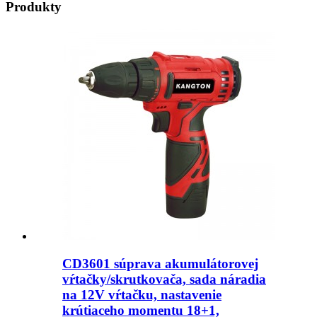
Produkty
CD3601 súprava akumulátorovej
vŕtačky/skrutkovača, sada náradia
na 12V vŕtačku, nastavenie
krútiaceho momentu 18+1,