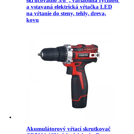
skľučovadlo 3/8″, variabilná rýchlosť
a vstavaná elektrická vŕtačka LED
na vŕtanie do steny, tehly, dreva,
kovu
Akumulátorový vŕtací skrutkovač