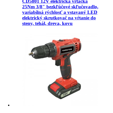
CD5801 12V elektrická vŕtačka
25Nm 3/8″ bezkľúčové skľučovadlo,
variabilná rýchlosť a vstavaný LED
elektrický skrutkovač na vŕtanie do
steny, tehál, dreva, kovu