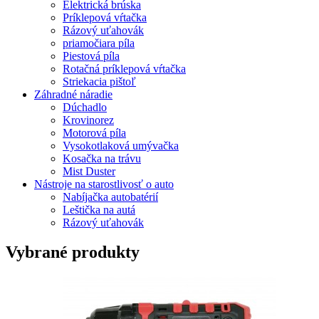
Elektrická brúska
Príklepová vŕtačka
Rázový uťahovák
priamočiara píla
Piestová píla
Rotačná príklepová vŕtačka
Striekacia pištoľ
Záhradné náradie
Dúchadlo
Krovinorez
Motorová píla
Vysokotlaková umývačka
Kosačka na trávu
Mist Duster
Nástroje na starostlivosť o auto
Nabíjačka autobatérií
Leštička na autá
Rázový uťahovák
Vybrané produkty