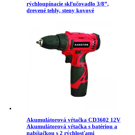
rýchloupínacie skľučovadlo 3/8”,
drevené tehly, steny kovové
Akumulátorová vŕtačka CD3602 12V
Akumulátorová vŕtačka s batériou a
nabíjačkou s 2 rýchlosťami