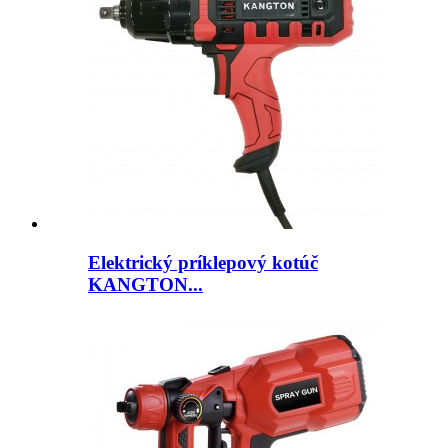
Elektrický príklepový kotúč
KANGTON...