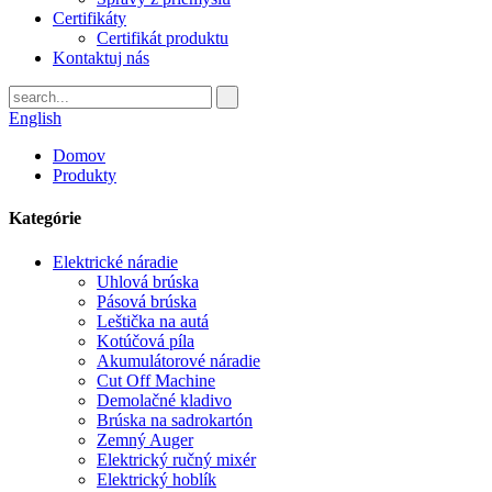
Certifikáty
Certifikát produktu
Kontaktuj nás
English
Domov
Produkty
Kategórie
Elektrické náradie
Uhlová brúska
Pásová brúska
Leštička na autá
Kotúčová píla
Akumulátorové náradie
Cut Off Machine
Demolačné kladivo
Brúska na sadrokartón
Zemný Auger
Elektrický ručný mixér
Elektrický hoblík