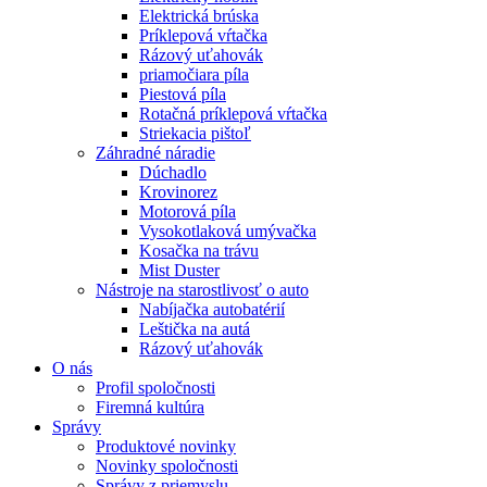
Elektrická brúska
Príklepová vŕtačka
Rázový uťahovák
priamočiara píla
Piestová píla
Rotačná príklepová vŕtačka
Striekacia pištoľ
Záhradné náradie
Dúchadlo
Krovinorez
Motorová píla
Vysokotlaková umývačka
Kosačka na trávu
Mist Duster
Nástroje na starostlivosť o auto
Nabíjačka autobatérií
Leštička na autá
Rázový uťahovák
O nás
Profil spoločnosti
Firemná kultúra
Správy
Produktové novinky
Novinky spoločnosti
Správy z priemyslu