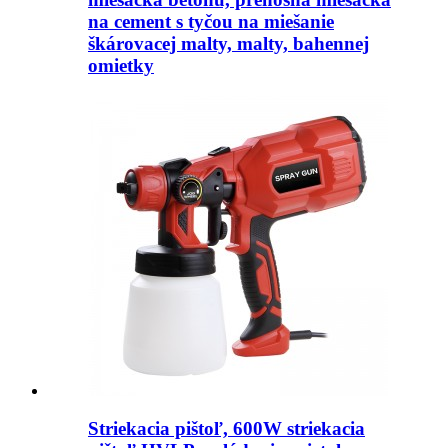
na cement s tyčou na miešanie
škárovacej malty, malty, bahennej
omietky
Striekacia pištoľ, 600W striekacia