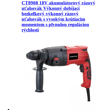
CT8908 18V akumulátorový rázový
uťahovák Výkonný dobíjací
bezkefkový výkonný rázový
uťahovák s vysokým krútiacim
momentom s plynulou reguláciou
rýchlosti