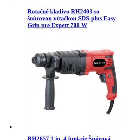
Rotačné kladivo RH2403 so
šnúrovou vŕtačkou SDS-plus Easy
Grip pre Expert 700 W
RH2657 1 in. 4 funkcie Šnúrová