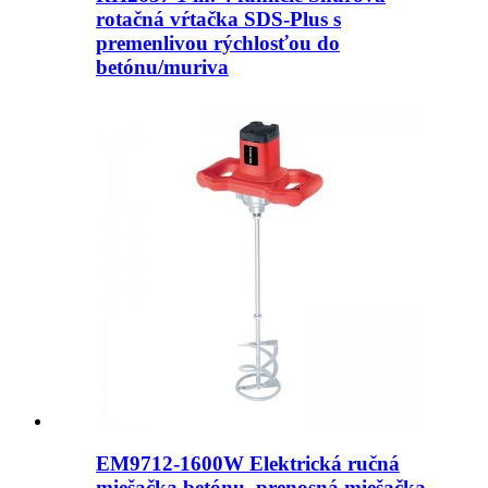
rotačná vŕtačka SDS-Plus s
premenlivou rýchlosťou do
betónu/muriva
EM9712-1600W Elektrická ručná
miešačka betónu, prenosná miešačka