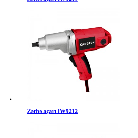
Zərbə açarı IW9212