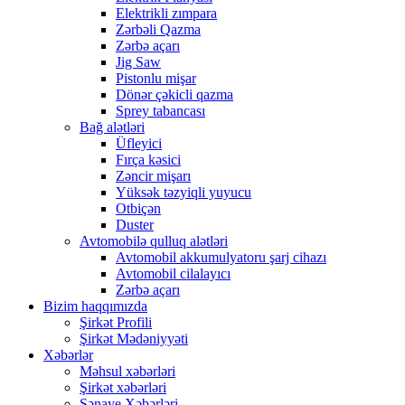
Elektrikli zımpara
Zərbəli Qazma
Zərbə açarı
Jig Saw
Pistonlu mişar
Dönər çəkicli qazma
Sprey tabancası
Bağ alətləri
Üfleyici
Fırça kəsici
Zəncir mişarı
Yüksək təzyiqli yuyucu
Otbiçən
Duster
Avtomobilə qulluq alətləri
Avtomobil akkumulyatoru şarj cihazı
Avtomobil cilalayıcı
Zərbə açarı
Bizim haqqımızda
Şirkət Profili
Şirkət Mədəniyyəti
Xəbərlər
Məhsul xəbərləri
Şirkət xəbərləri
Sənaye Xəbərləri