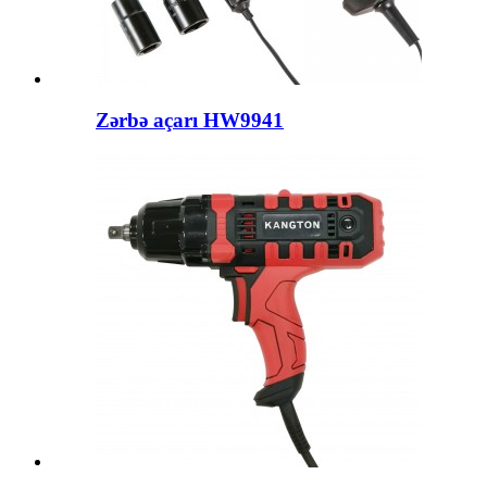
Zərbə açarı HW9941