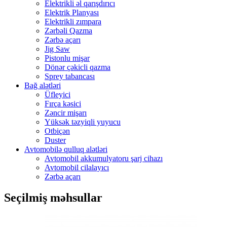
Elektrikli əl qarışdırıcı
Elektrik Planyası
Elektrikli zımpara
Zərbəli Qazma
Zərbə açarı
Jig Saw
Pistonlu mişar
Dönər çəkicli qazma
Sprey tabancası
Bağ alətləri
Üfleyici
Fırça kəsici
Zəncir mişarı
Yüksək təzyiqli yuyucu
Otbiçən
Duster
Avtomobilə qulluq alətləri
Avtomobil akkumulyatoru şarj cihazı
Avtomobil cilalayıcı
Zərbə açarı
Seçilmiş məhsullar