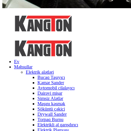
Ev
Məhsullar
Elektrik alətləri
Bucaq Taşıyıcı
Kəmər Sander
Avtomobil cilalayıcı
Dairəvi mişar
Simsiz Alətlər
Maşını kəsmək
Söküntü çəkici
Drywall Sander
Torpaq Burnu
Elektrikli əl qarışdırıcı
Elektrik Planyası