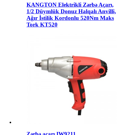
KANGTON Elektrikli Zərbə Açarı,
1/2 Düymlük Donuz Halqalı Anvilli,
Ağır İstilik Kordonlu 520Nm Maks
Tork KT520
Zərbə açarı IW9211