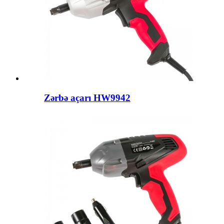
Zərbə açarı HW9942