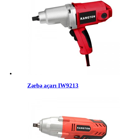
Zərbə açarı IW9213