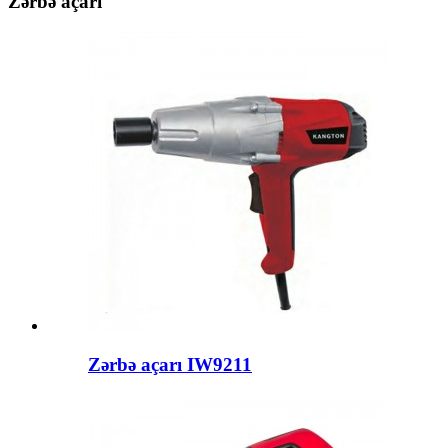
Zərbə açarı
Zərbə açarı IW9211