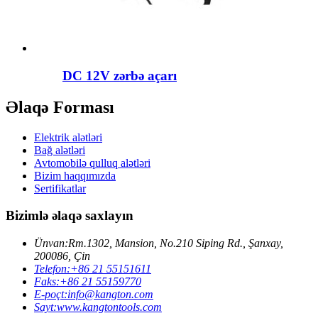
DC 12V zərbə açarı
Əlaqə Forması
Elektrik alətləri
Bağ alətləri
Avtomobilə qulluq alətləri
Bizim haqqımızda
Sertifikatlar
Bizimlə əlaqə saxlayın
Ünvan:
Rm.1302, Mansion, No.210 Siping Rd., Şanxay,
200086, Çin
Telefon:
+86 21 55151611
Faks:
+86 21 55159770
E-poçt:
info@kangton.com
Sayt:
www.kangtontools.com