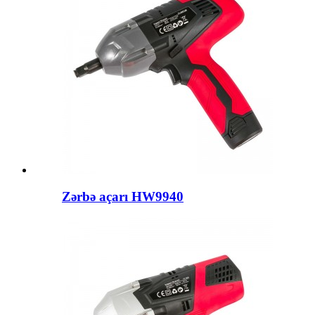
Zərbə açarı HW9940