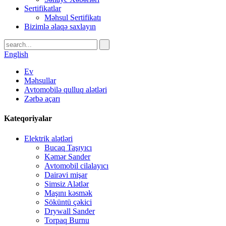
Sertifikatlar
Məhsul Sertifikatı
Bizimlə əlaqə saxlayın
English
Ev
Məhsullar
Avtomobilə qulluq alətləri
Zərbə açarı
Kateqoriyalar
Elektrik alətləri
Bucaq Taşıyıcı
Kəmər Sander
Avtomobil cilalayıcı
Dairəvi mişar
Simsiz Alətlər
Maşını kəsmək
Söküntü çəkici
Drywall Sander
Torpaq Burnu