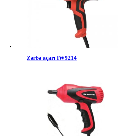
Zərbə açarı IW9214