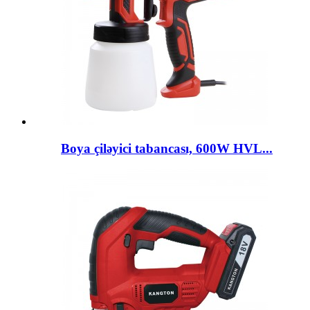
Boya çiləyici tabancası, 600W HVL...