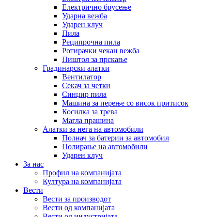
Електрично брусење
Ударна вежба
Ударен клуч
Пила
Реципрочна пила
Ротирачки чекан вежба
Пиштол за прскање
Градинарски алатки
Вентилатор
Секач за четки
Синџир пила
Машина за перење со висок притисок
Косилка за трева
Магла прашина
Алатки за нега на автомобили
Полнач за батерии за автомобил
Полирање на автомобили
Ударен клуч
За нас
Профил на компанијата
Култура на компанијата
Вести
Вести за производот
Вести од компанијата
Вести од индустријата