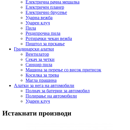
Електрична рачна мешалка
Електричен планер
Електрично брусење
Ударна вежба
Ударен клуч
Пила
Реципрочна пила
Ротирачки чекан вежба
Пиштол за прскање
Градинарски алатки
Вентилатор
Секач за четки
Синџир пила
Машина за перење со висок притисок
Косилка за трева
Магла прашина
Алатки за нега на автомобили
Полнач за батерии за автомобил
Полирање на автомобили
Ударен клуч
Истакнати производи