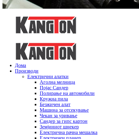
Дома
Производи
Електрични алатки
Аголна мелница
Појас Сандер
Полирање на автомобили
Кружна пила
Безжичен алат
Машина за отсекување
Чекан за уривање
Сандер за гипс картон
Земјиниот шнекер
Електрична рачна мешалка
Електричен планер