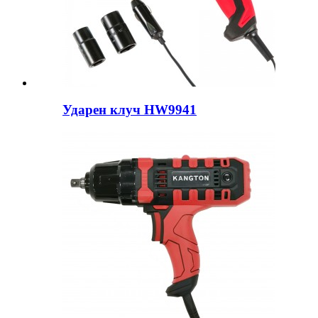
Ударен клуч HW9941