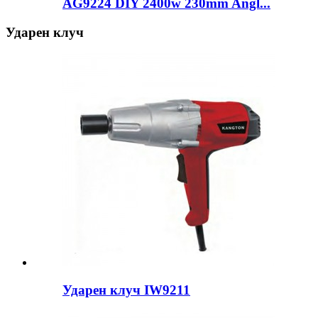
AG9224 DIY 2400w 230mm Angl...
Ударен клуч
Ударен клуч IW9211