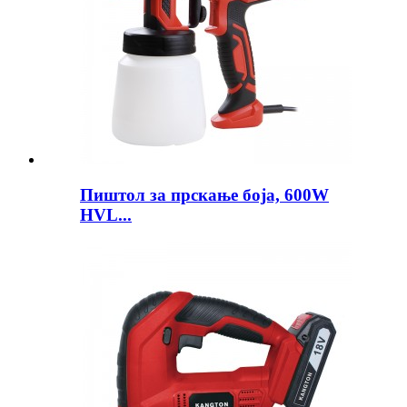
Пиштол за прскање боја, 600W
HVL...