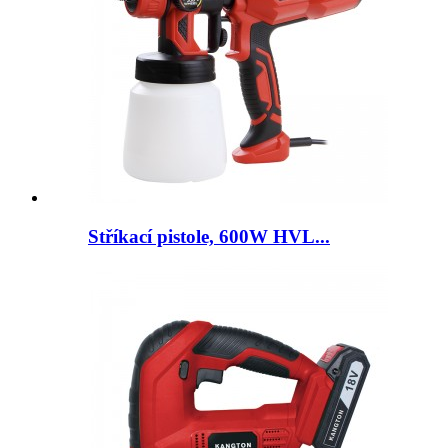
Stříkací pistole, 600W HVL...