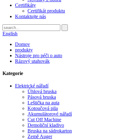
Certifikáty
Certifikát produktu
Kontaktujte nás
English
Domov
produkty
Nástroje pro péči o auto
Rázový utahovák
Kategorie
Elektrické nářadí
Úhlová bruska
Pásová bruska
Leštička na auta
Kotoučová pila
Akumulátorové nářadí
Cut Off Machine
Demoliční kladivo
Bruska na sádrokarton
Země Auger