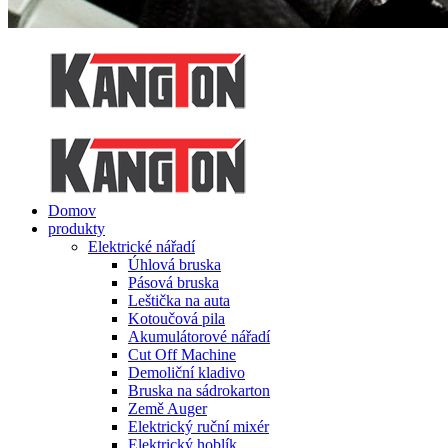
Domov
produkty
Elektrické nářadí
Úhlová bruska
Pásová bruska
Leštička na auta
Kotoučová pila
Akumulátorové nářadí
Cut Off Machine
Demoliční kladivo
Bruska na sádrokarton
Země Auger
Elektrický ruční mixér
Elektrický hoblík