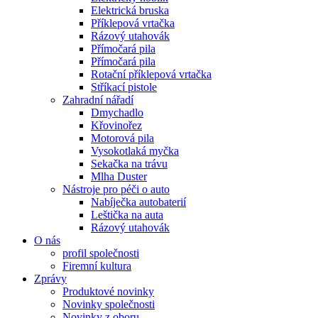
Elektrická bruska
Příklepová vrtačka
Rázový utahovák
Přímočará pila
Přímočará pila
Rotační příklepová vrtačka
Stříkací pistole
Zahradní nářadí
Dmychadlo
Křovinořez
Motorová pila
Vysokotlaká myčka
Sekačka na trávu
Mlha Duster
Nástroje pro péči o auto
Nabíječka autobaterií
Leštička na auta
Rázový utahovák
O nás
profil společnosti
Firemní kultura
Zprávy
Produktové novinky
Novinky společnosti
Novinky z oboru