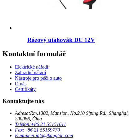
Rázový utahovák DC 12V
Kontaktní formulář
Elektrické nářadí
Zahradní nářadí
Nástroje pro péči o auto
O nás
Certifikáty
Kontaktujte nás
Adresa:
Rm.1302, Mansion, No.210 Siping Rd., Shanghai,
200086, Čína
Telefon:
+86 21 55151611
Fax:
+86 21 55159770
E-mailem:
info@kangton.com