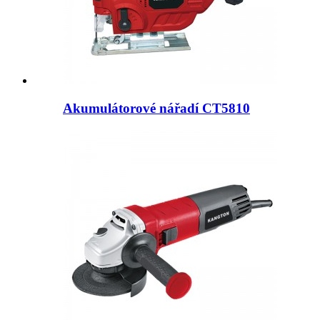
Akumulátorové nářadí CT5810