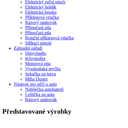
Elektrický ruční mixér
Elektrický hoblík
Elektrická bruska
Příklepová vrtačka
Rázový utahovák
Přímočará pila
Přímočará pila
Rotační příklepová vrtačka
Stříkací pistole
Zahradní nářadí
Dmychadlo
Křovinořez
Motorová pila
Vysokotlaká myčka
Sekačka na trávu
Mlha Duster
Nástroje pro péči o auto
Nabíječka autobaterií
Leštička na auta
Rázový utahovák
Představované výrobky