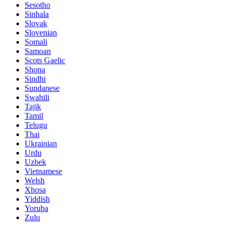
Sesotho
Sinhala
Slovak
Slovenian
Somali
Samoan
Scots Gaelic
Shona
Sindhi
Sundanese
Swahili
Tajik
Tamil
Telugu
Thai
Ukrainian
Urdu
Uzbek
Vietnamese
Welsh
Xhosa
Yiddish
Yoruba
Zulu