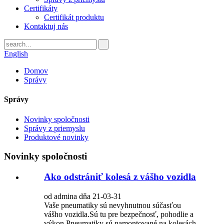
Certifikáty
Certifikát produktu
Kontaktuj nás
English
Domov
Správy
Správy
Novinky spoločnosti
Správy z priemyslu
Produktové novinky
Novinky spoločnosti
Ako odstrániť kolesá z vášho vozidla
od admina dňa 21-03-31
Vaše pneumatiky sú nevyhnutnou súčasťou
vášho vozidla.Sú tu pre bezpečnosť, pohodlie a
výkon.Pneumatiky sú namontované na kolesách,