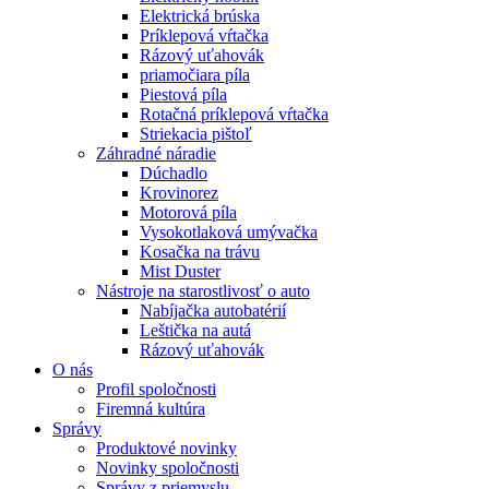
Elektrická brúska
Príklepová vŕtačka
Rázový uťahovák
priamočiara píla
Piestová píla
Rotačná príklepová vŕtačka
Striekacia pištoľ
Záhradné náradie
Dúchadlo
Krovinorez
Motorová píla
Vysokotlaková umývačka
Kosačka na trávu
Mist Duster
Nástroje na starostlivosť o auto
Nabíjačka autobatérií
Leštička na autá
Rázový uťahovák
O nás
Profil spoločnosti
Firemná kultúra
Správy
Produktové novinky
Novinky spoločnosti
Správy z priemyslu