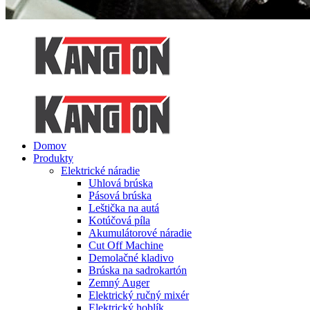
Domov
Produkty
Elektrické náradie
Uhlová brúska
Pásová brúska
Leštička na autá
Kotúčová píla
Akumulátorové náradie
Cut Off Machine
Demolačné kladivo
Brúska na sadrokartón
Zemný Auger
Elektrický ručný mixér
Elektrický hoblík