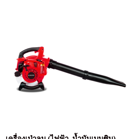
เครื่องเป่าลม (ไฟฟ้า, น้ำมันเบนซิน)