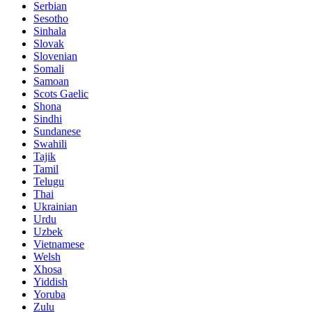
Serbian
Sesotho
Sinhala
Slovak
Slovenian
Somali
Samoan
Scots Gaelic
Shona
Sindhi
Sundanese
Swahili
Tajik
Tamil
Telugu
Thai
Ukrainian
Urdu
Uzbek
Vietnamese
Welsh
Xhosa
Yiddish
Yoruba
Zulu