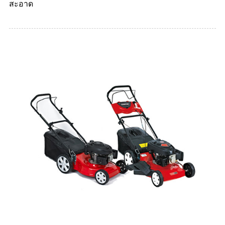
สะอาด