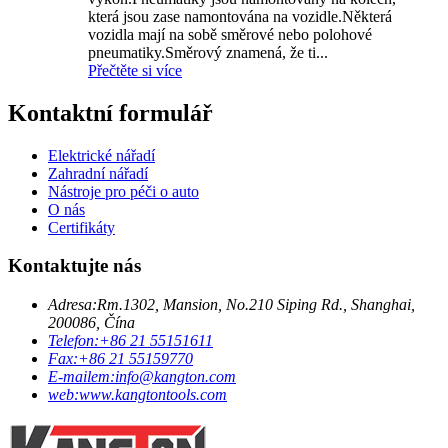
která jsou zase namontována na vozidle.Některá
vozidla mají na sobě směrové nebo polohové
pneumatiky.Směrový znamená, že ti...
Přečtěte si více
Kontaktní formulář
Elektrické nářadí
Zahradní nářadí
Nástroje pro péči o auto
O nás
Certifikáty
Kontaktujte nás
Adresa:
Rm.1302, Mansion, No.210 Siping Rd., Shanghai,
200086, Čína
Telefon:
+86 21 55151611
Fax:
+86 21 55159770
E-mailem:
info@kangton.com
web:
www.kangtontools.com