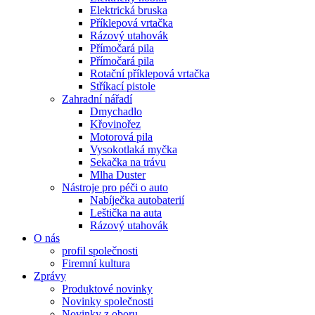
Elektrická bruska
Příklepová vrtačka
Rázový utahovák
Přímočará pila
Přímočará pila
Rotační příklepová vrtačka
Stříkací pistole
Zahradní nářadí
Dmychadlo
Křovinořez
Motorová pila
Vysokotlaká myčka
Sekačka na trávu
Mlha Duster
Nástroje pro péči o auto
Nabíječka autobaterií
Leštička na auta
Rázový utahovák
O nás
profil společnosti
Firemní kultura
Zprávy
Produktové novinky
Novinky společnosti
Novinky z oboru