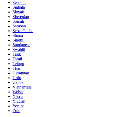
Sesotho
Sinhala
Slovak
Slovenian
Somali
Samoan
Scots Gaelic
Shona
Sindhi
Sundanese
Swahili
Tajik
Tamil
Telugu
Thai
Ukrainian
Urdu
Uzbek
Vietnamese
Welsh
Xhosa
Yiddish
Yoruba
Zulu