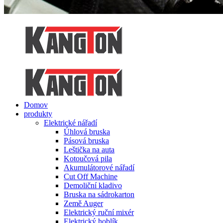
Domov
produkty
Elektrické nářadí
Úhlová bruska
Pásová bruska
Leštička na auta
Kotoučová pila
Akumulátorové nářadí
Cut Off Machine
Demoliční kladivo
Bruska na sádrokarton
Země Auger
Elektrický ruční mixér
Elektrický hoblík