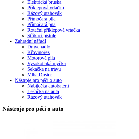
Elektrická bruska
Příklepová vrtačka
Rázový utahovák
Přímočará pila
Přímočará pila
Rotační příklepová vrtačka
Stříkací pistole
Zahradní nářadí
Dmychadlo
Křovinořez
Motorová pila
Vysokotlaká myčka
Sekačka na trávu
Mlha Duster
Nástroje pro péči o auto
Nabíječka autobaterií
Leštička na auta
Rázový utahovák
Nástroje pro péči o auto