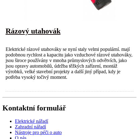
Rázový utahovák
Elektrické rázové utahováky se nyní staly velmi populární. mají
podobnou rychlost a kapacitu jako vzduchové rázové utahováky,
jsou široce používány v mnoha průmyslových odvětvích, jako
jsou opravy automobilů, údržba těžkých zařízení, montáž
výrobků, velké stavební projekty a další jiný případ, kdy je
potřeba vysoký točivý moment.
Kontaktní formulář
Elektrické nářadí
Zahradní nářadí
Nástroje pro péči o auto
O nás