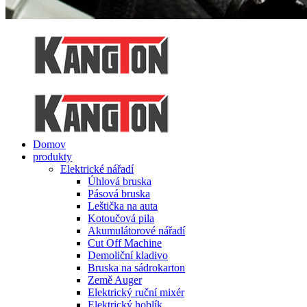
Domov
produkty
Elektrické nářadí
Úhlová bruska
Pásová bruska
Leštička na auta
Kotoučová pila
Akumulátorové nářadí
Cut Off Machine
Demoliční kladivo
Bruska na sádrokarton
Země Auger
Elektrický ruční mixér
Elektrický hoblík