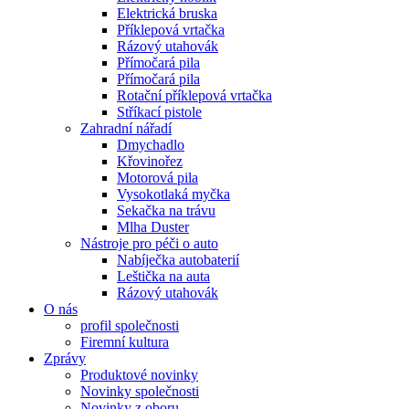
Elektrická bruska
Příklepová vrtačka
Rázový utahovák
Přímočará pila
Přímočará pila
Rotační příklepová vrtačka
Stříkací pistole
Zahradní nářadí
Dmychadlo
Křovinořez
Motorová pila
Vysokotlaká myčka
Sekačka na trávu
Mlha Duster
Nástroje pro péči o auto
Nabíječka autobaterií
Leštička na auta
Rázový utahovák
O nás
profil společnosti
Firemní kultura
Zprávy
Produktové novinky
Novinky společnosti
Novinky z oboru