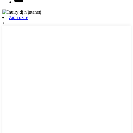
Zipu ozi-e
x