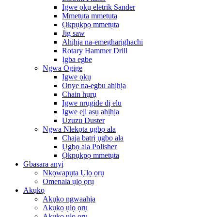
Igwe ọkụ eletrik Sander
Mmetụta mmetụta
Ọkpụkpọ mmetụta
Jig saw
Ahịhịa na-emegharịghachi
Rotary Hammer Drill
Ịgba egbe
Ngwa Ogige
Igwe ọkụ
Onye na-egbu ahịhịa
Chain hụrụ
Igwe nrụgide dị elu
Igwe eji asụ ahịhịa
Uzuzu Duster
Ngwa Nlekọta ụgbọ ala
Chaja batrị ụgbọ ala
Ụgbọ ala Polisher
Ọkpụkpọ mmetụta
Gbasara anyị
Nkọwapụta Ụlọ ọrụ
Omenala ụlọ ọrụ
Akụkọ
Akụkọ ngwaahịa
Akụkọ ụlọ ọrụ
Akụkọ ụlọ ọrụ