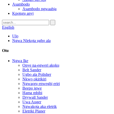
Asambodo
Asambodo ngwaahịa
Kpọtụrụ anyị
English
Ụlọ
Ngwa Nlekọta ụgbọ ala
Otu
Ngwa Ike
Onye na-egweri akụkụ
Belt Sander
Ụgbọ ala Polisher
Nkwọ okirikiri
Ngwaọrụ enweghị eriri
Beepụ igwe
Hama mbibi
Drywall Sander
Ụwa Auger
Ngwakọta aka eletrik
Eletriki Planer