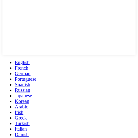
English
French
German
Portuguese
Spanish
Russian
Japanese
Korean
Arabic
Irish
Greek
Turkish
Italian
Danish