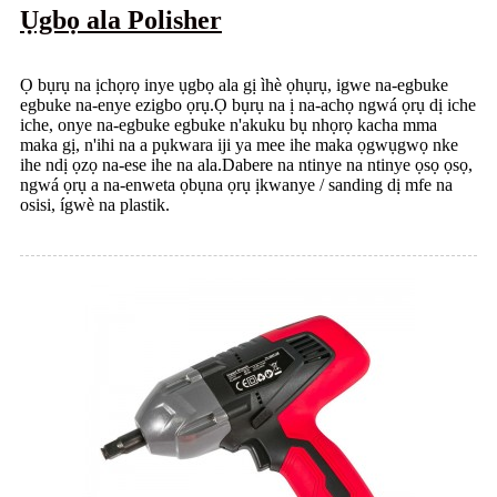
Ụgbọ ala Polisher
Ọ bụrụ na ịchọrọ inye ụgbọ ala gị ìhè ọhụrụ, igwe na-egbuke
egbuke na-enye ezigbo ọrụ.Ọ bụrụ na ị na-achọ ngwá ọrụ dị iche
iche, onye na-egbuke egbuke n'akuku bụ nhọrọ kacha mma
maka gị, n'ihi na a pụkwara iji ya mee ihe maka ọgwụgwọ nke
ihe ndị ọzọ na-ese ihe na ala.Dabere na ntinye na ntinye ọsọ ọsọ,
ngwá ọrụ a na-enweta ọbụna ọrụ ịkwanye / sanding dị mfe na
osisi, ígwè na plastik.