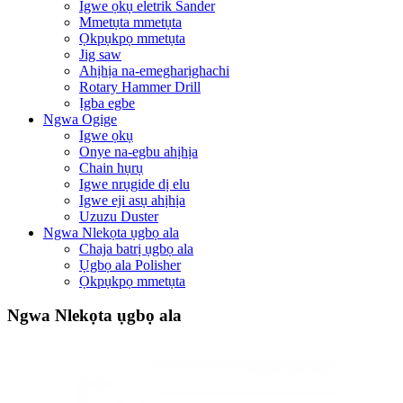
Igwe ọkụ eletrik Sander
Mmetụta mmetụta
Ọkpụkpọ mmetụta
Jig saw
Ahịhịa na-emegharịghachi
Rotary Hammer Drill
Ịgba egbe
Ngwa Ogige
Igwe ọkụ
Onye na-egbu ahịhịa
Chain hụrụ
Igwe nrụgide dị elu
Igwe eji asụ ahịhịa
Uzuzu Duster
Ngwa Nlekọta ụgbọ ala
Chaja batrị ụgbọ ala
Ụgbọ ala Polisher
Ọkpụkpọ mmetụta
Ngwa Nlekọta ụgbọ ala