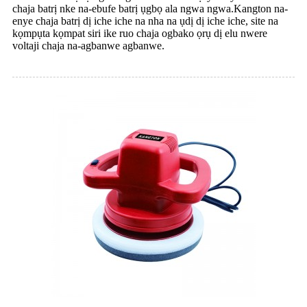
chaja batrị nke na-ebufe batrị ụgbọ ala ngwa ngwa.Kangton na-
enye chaja batrị dị iche iche na nha na ụdị dị iche iche, site na
kọmpụta kọmpat siri ike ruo chaja ogbako ọrụ dị elu nwere
voltaji chaja na-agbanwe agbanwe.