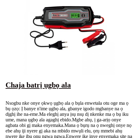
Chaja batrị ụgbọ ala
Nsogbu nke onye ọkwọ ụgbọ ala ọ bụla enwetala otu oge ma ọ
bụ ọzọ: Ị banye n'ime ụgbọ ala, gbanye igodo mgbanye na ọ
dịghị ihe na-eme.Ma eleghị anya ịsụ nsụ dị nkenke ma ọ bụ iku
ume, mana ụgbọ ala agaghị ebido.Mgbe ahụ, ị ​​ga-arịọ onye
agbata obi gị maka enyemaka.Mana ọ bụrụ na ọ nweghị onye nọ
ebe ahụ iji nyere gị aka na mbido mwụli elu, ọrụ mmebi ahụ
nwere ike ibu ọnụ ngwa ngwa.Enwere ike ịnye enyemaka site na