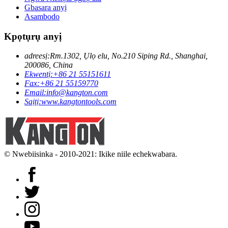
Gbasara anyị
Asambodo
Kpọtụrụ anyị
adreesị:
Rm.1302, Ụlọ elu, No.210 Siping Rd., Shanghai,
200086, China
Ekwentị:
+86 21 55151611
Fax:
+86 21 55159770
Email:
info@kangton.com
Saịtị:
www.kangtontools.com
© Nwebiisinka - 2010-2021: Ikike niile echekwabara.