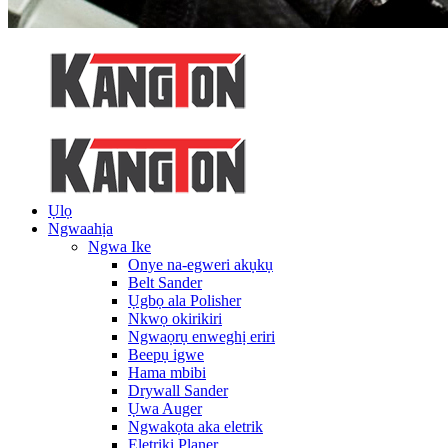
Ụlọ
Ngwaahịa
Ngwa Ike
Onye na-egweri akụkụ
Belt Sander
Ụgbọ ala Polisher
Nkwọ okirikiri
Ngwaọrụ enweghị eriri
Beepụ igwe
Hama mbibi
Drywall Sander
Ụwa Auger
Ngwakọta aka eletrik
Eletriki Planer