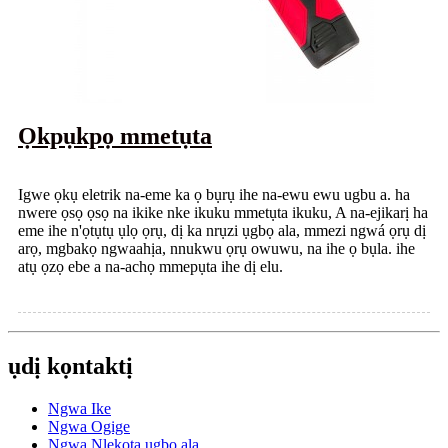
Ọkpụkpọ mmetụta
Igwe ọkụ eletrik na-eme ka ọ bụrụ ihe na-ewu ewu ugbu a. ha
nwere ọsọ ọsọ na ikike nke ikuku mmetụta ikuku, A na-ejikarị ha
eme ihe n'ọtụtụ ụlọ ọrụ, dị ka nrụzi ụgbọ ala, mmezi ngwá ọrụ dị
arọ, mgbakọ ngwaahịa, nnukwu ọrụ owuwu, na ihe ọ bụla. ihe
atụ ọzọ ebe a na-achọ mmepụta ihe dị elu.
ụdị kọntaktị
Ngwa Ike
Ngwa Ogige
Ngwa Nlekọta ụgbọ ala