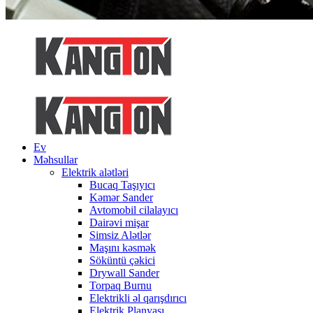
Ev
Məhsullar
Elektrik alətləri
Bucaq Taşıyıcı
Kəmər Sander
Avtomobil cilalayıcı
Dairəvi mişar
Simsiz Alətlər
Maşını kəsmək
Söküntü çəkici
Drywall Sander
Torpaq Burnu
Elektrikli əl qarışdırıcı
Elektrik Planyası