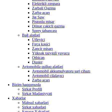
Elektrikli zımpara
Zərbəli Qazma
Zərbə açarı
Jig Saw
Pistonlu mişar
Dönər çəkicli qazma
Sprey tabancası
Bağ alətləri
Üfleyici
Fırça kəsici
Zəncir mişarı
Yüksək təzyiqli yuyucu
Otbiçən
Duster
Avtomobilə qulluq alətləri
Avtomobil akkumulyatoru şarj cihazı
Avtomobil cilalayıcı
Zərbə açarı
Bizim haqqımızda
Şirkət Profili
Şirkət Mədəniyyəti
Xəbərlər
Məhsul xəbərləri
Şirkət xəbərləri
Sənaye Xəbərləri