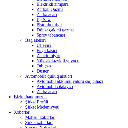
Elektrikli zımpara
Zərbəli Qazma
Zərbə açarı
Jig Saw
Pistonlu mişar
Dönər çəkicli qazma
Sprey tabancası
Bağ alətləri
Üfleyici
Fırça kəsici
Zəncir mişarı
Yüksək təzyiqli yuyucu
Otbiçən
Duster
Avtomobilə qulluq alətləri
Avtomobil akkumulyatoru şarj cihazı
Avtomobil cilalayıcı
Zərbə açarı
Bizim haqqımızda
Şirkət Profili
Şirkət Mədəniyyəti
Xəbərlər
Məhsul xəbərləri
Şirkət xəbərləri
Sənaye Xəbərləri