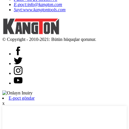
E-poçt:
info@kangton.com
Sayt:
www.kangtontools.com
© Copyright - 2010-2021: Bütün hüquqlar qorunur.
E-poçt göndər
x