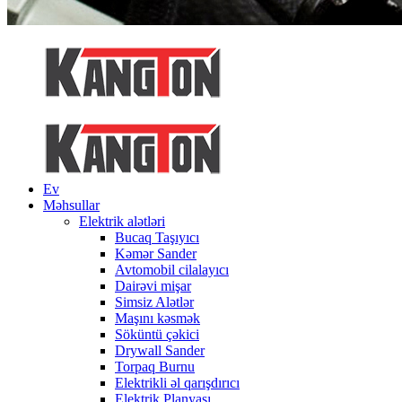
Ev
Məhsullar
Elektrik alətləri
Bucaq Taşıyıcı
Kəmər Sander
Avtomobil cilalayıcı
Dairəvi mişar
Simsiz Alətlər
Maşını kəsmək
Söküntü çəkici
Drywall Sander
Torpaq Burnu
Elektrikli əl qarışdırıcı
Elektrik Planyası