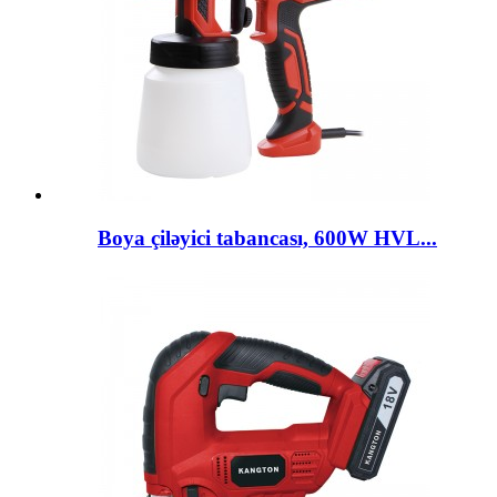
Boya çiləyici tabancası, 600W HVL...