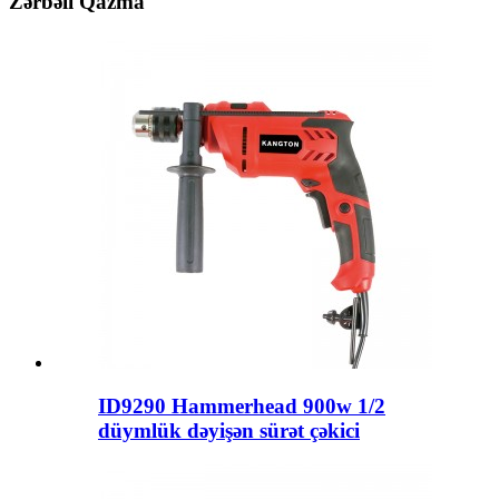
Zərbəli Qazma
ID9290 Hammerhead 900w 1/2
düymlük dəyişən sürət çəkici