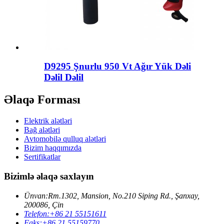
D9295 Şnurlu 950 Vt Ağır Yük Dəli
Dəlil Dəlil
Əlaqə Forması
Elektrik alətləri
Bağ alətləri
Avtomobilə qulluq alətləri
Bizim haqqımızda
Sertifikatlar
Bizimlə əlaqə saxlayın
Ünvan:
Rm.1302, Mansion, No.210 Siping Rd., Şanxay,
200086, Çin
Telefon:
+86 21 55151611
Faks:
+86 21 55159770