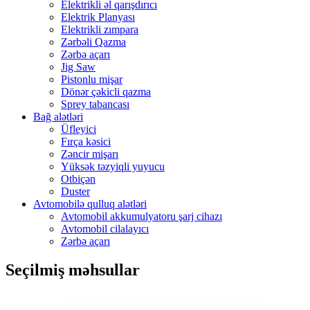
Elektrikli əl qarışdırıcı
Elektrik Planyası
Elektrikli zımpara
Zərbəli Qazma
Zərbə açarı
Jig Saw
Pistonlu mişar
Dönər çəkicli qazma
Sprey tabancası
Bağ alətləri
Üfleyici
Fırça kəsici
Zəncir mişarı
Yüksək təzyiqli yuyucu
Otbiçən
Duster
Avtomobilə qulluq alətləri
Avtomobil akkumulyatoru şarj cihazı
Avtomobil cilalayıcı
Zərbə açarı
Seçilmiş məhsullar