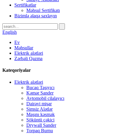
Sertifikatlar
Məhsul Sertifikatı
Bizimlə əlaqə saxlayın
English
Ev
Məhsullar
Elektrik alətləri
Zərbəli Qazma
Kateqoriyalar
Elektrik alətləri
Bucaq Taşıyıcı
Kəmər Sander
Avtomobil cilalayıcı
Dairəvi mişar
Simsiz Alətlər
Maşını kəsmək
Söküntü çəkici
Drywall Sander
Torpaq Burnu