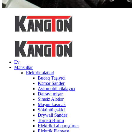
Ev
Məhsullar
Elektrik alətləri
Bucaq Taşıyıcı
Kəmər Sander
Avtomobil cilalayıcı
Dairəvi mişar
Simsiz Alətlər
Maşını kəsmək
Söküntü çəkici
Drywall Sander
Torpaq Burnu
Elektrikli əl qarışdırıcı
Elektrik Planyası