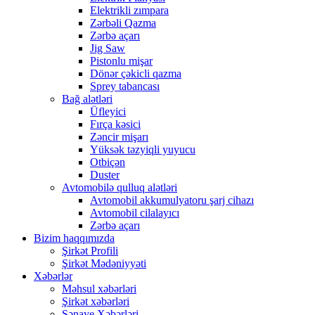
Elektrikli zımpara
Zərbəli Qazma
Zərbə açarı
Jig Saw
Pistonlu mişar
Dönər çəkicli qazma
Sprey tabancası
Bağ alətləri
Üfleyici
Fırça kəsici
Zəncir mişarı
Yüksək təzyiqli yuyucu
Otbiçən
Duster
Avtomobilə qulluq alətləri
Avtomobil akkumulyatoru şarj cihazı
Avtomobil cilalayıcı
Zərbə açarı
Bizim haqqımızda
Şirkət Profili
Şirkət Mədəniyyəti
Xəbərlər
Məhsul xəbərləri
Şirkət xəbərləri
Sənaye Xəbərləri