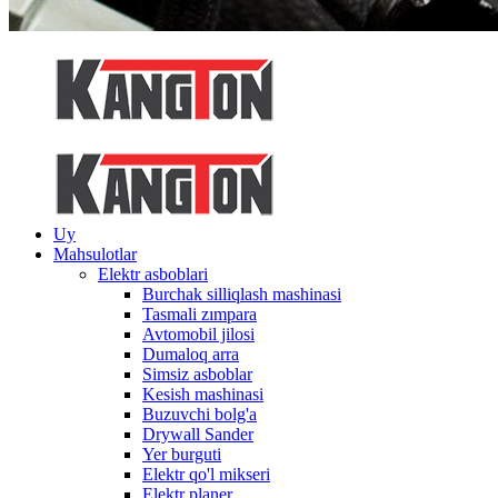
Uy
Mahsulotlar
Elektr asboblari
Burchak silliqlash mashinasi
Tasmali zımpara
Avtomobil jilosi
Dumaloq arra
Simsiz asboblar
Kesish mashinasi
Buzuvchi bolg'a
Drywall Sander
Yer burguti
Elektr qo'l mikseri
Elektr planer