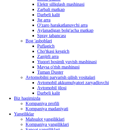
Elektr silliqlash mashinasi
Zarbali matkap
Darbeli kalit
Jig arra
O'zaro harakatlanuvchi arra
Aylanadigan bolg'acha matkap
Spray tabancası
Bog 'asboblari
Puflagich
Cho'tkasi kesgich
Zanjirli arra
Yuqori bosimli yuvish mashinasi
Maysa o'rish mashinasi
Tuman Duster
Avtomobilni parvarish qilish vositalari
Avtomobil akkumulyatori zaryadlovchi
Avtomobil jilosi
Darbeli kalit
Biz haqimizda
Kompaniya profili
Kompaniya madaniyati
Yangiliklar
Mahsulot yangiliklari
Kompaniya yangiliklari
Sanoat yangiliklari