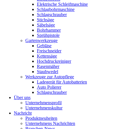
Elektrische Schleifmaschine
Schlagbohrmaschine
Schlagschrauber
Stichsäge
Säbelsäge
Bohrhammer
Sprühpistole
Gartenwerkzeuge
Gebläse
Freischneider
Kettensäge
Hochdruckreiniger
Rasenmäher
Staubwedel
Werkzeuge zur Autopflege
Ladegerät für Autobatterien
Auto Polierer
Schlagschrauber
Über uns
Unternehmensprofil
Unternehmenskultur
Nachricht
Produktneuheiten
Unternehmens Nachrichten
Branchen-News