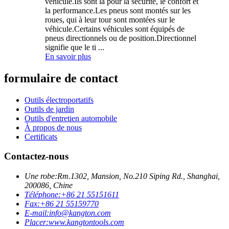
véhicule.Ils sont là pour la sécurité, le confort et
la performance.Les pneus sont montés sur les
roues, qui à leur tour sont montées sur le
véhicule.Certains véhicules sont équipés de
pneus directionnels ou de position.Directionnel
signifie que le ti ...
En savoir plus
formulaire de contact
Outils électroportatifs
Outils de jardin
Outils d'entretien automobile
À propos de nous
Certificats
Contactez-nous
Une robe:
Rm.1302, Mansion, No.210 Siping Rd., Shanghai,
200086, Chine
Téléphone:
+86 21 55151611
Fax:
+86 21 55159770
E-mail:
info@kangton.com
Placer:
www.kangtontools.com