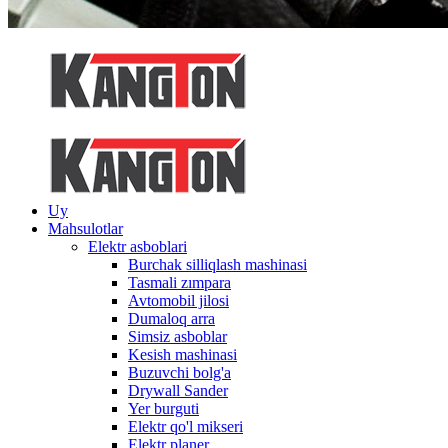
Uy
Mahsulotlar
Elektr asboblari
Burchak silliqlash mashinasi
Tasmali zımpara
Avtomobil jilosi
Dumaloq arra
Simsiz asboblar
Kesish mashinasi
Buzuvchi bolg'a
Drywall Sander
Yer burguti
Elektr qo'l mikseri
Elektr planer