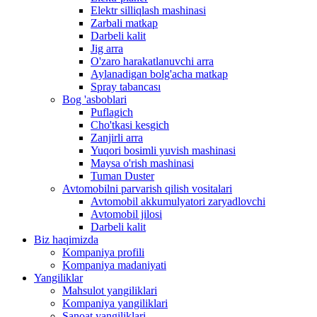
Elektr silliqlash mashinasi
Zarbali matkap
Darbeli kalit
Jig arra
O'zaro harakatlanuvchi arra
Aylanadigan bolg'acha matkap
Spray tabancası
Bog 'asboblari
Puflagich
Cho'tkasi kesgich
Zanjirli arra
Yuqori bosimli yuvish mashinasi
Maysa o'rish mashinasi
Tuman Duster
Avtomobilni parvarish qilish vositalari
Avtomobil akkumulyatori zaryadlovchi
Avtomobil jilosi
Darbeli kalit
Biz haqimizda
Kompaniya profili
Kompaniya madaniyati
Yangiliklar
Mahsulot yangiliklari
Kompaniya yangiliklari
Sanoat yangiliklari