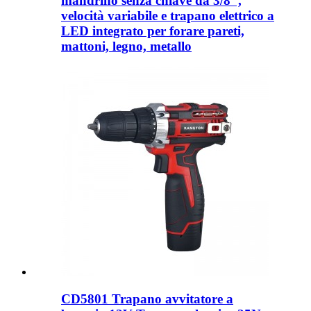
mandrino senza chiave da 3/8″,
velocità variabile e trapano elettrico a
LED integrato per forare pareti,
mattoni, legno, metallo
CD5801 Trapano avvitatore a