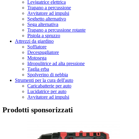
Levigatrice elettrica
Trapano a percussione
Avvitatore ad impulsi
Seghetto alternativo
Sega alternativa
Trapano a percussione rotante
Pistola a spruzzo
Attrezzi da giardino
Soffiatore
Decespugliatore
Motosega
Idropulitrice ad alta pressione
Taglia erba
Spolverino di nebbia
Strumenti per la cura dell'auto
Caricabatterie per auto
Lucidatrice per auto
Avvitatore ad impulsi
Prodotti sponsorizzati