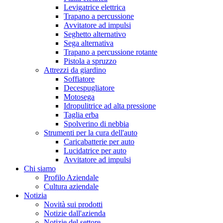
Levigatrice elettrica
Trapano a percussione
Avvitatore ad impulsi
Seghetto alternativo
Sega alternativa
Trapano a percussione rotante
Pistola a spruzzo
Attrezzi da giardino
Soffiatore
Decespugliatore
Motosega
Idropulitrice ad alta pressione
Taglia erba
Spolverino di nebbia
Strumenti per la cura dell'auto
Caricabatterie per auto
Lucidatrice per auto
Avvitatore ad impulsi
Chi siamo
Profilo Aziendale
Cultura aziendale
Notizia
Novità sui prodotti
Notizie dall'azienda
Notizie del settore