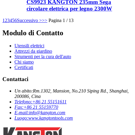
CS9923 KANGTON 235mm Sega
circolare elettrica per legno 2300W
1
2
3
4
5
6
Successivo >
>>
Pagina 1 / 13
Modulo di Contatto
Utensili elettrici
Attrezzi da giardino
Strumenti per la cura dell'auto
Chi siamo
Certificati
Contattaci
Un abito:
Rm.1302, Mansion, No.210 Siping Rd., Shanghai,
200086, Cina
Telefono:
+86 21 55151611
Fax:
+86 21 55159770
E-mail:
info@kangton.com
Luogo:
www.kangtontools.com