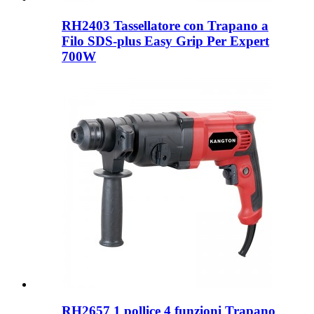
RH2403 Tassellatore con Trapano a
Filo SDS-plus Easy Grip Per Expert
700W
RH2657 1 pollice 4 funzioni Trapano